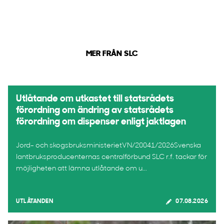
MER FRÅN SLC
Utlåtande om utkastet till statsrådets
förordning om ändring av statsrådets
förordning om dispenser enligt jaktlagen
Jord- och skogsbruksministerietVN/20041/2026Svenska
lantbruksproducenternas centralförbund SLC r.f. tackar för
möjligheten att lämna utlåtande om u...
UTLÅTANDEN
07.08.2026