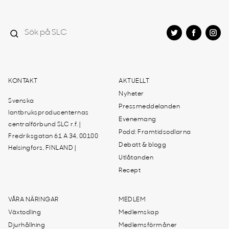
KONTAKT
AKTUELLT
Nyheter
Svenska
Pressmeddelanden
lantbruksproducenternas
Evenemang
centralförbund SLC r.f. |
Podd: Framtidsodlarna
Fredriksgatan 61 A 34, 00100
Debatt & blogg
Helsingfors, FINLAND |
Utlåtanden
Recept
VÅRA NÄRINGAR
MEDLEM
Växtodling
Medlemskap
Djurhållning
Medlemsförmåner