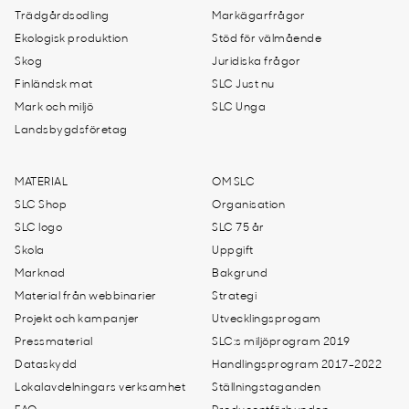
Trädgårdsodling
Markägarfrågor
Ekologisk produktion
Stöd för välmående
Skog
Juridiska frågor
Finländsk mat
SLC Just nu
Mark och miljö
SLC Unga
Landsbygdsföretag
MATERIAL
OM SLC
SLC Shop
Organisation
SLC logo
SLC 75 år
Skola
Uppgift
Marknad
Bakgrund
Material från webbinarier
Strategi
Projekt och kampanjer
Utvecklingsprogam
Pressmaterial
SLC:s miljöprogram 2019
Dataskydd
Handlingsprogram 2017-2022
Lokalavdelningars verksamhet
Ställningstaganden