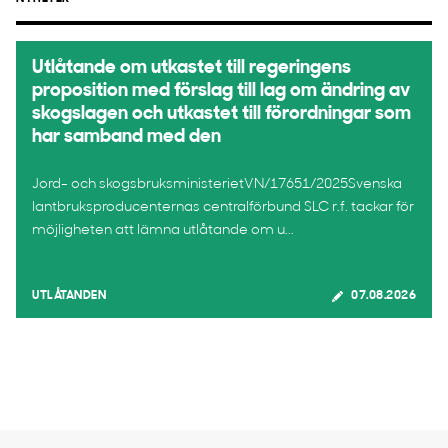
Utlåtande om utkastet till regeringens
proposition med förslag till lag om ändring av
skogslagen och utkastet till förordningar som
har samband med den
Jord- och skogsbruksministerietVN/17651/2025Svenska
lantbruksproducenternas centralförbund SLC r.f. tackar för
möjligheten att lämna utlåtande om u...
UTLÅTANDEN
07.08.2026