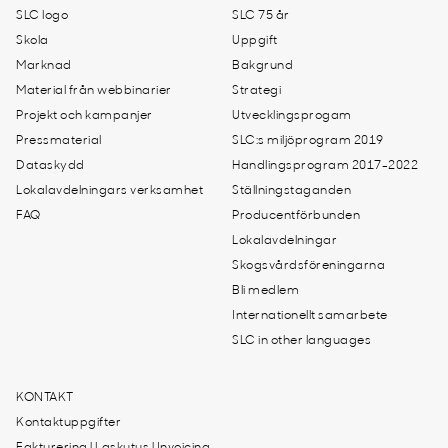
SLC logo
SLC 75 år
Skola
Uppgift
Marknad
Bakgrund
Material från webbinarier
Strategi
Projekt och kampanjer
Utvecklingsprogam
Pressmaterial
SLC:s miljöprogram 2019
Dataskydd
Handlingsprogram 2017-2022
Lokalavdelningars verksamhet
Ställningstaganden
FAQ
Producentförbunden
Lokalavdelningar
Skogsvårdsföreningarna
Bli medlem
Internationellt samarbete
SLC in other languages
KONTAKT
Kontaktuppgifter