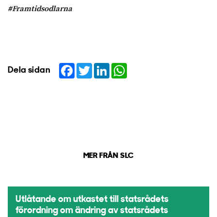
#Framtidsodlarna
Facebook
Twitter
LinkedIn
WhatsApp
Dela sidan
MER FRÅN SLC
Utlåtande om utkastet till statsrådets
förordning om ändring av statsrådets