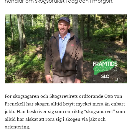
handlar om skogsbruket i dag och i morgon.
För skogsägaren och Skogsrevirets ordförande Otto von
Frenckell har skogen alltid betytt mycket mera än enbart
jobb. Han beskriver sig som en riktig “skogsmurvel” som
alltid har älskat att röra sig i skogen via jakt och
orientering.