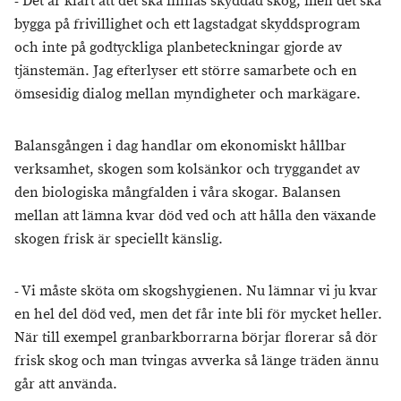
- Det är klart att det ska finnas skyddad skog, men det ska
bygga på frivillighet och ett lagstadgat skyddsprogram
och inte på godtyckliga planbeteckningar gjorde av
tjänstemän. Jag efterlyser ett större samarbete och en
ömsesidig dialog mellan myndigheter och markägare.
Balansgången i dag handlar om ekonomiskt hållbar
verksamhet, skogen som kolsänkor och tryggandet av
den biologiska mångfalden i våra skogar. Balansen
mellan att lämna kvar död ved och att hålla den växande
skogen frisk är speciellt känslig.
- Vi måste sköta om skogshygienen. Nu lämnar vi ju kvar
en hel del död ved, men det får inte bli för mycket heller.
När till exempel granbarkborrarna börjar florerar så dör
frisk skog och man tvingas avverka så länge träden ännu
går att använda.