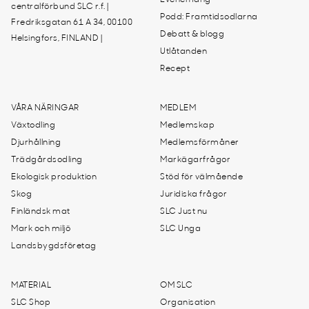
Evenemang
centralförbund SLC r.f. |
Podd: Framtidsodlarna
Fredriksgatan 61 A 34, 00100
Debatt & blogg
Helsingfors, FINLAND |
Utlåtanden
Recept
VÅRA NÄRINGAR
MEDLEM
Växtodling
Medlemskap
Djurhållning
Medlemsförmåner
Trädgårdsodling
Markägarfrågor
Ekologisk produktion
Stöd för välmående
Skog
Juridiska frågor
Finländsk mat
SLC Just nu
Mark och miljö
SLC Unga
Landsbygdsföretag
MATERIAL
OM SLC
SLC Shop
Organisation