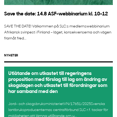
Save the date: 14.8 ASF-webbinarium kl. 10-12
SAVE THE DATE! Välkommen på SLC:s medlemswebbinarium
Afrikansk svinpest i Finland – läget, konsekvenserna och vägen
framåt fred...
NYHETER
Utlåtande om utkastet till regeringens
proposition med förslag till lag om ändring av
skogslagen och utkastet till förordningar som
har samband med den
Jord- och skogsbruksministerietVN/17651/2025Svenska
lantbruksproducenternas centralförbund SLC r.f. tackar för
möjligheten att lämna utlåtande om u...