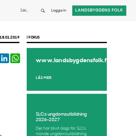
Sök
LANDSBYGDENS FOLK
Logga in
18.01.2019
I FOKUS
book
Twitter
LinkedIn
WhatsApp
www.landsbygdensfolk.fi
LÄS MER
SLC:s ungdomsutbildning
2026–2027
Det har blivit dags för SLC:s
nionde ungdomsutbildning