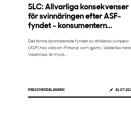
SLC: Allvarliga konsekvenser
för svinnäringen efter ASF-
fyndet – konsumentern...
Det första konstaterade fyndet av afrikansk svinpest
(ASF) hos vildsvin i Finland, som gjorts i Vederlax nära
Vaalimaa, är myck...
PRESSMEDDELANDEN
31.07.20