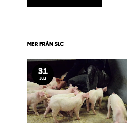
MER FRÅN SLC
31
JULI