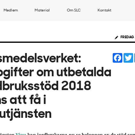
Medlem
Material
Om SLC
Kontakt
FREDAG 
Face
smedelsverket:
gifter om utbetalda
dbruksstöd 2018
s att få i
utjänsten