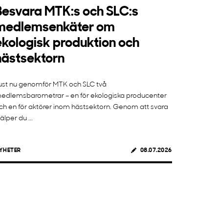
Besvara MTK:s och SLC:s
medlemsenkäter om
ekologisk produktion och
hästsektorn
ust nu genomför MTK och SLC två
edlemsbarometrar – en för ekologiska producenter
ch en för aktörer inom hästsektorn. Genom att svara
jälper du ...
YHETER
08.07.2026