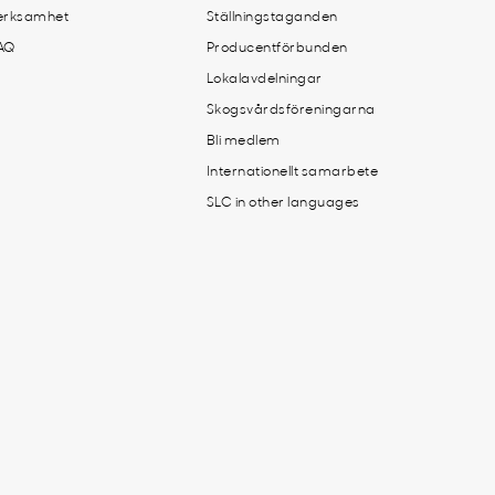
erksamhet
Ställningstaganden
AQ
Producentförbunden
Lokalavdelningar
Skogsvårdsföreningarna
Bli medlem
Internationellt samarbete
SLC in other languages