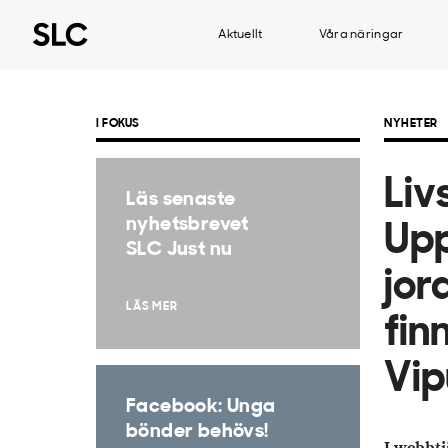
Aktuellt
Våra näringar
I FOKUS
NYHETER
Liv
Läs senaste
nyhetsbrevet
Upp
SLC Just nu
jor
LÄS MER
finn
Vip
Facebook: Unga
bönder behövs!