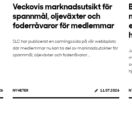
Veckovis marknadsutsikt för
spannmål, oljeväxter och
foderråvaror för medlemmar
SLC har publicerat en samlingssida på vår webbplats
där medlemmar nu kan ta del av marknadsutsikter för
J
spannmål, oljeväxter och foderråvaror....
m
o
h
26
NYHETER
11.07.2026
N