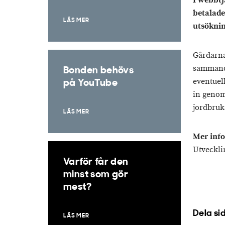
I webbt
betalade
LÄS MER
utsöknin
Gårdarna
sammandr
Bonden behövs
eventuel
på YouTube
in genom
jordbruk
LÄS MER
Mer info
Utveckli
Varför får den
minst som gör
mest?
Dela si
LÄS MER