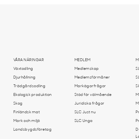
VÅRA NÄRINGAR
MEDLEM
M
Växtodling
Medlemskap
S
Djurhållning
Medlemsförmåner
S
Trädgårdsodling
Markägarfrågor
S
Ekologisk produktion
Stöd för välmående
M
Skog
Juridiska frågor
M
Finländsk mat
SLC Just nu
P
Mark och miljö
SLC Unga
P
Landsbygdsföretag
D
L