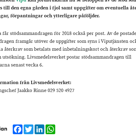
jänsten
Vipu
kan jordbrukarna nu se beloppen av de stöd so
s till den egna gården i fjol samt uppgifter om eventuella åt
gar, förpantningar och ytterligare påföljder.
 får stödsammandragen för 2018 också per post. Av de postad
agen framgår utöver de uppgifter som syns i Viputjänsten oc
la återkrav som betalats med inbetalningskort och återkrav som
 utsökning. Livsmedelsverket postar stödsammandragen till
arna senast vecka 6.
rmation från Livsmedelsverket:
ngschef Jaakko Rinne 029 520 4927
Facebook
Twitter
LinkedIn
WhatsApp
dan