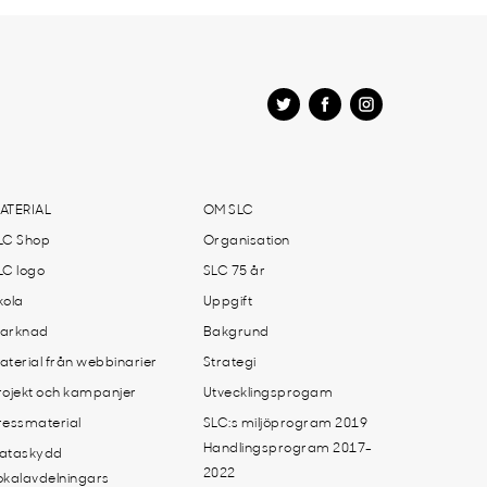
ATERIAL
OM SLC
LC Shop
Organisation
LC logo
SLC 75 år
kola
Uppgift
arknad
Bakgrund
aterial från webbinarier
Strategi
rojekt och kampanjer
Utvecklingsprogam
ressmaterial
SLC:s miljöprogram 2019
Handlingsprogram 2017-
ataskydd
2022
okalavdelningars