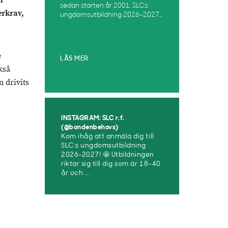
m
sedan starten år 2001. SLC:s
erkrav,
ungdomsutbildning 2026–2027...
e
LÄS MER
kså
 drivits
INSTAGRAM: SLC r.f.
(@bondenbehovs)
Kom ihåg att anmäla dig till
SLC:s ungdomsutbildning
2026-2027! 🤩 Utbildningen
riktar sig till dig som är 18–40
år och ...