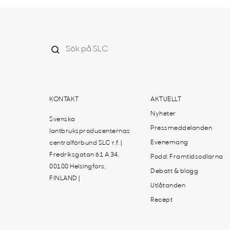
KONTAKT
AKTUELLT
Nyheter
Svenska
Pressmeddelanden
lantbruksproducenternas
Evenemang
centralförbund SLC r.f. |
Fredriksgatan 61 A 34,
Podd: Framtidsodlarna
00100 Helsingfors,
Debatt & blogg
FINLAND |
Utlåtanden
Recept