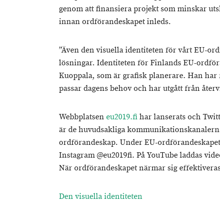
genom att finansiera projekt som minskar utsl
innan ordförandeskapet inleds.
”Även den visuella identiteten för vårt EU-o
lösningar. Identiteten för Finlands EU-ordf
Kuoppala, som är grafisk planerare. Han har f
passar dagens behov och har utgått från återv
Webbplatsen
eu2019.fi
har lanserats och Twit
är de huvudsakliga kommunikationskanalerna
ordförandeskap. Under EU-ordförandeskapet
Instagram @eu2019fi. På YouTube laddas video
När ordförandeskapet närmar sig effektiver
Den visuella identiteten