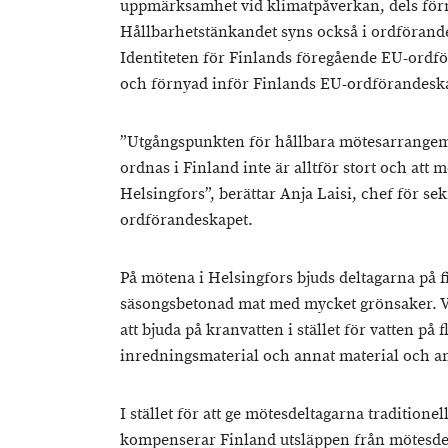
uppmärksamhet vid klimatpåverkan, dels förn
Hållbarhetstänkandet syns också i ordförandes
Identiteten för Finlands föregående EU-ordf
och förnyad inför Finlands EU-ordförandeskap
”Utgångspunkten för hållbara mötesarrangem
ordnas i Finland inte är alltför stort och att 
Helsingfors”, berättar Anja Laisi, chef för sek
ordförandeskapet.
På mötena i Helsingfors bjuds deltagarna på 
säsongsbetonad mat med mycket grönsaker. 
att bjuda på kranvatten i stället för vatten p
inredningsmaterial och annat material och an
I stället för att ge mötesdeltagarna traditio
kompenserar Finland utsläppen från mötesdel