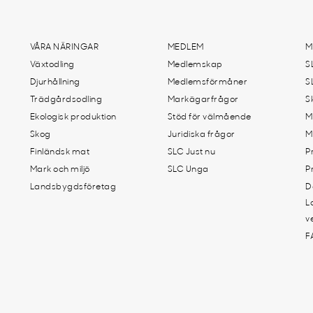
VÅRA NÄRINGAR
MEDLEM
M
Växtodling
Medlemskap
S
Djurhållning
Medlemsförmåner
S
Trädgårdsodling
Markägarfrågor
S
Ekologisk produktion
Stöd för välmående
M
Skog
Juridiska frågor
M
Finländsk mat
SLC Just nu
P
Mark och miljö
SLC Unga
P
Landsbygdsföretag
D
L
v
F