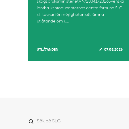
skogsbruksministerietVN/20041/2026Svenska
lantbruksproducenternas centralförbund SLC
r.f. tackar för möjligheten att lämna
utlåtande om u...
UTLÅTANDEN
07.08.2026