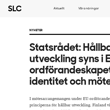
Aktuellt
Våra näringar
NYHETER
Statsrådet: Hållb
utveckling syns i 
ordförandeskape
identitet och möt
I mötesarrangemangen under EU-ordförandes
principerna för hållbar utveckling. Finland vil