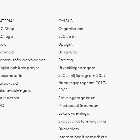
ATERIAL
OM SLC
LC Shop
Organisation
LC logo
SLC 75 år
kola
Uppgift
arknad
Bakgrund
aterial från webbinarier
Strategi
rojekt och kampanjer
Utvecklingsprogam
ressmaterial
SLC:s miljöprogram 2019
Handlingsprogram 2017-
ataskydd
2022
okalavdelningars
erksamhet
Ställningstaganden
AQ
Producentförbunden
Lokalavdelningar
Skogsvårdsföreningarna
Bli medlem
Internationellt samarbete