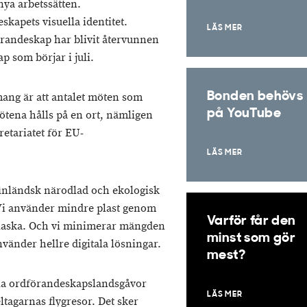
ya arbetssätten.
kapets visuella identitet.
LÄS MER
örandeskap har blivit återvunnen
 som börjar i juli.
Bonden behövs
ang är att antalet möten som
på YouTube
mötena hålls på en ort, nämligen
retariatet för EU-
LÄS MER
finländsk närodlad och ekologisk
Vi använder mindre plast genom
Varför får den
å flaska. Och vi minimerar mängden
minst som gör
vänder hellre digitala lösningar.
mest?
nella ordförandeskapslandsgåvor
LÄS MER
tagarnas flygresor. Det sker