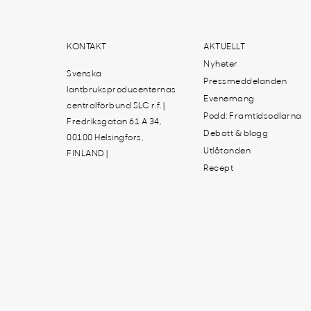
KONTAKT
AKTUELLT
Nyheter
Svenska
Pressmeddelanden
lantbruksproducenternas
Evenemang
centralförbund SLC r.f. |
Podd: Framtidsodlarna
Fredriksgatan 61 A 34,
Debatt & blogg
00100 Helsingfors,
Utlåtanden
FINLAND |
Recept