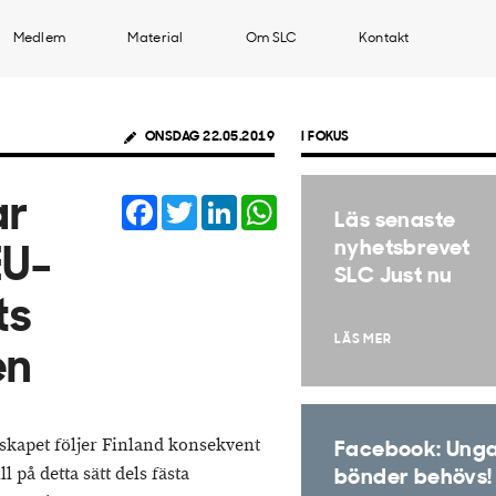
Medlem
Material
Om SLC
Kontakt
ONSDAG 22.05.2019
I FOKUS
Facebook
Twitter
LinkedIn
WhatsApp
ar
Läs senaste
nyhetsbrevet
EU-
SLC Just nu
ts
LÄS MER
en
kapet följer Finland konsekvent
Facebook: Ung
l på detta sätt dels fästa
bönder behövs!