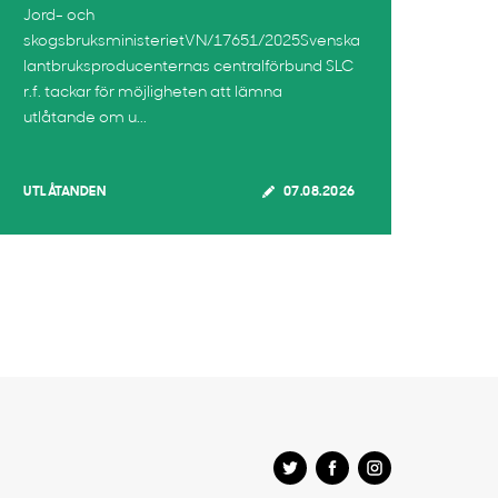
Jord- och
skogsbruksministerietVN/17651/2025Svenska
lantbruksproducenternas centralförbund SLC
r.f. tackar för möjligheten att lämna
utlåtande om u...
UTLÅTANDEN
07.08.2026