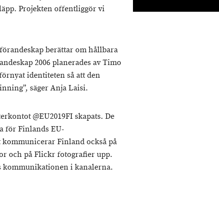
äpp. Projekten offentliggör vi
rdförandeskap berättar om hållbara
örandeskap 2006 planerades av Timo
örnyat identiteten så att den
inning”, säger Anja Laisi.
terkontot @EU2019FI skapats. De
 för Finlands EU-
 kommunicerar Finland också på
r och på Flickr fotografier upp.
as kommunikationen i kanalerna.