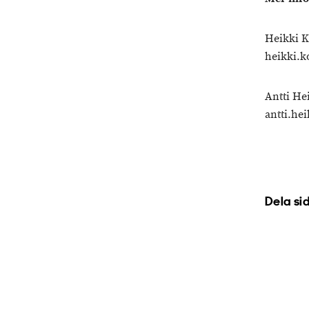
Heikki K
heikki.k
Antti He
antti.he
Dela si