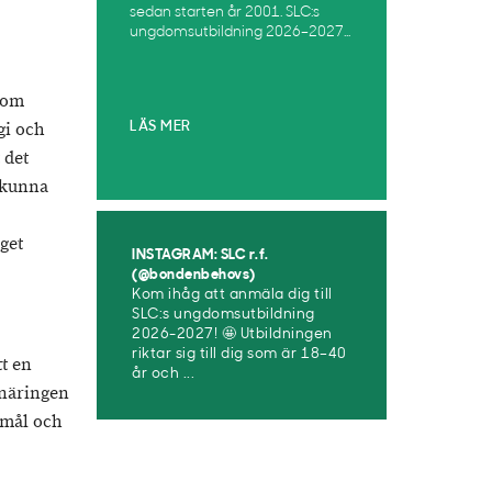
sedan starten år 2001. SLC:s
ungdomsutbildning 2026–2027...
som
gi och
LÄS MER
 det
a kunna
get
INSTAGRAM: SLC r.f.
(@bondenbehovs)
Kom ihåg att anmäla dig till
SLC:s ungdomsutbildning
2026-2027! 🤩 Utbildningen
riktar sig till dig som är 18–40
tt en
år och ...
inäringen
 mål och