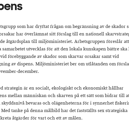
pens
tsgrupp som har dryftat frågan om begränsning av de skador 
rsakar har överlämnat sitt förslag till en nationell skarvstrate
de åtgärdsplan till miljöministeriet. Arbetsgruppen föreslår att
a samarbetet utvecklas för att den lokala kunskapen bättre sk
s vid förebyggande av skador som skarvar orsakar samt vid
ning av dispens. Miljöministeriet ber om utlåtanden om försla
ovember‒december.
d strategin är en socialt, ekologiskt och ekonomiskt hållbar
ens mellan människan och skarven på ett sätt som bidrar till a
skyddsnivå bevaras och olägenheterna för i synnerhet fisker
 Med tanke på denna målbild har det fastställts sex strategiska
kreta åtgärder för vart och ett av målen.