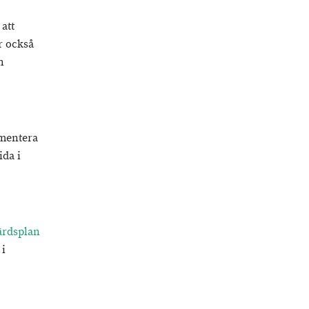
att
r också
h
mmentera
ida i
gärdsplan
 i