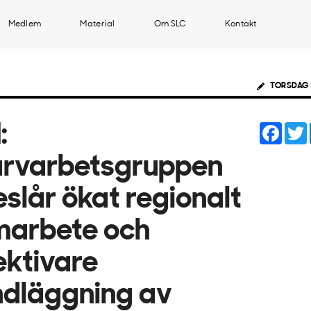
Medlem
Material
Om SLC
Kontakt
TORSDAG 
Face
:
arvarbetsgruppen
eslår ökat regionalt
marbete och
ektivare
dläggning av