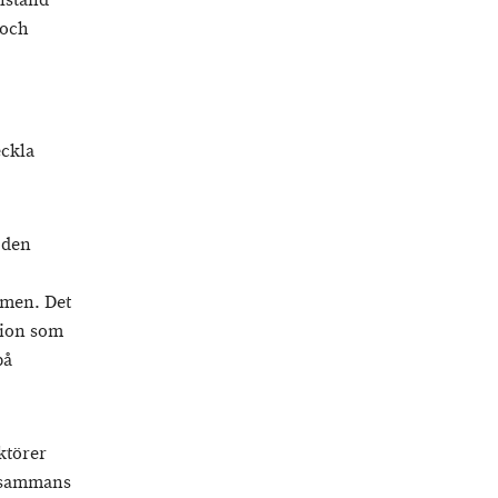
llstånd
 och
eckla
 den
lemen. Det
ation som
på
ktörer
llsammans