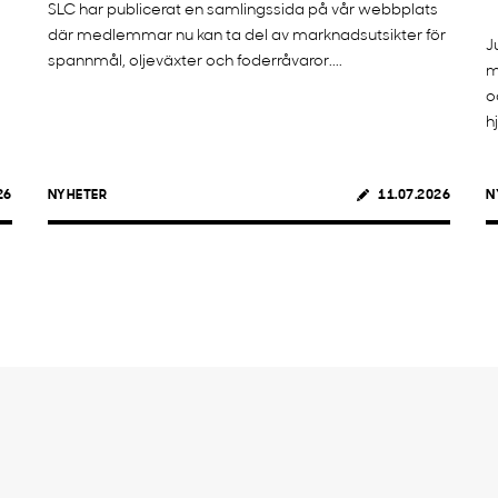
SLC har publicerat en samlingssida på vår webbplats
där medlemmar nu kan ta del av marknadsutsikter för
J
spannmål, oljeväxter och foderråvaror....
m
o
h
26
NYHETER
11.07.2026
N