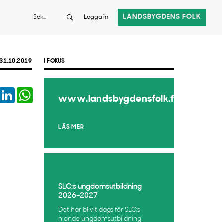
Sök
LANDSBYGDENS FOLK
Logga in
31.10.2019
I FOKUS
book
Twitter
LinkedIn
WhatsApp
www.landsbygdensfolk.fi
LÄS MER
SLC:s ungdomsutbildning
2026–2027
Det har blivit dags för SLC:s
nionde ungdomsutbildning