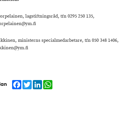
orpelainen, lagstiftningsråd, tfn 0295 250 135,
orpelainen@ym.fi
ikkinen, ministerns specialmedarbetare, tfn 050 348 1406,
ikkinen@ym.fi
Facebook
Twitter
LinkedIn
WhatsApp
dan