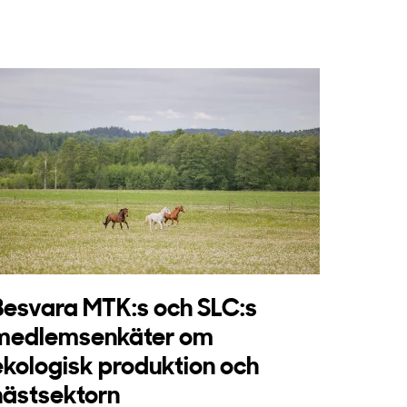
Besvara MTK:s och SLC:s
medlemsenkäter om
ekologisk produktion och
hästsektorn