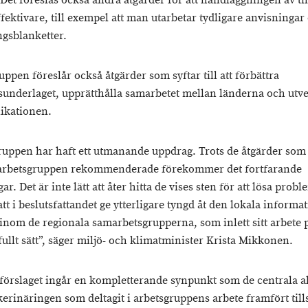
 Det föreslås också andra åtgärder för att handläggningen av ti
ffektivare, till exempel att man utarbetar tydligare anvisningar
gsblanketter.
ppen föreslår också åtgärder som syftar till att förbättra
underlaget, upprätthålla samarbetet mellan länderna och utv
kationen.
ruppen har haft ett utmanande uppdrag. Trots de åtgärder som
 arbetsgruppen rekommenderade förekommer det fortfarande
r. Det är inte lätt att åter hitta de vises sten för att lösa prob
att i beslutsfattandet ge ytterligare tyngd åt den lokala inform
 inom de regionala samarbetsgrupperna, som inlett sitt arbete 
fullt sätt”, säger miljö- och klimatminister Krista Mikkonen.
giförslaget ingår en kompletterande synpunkt som de centrala a
kerinäringen som deltagit i arbetsgruppens arbete framfört ti