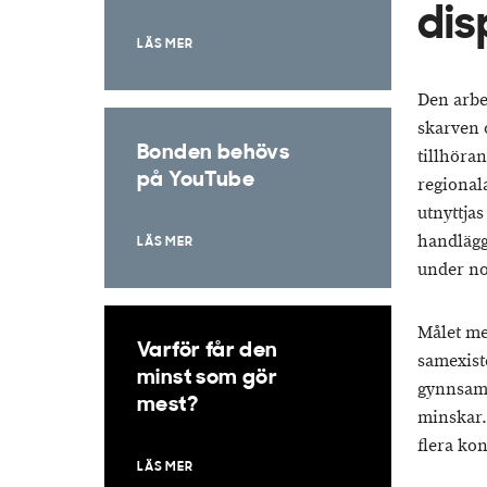
dis
LÄS MER
Den arbe
skarven o
Bonden behövs
tillhöran
på YouTube
regional
utnyttja
handlägg
LÄS MER
under n
Målet me
Varför får den
samexist
minst som gör
gynnsam 
mest?
minskar.
flera kon
LÄS MER