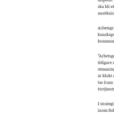
dispens.
ska bli e
ansöknin
Arbetsgru
kunskaps
kommuni
”Arbetsg
tidigare
utmaninga
är klokt 
tas fram
förtjänst
I strate
inom fis