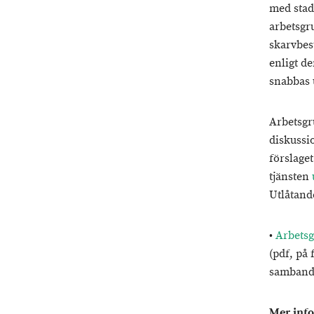
med stad
arbetsgr
skarvbes
enligt d
snabbas 
Arbetsgr
diskussi
förslaget
tjänsten
Utlåtand
•
Arbetsg
(pdf, på 
samband 
Mer inf