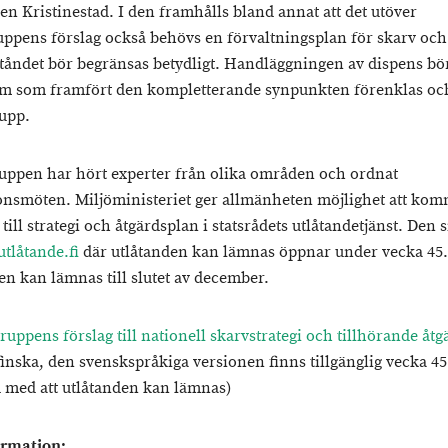
en Kristinestad. I den framhålls bland annat att det utöver
uppens förslag också behövs en förvaltningsplan för skarv och 
tåndet bör begränsas betydligt. Handläggningen av dispens bö
em som framfört den kompletterande synpunkten förenklas oc
upp.
uppen har hört experter från olika områden och ordnat
onsmöten. Miljöministeriet ger allmänheten möjlighet att ko
 till strategi och åtgärdsplan i statsrådets utlåtandetjänst. Den s
utlåtande.fi
där utlåtanden kan lämnas öppnar under vecka 45.
en kan lämnas till slutet av december.
ruppens förslag till nationell skarvstrategi och tillhörande åt
finska, den svenskspråkiga versionen finns tillgänglig vecka 45
med att utlåtanden kan lämnas)
ormation: