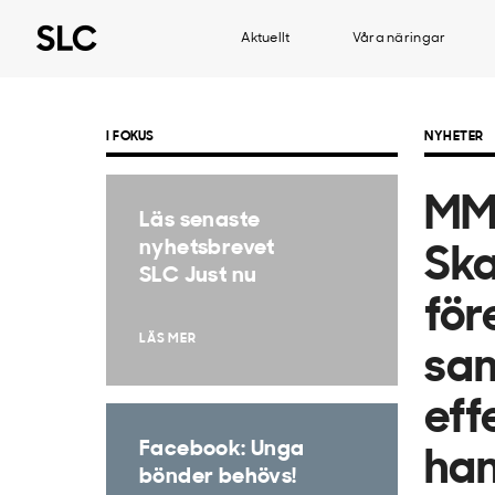
Aktuellt
Våra näringar
I FOKUS
NYHETER
MM
Läs senaste
nyhetsbrevet
Sk
SLC Just nu
för
LÄS MER
sa
eff
Facebook: Unga
han
bönder behövs!