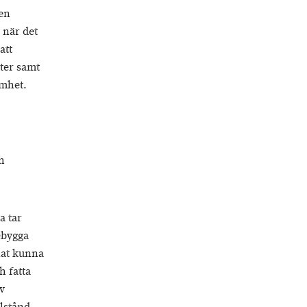
den
 när det
att
ter samt
amhet.
h
a tar
ebygga
nat kunna
h fatta
v