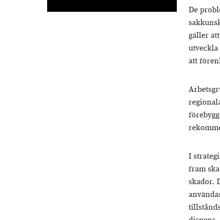
De probl
sakkunsk
gäller at
utveckla
att före
Arbetsgru
regional
förebygg
rekommen
I strate
fram ska 
skador. 
användas
tillstånd