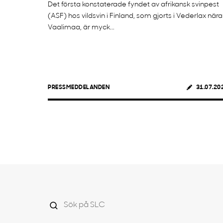
Det första konstaterade fyndet av afrikansk svinpest
(ASF) hos vildsvin i Finland, som gjorts i Vederlax nära
Vaalimaa, är myck...
PRESSMEDDELANDEN
31.07.20