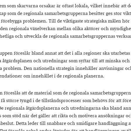
em som skarvarna orsakar är oftast lokala, vilket innebär att 
ap som de regionala samarbetsgrupperna besitter ges stor vikt
t förebygga problemen. Till de viktigaste strategiska målen hör 
 den regionala växelverkan mellan olika aktörer och myndighe
nhetliga och utveckla de regionala samarbetsgruppernas verks
ppen föreslår bland annat att det i alla regioner ska utarbetas
a åtgärdsplanen och utredningar som syftar till att minska och
a problem. Den nationella strategin innehåller anvisningar oc
dationer om innehållet i de regionala planerna.
gin föreslås att de material som de regionala samarbetsgruppern
få större tyngd i de tillståndsprocesser som behövs för att för
De regionala åtgärdsplanerna och utredningarna ska bland an
 som stöd när det gäller att rikta och motivera ansökningar oc
sbeslut. Detta leder till snabbare och smidigare handläggning a