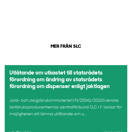
MER FRÅN SLC
Utlåtande om utkastet till statsrådets
förordning om ändring av statsrådets
förordning om dispenser enligt jaktlagen
Jord- och skogsbruksministerietVN/20041/2026Svenska
lantbruksproducenternas centralförbund SLC r.f. tackar för
möjligheten att lämna utlåtande om u...