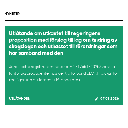
NYHETER
Utlåtande om utkastet till regeringens
proposition med förslag till lag om ändring av
skogslagen och utkastet till förordningar som
har samband med den
Jord- och skogsbruksministerietVN/17651/2025Svenska
lantbruksproducenternas centralförbund SLC r.f. tackar för
möjligheten att lämna utlåtande om u...
UTLÅTANDEN
07.08.2026