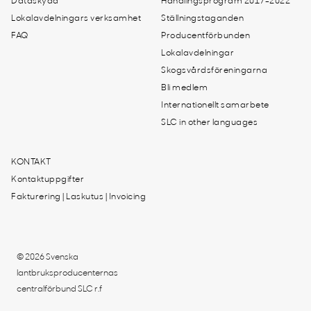
Dataskydd
Handlingsprogram 2017-2022
Lokalavdelningars verksamhet
Ställningstaganden
FAQ
Producentförbunden
Lokalavdelningar
Skogsvårdsföreningarna
Bli medlem
Internationellt samarbete
SLC in other languages
KONTAKT
Kontaktuppgifter
Fakturering | Laskutus | Invoicing
© 2026 Svenska
lantbruksproducenternas
centralförbund SLC r.f