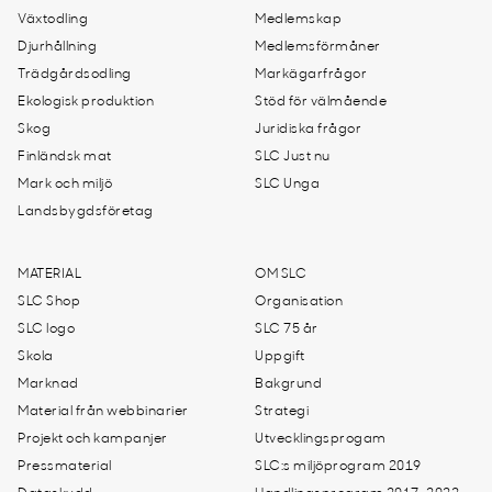
Växtodling
Medlemskap
Djurhållning
Medlemsförmåner
Trädgårdsodling
Markägarfrågor
Ekologisk produktion
Stöd för välmående
Skog
Juridiska frågor
Finländsk mat
SLC Just nu
Mark och miljö
SLC Unga
Landsbygdsföretag
MATERIAL
OM SLC
SLC Shop
Organisation
SLC logo
SLC 75 år
Skola
Uppgift
Marknad
Bakgrund
Material från webbinarier
Strategi
Projekt och kampanjer
Utvecklingsprogam
Pressmaterial
SLC:s miljöprogram 2019