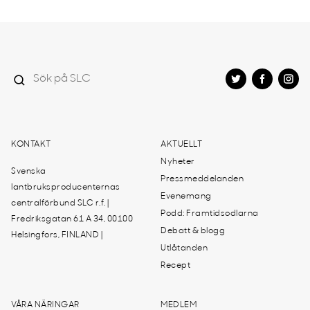
KONTAKT
AKTUELLT
Nyheter
Svenska
Pressmeddelanden
lantbruksproducenternas
Evenemang
centralförbund SLC r.f. |
Podd: Framtidsodlarna
Fredriksgatan 61 A 34, 00100
Debatt & blogg
Helsingfors, FINLAND |
Utlåtanden
Recept
VÅRA NÄRINGAR
MEDLEM