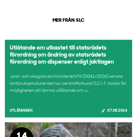
MER FRÅN SLC
Utlåtande om utkastet till statsrådets
förordning om ändring av statsrådets
förordning om dispenser enligt jaktlagen
Jord- och skogsbruksministerietVN/20041/2026Svenska
lantbruksproducenternas centralförbund SLC r.f. tackar för
möjligheten att lämna utlåtande om u...
UTLÅTANDEN
07.08.2026
14