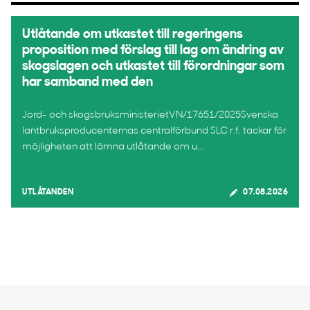
Utlåtande om utkastet till regeringens
proposition med förslag till lag om ändring av
skogslagen och utkastet till förordningar som
har samband med den
Jord- och skogsbruksministerietVN/17651/2025Svenska
lantbruksproducenternas centralförbund SLC r.f. tackar för
möjligheten att lämna utlåtande om u...
UTLÅTANDEN
07.08.2026