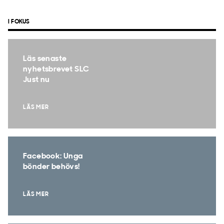
I FOKUS
Läs senaste
nyhetsbrevet SLC
Just nu
LÄS MER
Facebook: Unga
bönder behövs!
LÄS MER