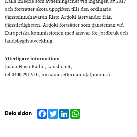
Kaila inledde som avdelningschef vid ingången av 2017
och fortsätter sköta uppgiften tills den ordinarie
tjänsteinnehavaren Risto Artjoki återvänder från
tjänstledigheten. Artjoki fortsätter som tjänsteman vid
Europeiska kommissionen med ansvar för jordbruk och
landsbygdsutveckling.
Ytterligare information:
Jaana Husu-Kallio, kanslichef,
tel 0400 291 910, fornamn.efternamn(at)mmm.fi
Facebook
Twitter
LinkedIn
WhatsApp
Dela sidan