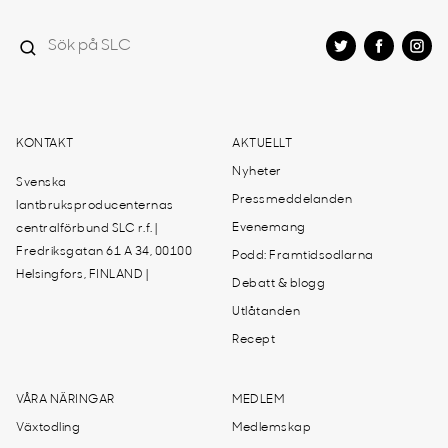
KONTAKT
AKTUELLT
Nyheter
Svenska
Pressmeddelanden
lantbruksproducenternas
Evenemang
centralförbund SLC r.f. |
Fredriksgatan 61 A 34, 00100
Podd: Framtidsodlarna
Helsingfors, FINLAND |
Debatt & blogg
Utlåtanden
Recept
VÅRA NÄRINGAR
MEDLEM
Växtodling
Medlemskap