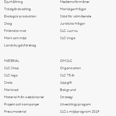
Djurhållning
Medlemsförmåner
Trädgårdsodling
Markägarfrågor
Ekologisk produktion
Stöd för välmående
Skog
Juridiska frågor
Finländsk mat
SLC Just nu
Mark och miljö
SLC Unga
Landsbygdsföretag
MATERIAL
OM SLC
SLC Shop
Organisation
SLC logo
SLC 75 år
Skola
Uppgift
Marknad
Bakgrund
Material från webbinarier
Strategi
Projekt och kampanjer
Utvecklingsprogam
Pressmaterial
SLC:s miljöprogram 2019