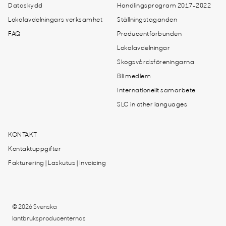
Dataskydd
Handlingsprogram 2017-2022
Lokalavdelningars verksamhet
Ställningstaganden
FAQ
Producentförbunden
Lokalavdelningar
Skogsvårdsföreningarna
Bli medlem
Internationellt samarbete
SLC in other languages
KONTAKT
Kontaktuppgifter
Fakturering | Laskutus | Invoicing
© 2026 Svenska
lantbruksproducenternas