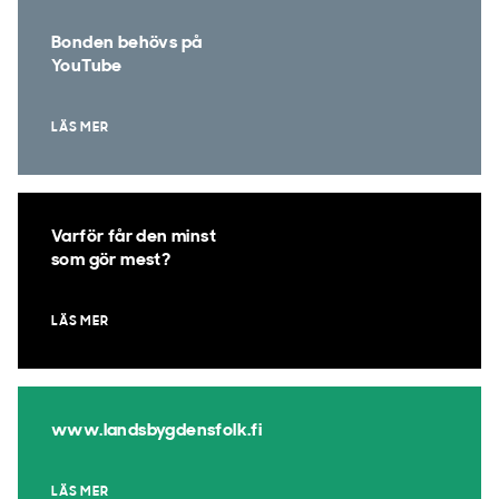
Bonden behövs på
YouTube
LÄS MER
Varför får den minst
som gör mest?
LÄS MER
www.landsbygdensfolk.fi
LÄS MER