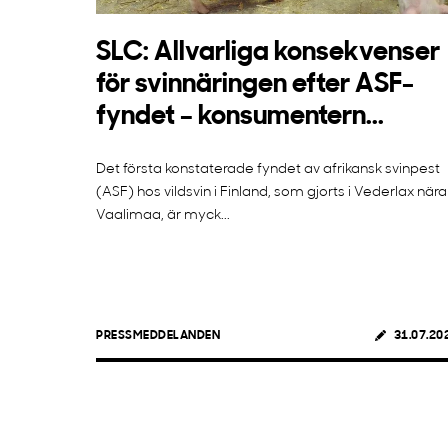
SLC: Allvarliga konsekvenser
för svinnäringen efter ASF-
fyndet – konsumentern...
Det första konstaterade fyndet av afrikansk svinpest
(ASF) hos vildsvin i Finland, som gjorts i Vederlax nära
Vaalimaa, är myck...
PRESSMEDDELANDEN
31.07.20