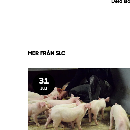
Dela si
MER FRÅN SLC
31
JULI