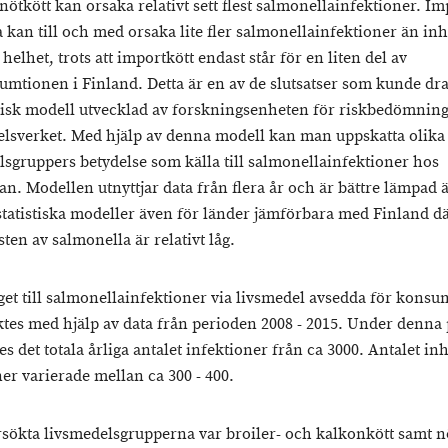
ötkött kan orsaka relativt sett flest salmonellainfektioner. Im
da kan till och med orsaka lite fler salmonellainfektioner än i
n helhet, trots att importkött endast står för en liten del av
umtionen i Finland. Detta är en av de slutsatser som kunde d
stisk modell utvecklad av forskningsenheten för riskbedömning
lsverket. Med hjälp av denna modell kan man uppskatta olika
lsgruppers betydelse som källa till salmonellainfektioner hos
n. Modellen utnyttjar data från flera år och är bättre lämpad 
 statistiska modeller även för länder jämförbara med Finland d
ten av salmonella är relativt låg.
et till salmonellainfektioner via livsmedel avsedda för konsu
tes med hjälp av data från perioden 2008 - 2015. Under denna
s det totala årliga antalet infektioner från ca 3000. Antalet i
er varierade mellan ca 300 - 400.
sökta livsmedelsgrupperna var broiler- och kalkonkött samt n