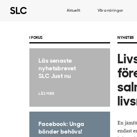
Aktuellt
Våra näringar
I FOKUS
NYHETER
Liv
Läs senaste
nyhetsbrevet
för
SLC Just nu
sal
LÄS MER
liv
En jämfö
Facebook: Unga
endast e
bönder behövs!