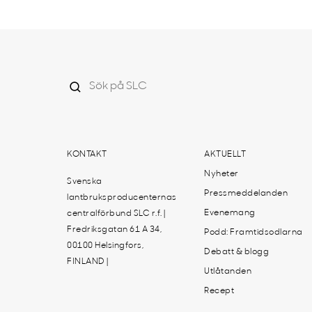
KONTAKT
AKTUELLT
Nyheter
Svenska
Pressmeddelanden
lantbruksproducenternas
Evenemang
centralförbund SLC r.f. |
Fredriksgatan 61 A 34,
Podd: Framtidsodlarna
00100 Helsingfors,
Debatt & blogg
FINLAND |
Utlåtanden
Recept