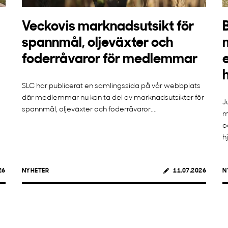
Veckovis marknadsutsikt för
spannmål, oljeväxter och
foderråvaror för medlemmar
SLC har publicerat en samlingssida på vår webbplats
där medlemmar nu kan ta del av marknadsutsikter för
J
spannmål, oljeväxter och foderråvaror....
m
o
h
26
NYHETER
11.07.2026
N