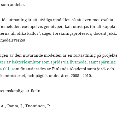
a som andelar.
tida utmaning är att utvidga modellen så att även mer exakta
riemetoder, exempelvis genotyper, kan utnyttjas för att koppla
erna till olika källor”, säger forskningsprofessor, docent Jukk
smedelsverket.
ngen av den nuvarande modellen är en fortsättning på projekte
ker av bakteriesmittor som sprids via livsmedel samt spårning 
 fall
, som finansierades av Finlands Akademi samt jord- och
ksministeriet, och pågick under åren 2008 - 2010.
vetenskapliga artikeln
 A., Ranta, J., Tuominen, P.