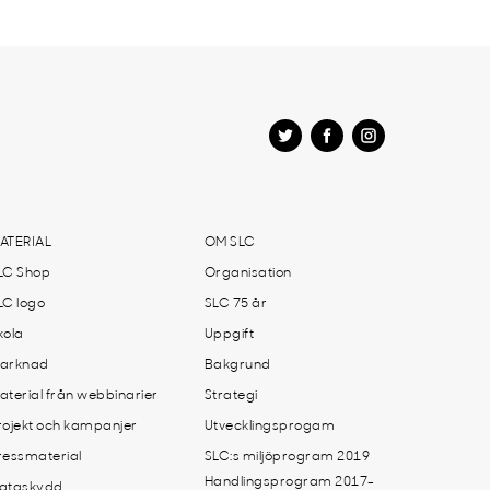
ATERIAL
OM SLC
LC Shop
Organisation
LC logo
SLC 75 år
kola
Uppgift
arknad
Bakgrund
aterial från webbinarier
Strategi
rojekt och kampanjer
Utvecklingsprogam
ressmaterial
SLC:s miljöprogram 2019
Handlingsprogram 2017-
ataskydd