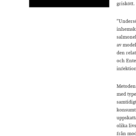
griskött
”Undersök
inhemska
salmonel
av model
den rela
och Enter
infektio
Metoden 
med type
samtidig
konsumti
uppskatt
olika li
från mod