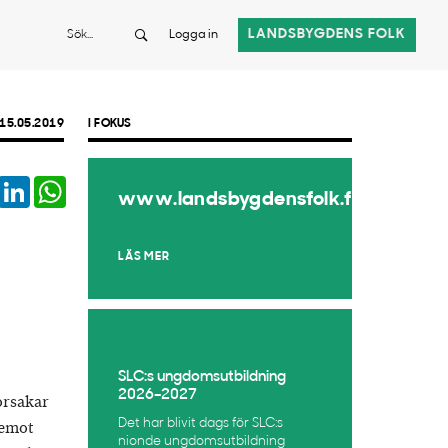
Sök
LANDSBYGDENS FOLK
Logga in
15.05.2019
I FOKUS
book
Twitter
LinkedIn
WhatsApp
www.landsbygdensfolk.fi
LÄS MER
SLC:s ungdomsutbildning
2026–2027
orsakar
Det har blivit dags för SLC:s
remot
nionde ungdomsutbildning