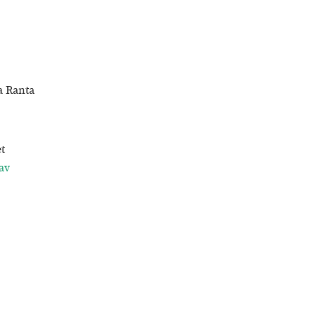
a Ranta
t
av