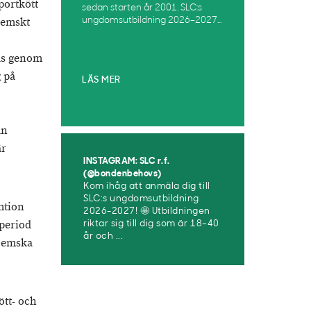
portkött
sedan starten år 2001. SLC:s
nhemskt
ungdomsutbildning 2026–2027...
ras genom
 på
LÄS MER
än
är
INSTAGRAM: SLC r.f.
(@bondenbehovs)
Kom ihåg att anmäla dig till
SLC:s ungdomsutbildning
mtion
2026-2027! 🤩 Utbildningen
 period
riktar sig till dig som är 18–40
år och ...
nhemska
ött- och