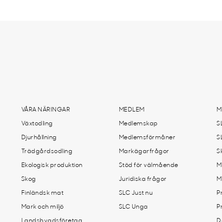
VÅRA NÄRINGAR
MEDLEM
M
Växtodling
Medlemskap
S
Djurhållning
Medlemsförmåner
S
Trädgårdsodling
Markägarfrågor
S
Ekologisk produktion
Stöd för välmående
M
Skog
Juridiska frågor
M
Finländsk mat
SLC Just nu
P
Mark och miljö
SLC Unga
P
Landsbygdsföretag
D