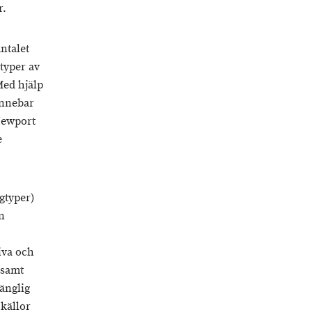
r.
ntalet
typer av
Med hjälp
innebar
 Newport
e
gtyper)
n
iva och
 samt
änglig
 källor