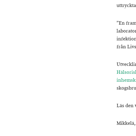
uttryckt
”En fram
laborato
infektion
från Liv
Utveckli
Hälsoris
inhemska
skogsbru
Läs den 
Mikkelä,