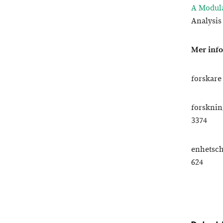
A Modula
Analysis
Mer inf
forskare
forsknin
3374
enhetsch
624