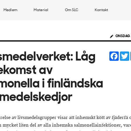
Medlem
Material
Om SLC
Kontakt
ONSDAG 
Face
smedelverket: Låg
ekomst av
monella i finländska
smedelskedjor
relse av livsmedelsgrupper visar att inhemskt kött av fjäderfä 
n mycket liten del av alla inhemska salmonellainfektioner, va