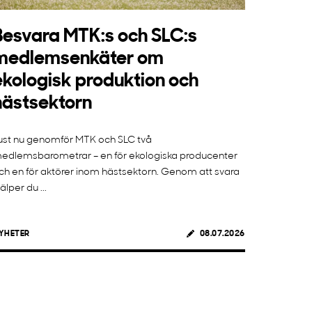
Besvara MTK:s och SLC:s
medlemsenkäter om
ekologisk produktion och
hästsektorn
ust nu genomför MTK och SLC två
edlemsbarometrar – en för ekologiska producenter
ch en för aktörer inom hästsektorn. Genom att svara
jälper du ...
YHETER
08.07.2026