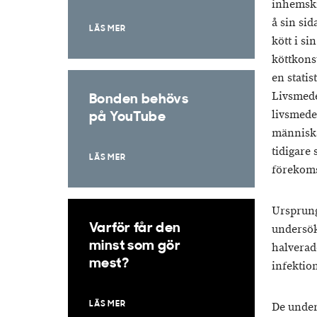
inhemskn
å sin si
LÄS MER
kött i si
köttkons
en stati
Livsmede
Bonden behövs
livsmede
på YouTube
människa
tidigare
LÄS MER
förekoms
Ursprung
Varför får den
undersök
minst som gör
halverade
mest?
infektion
LÄS MER
De under