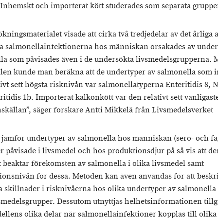
. Inhemskt och importerat kött studerades som separata gruppe
ningsmaterialet visade att cirka två tredjedelar av det årliga a
 salmonellainfektionerna hos människan orsakades av under
la som påvisades även i de undersökta livsmedelsgrupperna. 
len kunde man beräkna att de undertyper av salmonella som 
tivt sett högsta risknivån var salmonellatyperna Enteritidis 8,
itidis 1b. Importerat kalkonkött var den relativt sett vanligast
nskällan”, säger forskare Antti Mikkelä från Livsmedelsverket
jämför undertyper av salmonella hos människan (sero- och fa
r påvisade i livsmedel och hos produktionsdjur på så vis att de
t beaktar förekomsten av salmonella i olika livsmedel samt
onsnivån för dessa. Metoden kan även användas för att beskr
a skillnader i risknivåerna hos olika undertyper av salmonella
vsmedelsgrupper. Dessutom utnyttjas helhetsinformationen tillg
ellens olika delar när salmonellainfektioner kopplas till olika