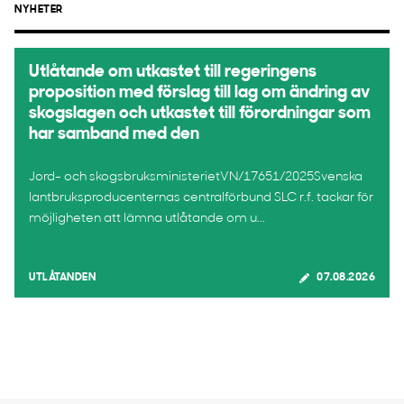
NYHETER
Utlåtande om utkastet till regeringens
proposition med förslag till lag om ändring av
skogslagen och utkastet till förordningar som
har samband med den
Jord- och skogsbruksministerietVN/17651/2025Svenska
lantbruksproducenternas centralförbund SLC r.f. tackar för
möjligheten att lämna utlåtande om u...
UTLÅTANDEN
07.08.2026