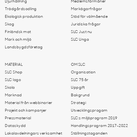
Djurhållning
Medlemsförmåner
Trädgårdsodling
Markägarfrågor
Ekologisk produktion
Stöd för välmående
Skog
Juridiska frågor
Finländsk mat
SLC Just nu
Mark och miljö
SLC Unga
Landsbygdsföretag
MATERIAL
OM SLC
SLC Shop
Organisation
SLC logo
SLC 75 år
Skola
Uppgift
Marknad
Bakgrund
Material från webbinarier
Strategi
Projekt och kampanjer
Utvecklingsprogam
Pressmaterial
SLC:s miljöprogram 2019
Dataskydd
Handlingsprogram 2017-2022
Lokalavdelningars verksamhet
Ställningstaganden