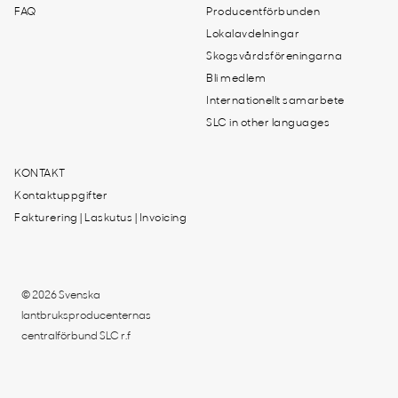
FAQ
Producentförbunden
Lokalavdelningar
Skogsvårdsföreningarna
Bli medlem
Internationellt samarbete
SLC in other languages
KONTAKT
Kontaktuppgifter
Fakturering | Laskutus | Invoicing
© 2026 Svenska
lantbruksproducenternas
centralförbund SLC r.f