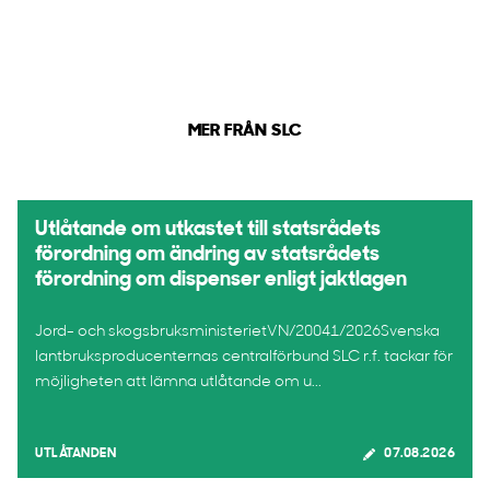
MER FRÅN SLC
Utlåtande om utkastet till statsrådets
förordning om ändring av statsrådets
förordning om dispenser enligt jaktlagen
Jord- och skogsbruksministerietVN/20041/2026Svenska
lantbruksproducenternas centralförbund SLC r.f. tackar för
möjligheten att lämna utlåtande om u...
UTLÅTANDEN
07.08.2026