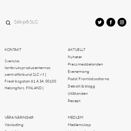
KONTAKT
AKTUELLT
Nyheter
Svenska
Pressmeddelanden
lantbruksproducenternas
Evenemang
centralförbund SLC r.f. |
Podd: Framtidsodlarna
Fredriksgatan 61 A 34, 00100
Debatt & blogg
Helsingfors, FINLAND |
Utlåtanden
Recept
VÅRA NÄRINGAR
MEDLEM
Växtodling
Medlemskap