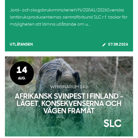
Jord- och skogsbruksministerietVN/20041/2026Svenska
lantbruksproducenternas centralförbund SLC r.f. tackar för
möjligheten att lämna utlåtande om u...
UTLÅTANDEN
07.08.2026
14
AUG.