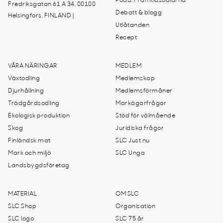
Podd: Framtidsodlarna
Fredriksgatan 61 A 34, 00100
Debatt & blogg
Helsingfors, FINLAND |
Utlåtanden
Recept
VÅRA NÄRINGAR
MEDLEM
Växtodling
Medlemskap
Djurhållning
Medlemsförmåner
Trädgårdsodling
Markägarfrågor
Ekologisk produktion
Stöd för välmående
Skog
Juridiska frågor
Finländsk mat
SLC Just nu
Mark och miljö
SLC Unga
Landsbygdsföretag
MATERIAL
OM SLC
SLC Shop
Organisation
SLC logo
SLC 75 år