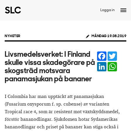
Logga in
NYHETER
MÅNDAG 19.08.2019
Facebook
Twitter
Livsmedelsverket: I Finland
skulle vissa skadegörare på
LinkedIn
Whats
skogsträd motsvara
panamasjukan på bananer
I Colombia har man upptäckt att panamasjukan
(Fusarium oxysporum f. sp. cubense) av varianten
Tropical race 4, som är resistent mot växtskyddsmedel,
förstör bananodlingar. Sjukdomen hotar Sydamerikas
bananodlingar och priset på bananer kan stiga också i