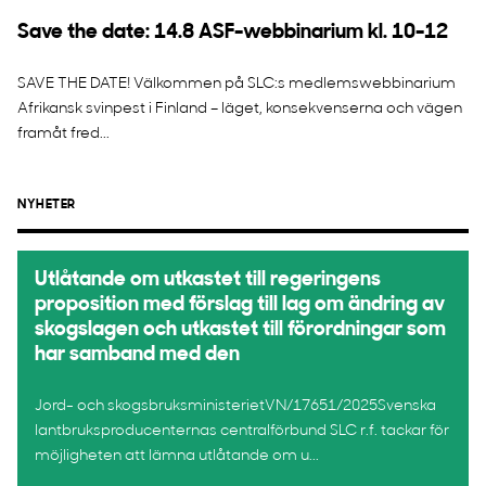
Save the date: 14.8 ASF-webbinarium kl. 10-12
SAVE THE DATE! Välkommen på SLC:s medlemswebbinarium
Afrikansk svinpest i Finland – läget, konsekvenserna och vägen
framåt fred...
NYHETER
Utlåtande om utkastet till regeringens
proposition med förslag till lag om ändring av
skogslagen och utkastet till förordningar som
har samband med den
Jord- och skogsbruksministerietVN/17651/2025Svenska
lantbruksproducenternas centralförbund SLC r.f. tackar för
möjligheten att lämna utlåtande om u...