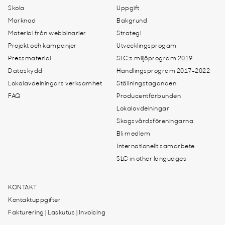
Skola
Uppgift
Marknad
Bakgrund
Material från webbinarier
Strategi
Projekt och kampanjer
Utvecklingsprogam
Pressmaterial
SLC:s miljöprogram 2019
Dataskydd
Handlingsprogram 2017-2022
Lokalavdelningars verksamhet
Ställningstaganden
FAQ
Producentförbunden
Lokalavdelningar
Skogsvårdsföreningarna
Bli medlem
Internationellt samarbete
SLC in other languages
KONTAKT
Kontaktuppgifter
Fakturering | Laskutus | Invoicing