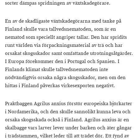
sorter dämpas spridningen av växtskadegörare.
En av de skadligaste växtskadegörarna med tanke på
Finland skulle vara tallvedsnematoden, som är en
nematod som speciellt angriper tallar. Den har spridits
runt världen via förpackningsmaterial av trä och har
orsakat skogsskador samt omfattande utrotningsåtgärder.
I Europa förekommer den i Portugal och Spanien. I
Finlands klimat skulle tallvedsnematoden inte
nödvändigtvis orsaka några skogsskador, men om den
hittas i Finland påverkas virkesexporten negativt.
Praktbaggen Agrilus anxius förstör europeiska björkarter
i Nordamerika, och den skulle sannolikt kunna leva och
orsaka skogsskada också i Finland. Agrilus anxius är en
skalbagge vars larver lever under barken och äter gångar
i trädstammen, vilket leder till att trädet dör. Ett fynd av