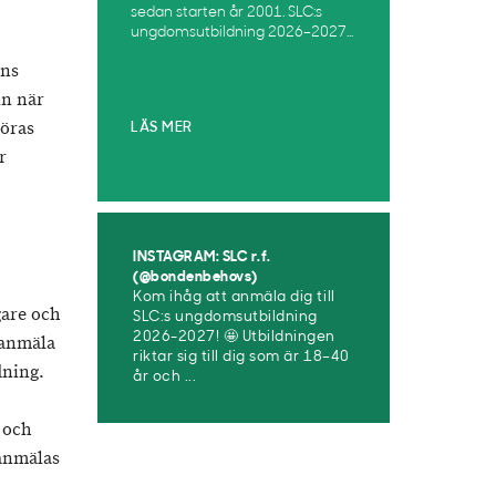
sedan starten år 2001. SLC:s
ungdomsutbildning 2026–2027...
ens
in när
göras
LÄS MER
r
INSTAGRAM: SLC r.f.
(@bondenbehovs)
Kom ihåg att anmäla dig till
gare och
SLC:s ungdomsutbildning
2026-2027! 🤩 Utbildningen
 anmäla
riktar sig till dig som är 18–40
dning.
år och ...
 och
anmälas