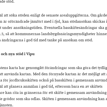
de stöd.
käl att söka stöden enligt de senaste arealuppgifterna. Om gård
en är oförändrade jämfört med i fjol, kan stödansökan skickas 
t under ansökningstiden. Eventuella basskiftesändringar ska 
0.5, så att kommunernas landsbygdsnäringsmyndigheter hinne
 ändringarna i god tid med tanke på ansökan om stöd.
 och nya stöd i Vipu
stens karta har genomgått förändringar som ska göra det tydli
att använda kartan. Med den förnyade kartan är det möjligt att
a för jordbruksskiften också på basskiften i gemensam använ
äl att planera anmälan i god tid, eftersom bara en av skiftets
re kan rita in gränserna för ett skifte i gemensam användning
e grödor som ska odlas. Skiften i gemensam användning kan 
tjänsten.