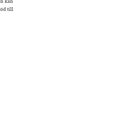
en kan
d till