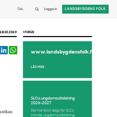
Sök
LANDSBYGDENS FOLK
Logga in
18.02.2019
I FOKUS
book
Twitter
LinkedIn
WhatsApp
www.landsbygdensfolk.fi
LÄS MER
SLC:s ungdomsutbildning
2026–2027
.
Det har blivit dags för SLC:s
ansökan
nionde ungdomsutbildning