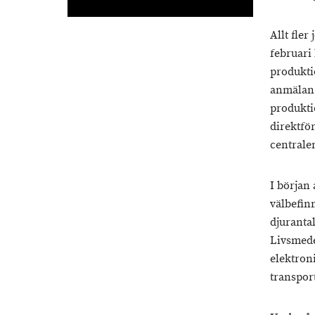
Allt fle
februari
produkti
anmälan 
produkti
direktfö
centrale
I början
välbefin
djuranta
Livsmede
elektron
transpor