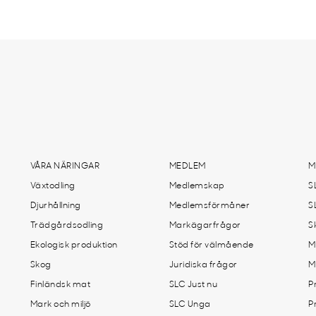
VÅRA NÄRINGAR
MEDLEM
M
Växtodling
Medlemskap
S
Djurhållning
Medlemsförmåner
S
Trädgårdsodling
Markägarfrågor
S
Ekologisk produktion
Stöd för välmående
M
Skog
Juridiska frågor
M
Finländsk mat
SLC Just nu
P
Mark och miljö
SLC Unga
P