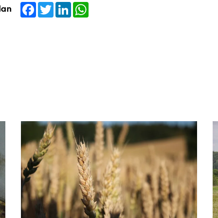
Facebook
Twitter
LinkedIn
WhatsApp
dan