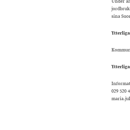
Under år
jordbruk
sina Suo
Ytterlig
Kommune
Ytterlig
Informat
029 520 
maria.ju