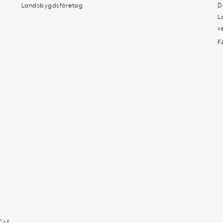
Landsbygdsföretag
D
L
v
F
 r.f