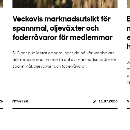
Veckovis marknadsutsikt för
spannmål, oljeväxter och
foderråvaror för medlemmar
SLC har publicerat en samlingssida på vår webbplats
där medlemmar nu kan ta del av marknadsutsikter för
J
spannmål, oljeväxter och foderråvaror....
m
o
h
26
NYHETER
11.07.2026
N