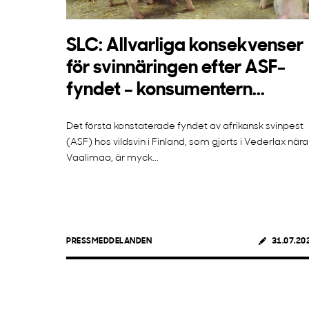
SLC: Allvarliga konsekvenser
för svinnäringen efter ASF-
fyndet – konsumentern...
Det första konstaterade fyndet av afrikansk svinpest
(ASF) hos vildsvin i Finland, som gjorts i Vederlax nära
Vaalimaa, är myck...
PRESSMEDDELANDEN
31.07.20