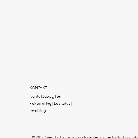
KONTAKT
Kontaktuppgifter
Fakturering | Laskutus |
Invoicing
© 2026 Svenska lantbruksproducenternas centralförbund SLC