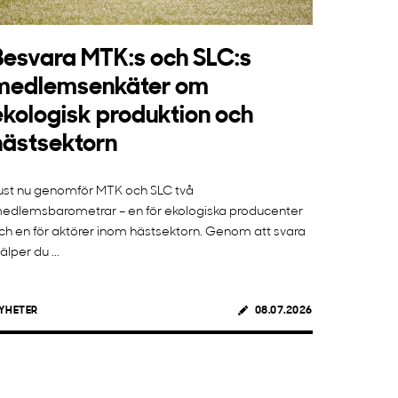
Besvara MTK:s och SLC:s
medlemsenkäter om
ekologisk produktion och
hästsektorn
ust nu genomför MTK och SLC två
edlemsbarometrar – en för ekologiska producenter
ch en för aktörer inom hästsektorn. Genom att svara
jälper du ...
YHETER
08.07.2026