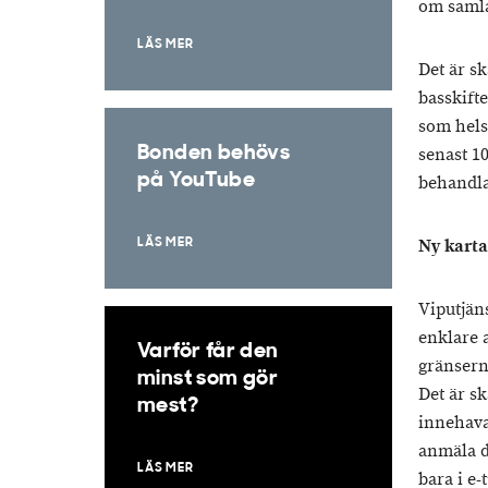
om samla
LÄS MER
Det är s
basskift
som hels
Bonden behövs
senast 1
på YouTube
behandla
Ny karta
LÄS MER
Viputjän
enklare 
Varför får den
gränsern
minst som gör
Det är sk
mest?
innehava
anmäla d
LÄS MER
bara i e-