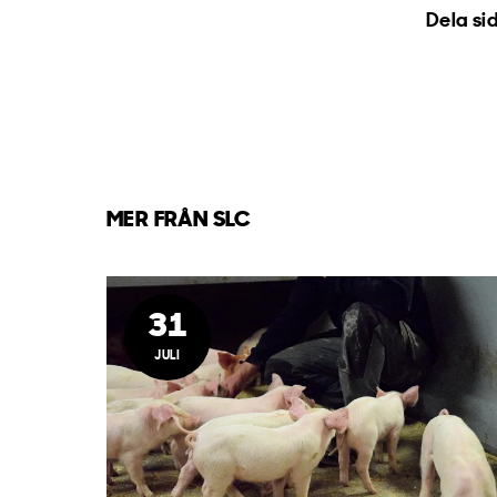
Dela si
MER FRÅN SLC
31
JULI