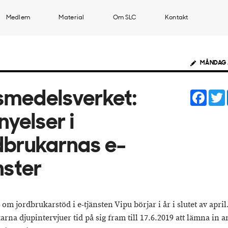
Medlem
Material
Om SLC
Kontakt
MÅNDAG 
Face
smedelsverket:
nyelser i
dbrukarnas e-
nster
m jordbrukarstöd i e-tjänsten Vipu börjar i år i slutet av april
rna djupintervjuer tid på sig fram till 17.6.2019 att lämna in 