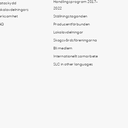
Handlingsprogram 2017-
ataskydd
2022
okalavdelningars
erksamhet
Ställningstaganden
AQ
Producentförbunden
Lokalavdelningar
Skogsvårdsföreningarna
Bli medlem
Internationellt samarbete
SLC in other languages