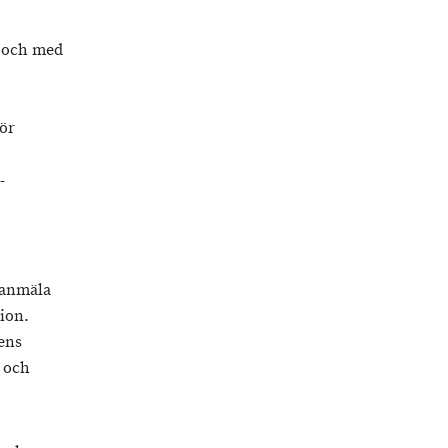
n och med
för
-
 anmäla
ion.
ens
 och