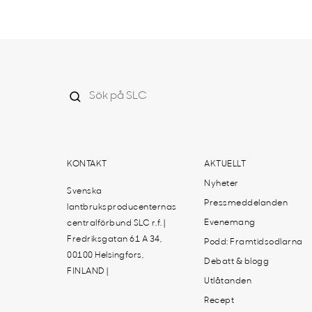
KONTAKT
AKTUELLT
Nyheter
Svenska
Pressmeddelanden
lantbruksproducenternas
Evenemang
centralförbund SLC r.f. |
Fredriksgatan 61 A 34,
Podd: Framtidsodlarna
00100 Helsingfors,
Debatt & blogg
FINLAND |
Utlåtanden
Recept