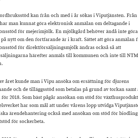
r jordbruksstöd kan från och med i år sökas i Viputjänsten. Frå
 har man kunnat göra elektronisk anmälan om deltagande i
onsstöd för mejerimjölk. En mjölkgård behöver ändå inte göra
på nytt om den fortfarande är i kraft. Sättet att göra anmälan 
onsstöd för direktförsäljningsmjölk ändras också så att
rsäljningarna härefter anmäls till kommunen och inte till NTM
n.
 av året kunde man i Vipu ansöka om ersättning för djurens
nande och de tilläggsstöd som betalas på grund av torkan samt
l för 2018. Som bäst pågår ansökan om stöd för växthusprodukt
lsverket har som mål att under vårens lopp utvidga Viputjänst
iska ärendehantering också med ansökan om stöd för biodling
tstöd för sockerbeta.