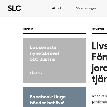
Aktuellt
Våra näringar
I FOKUS
NYHETER
Liv
Läs senaste
nyhetsbrevet
För
SLC Just nu
jor
LÄS MER
tjä
Ansökan o
Facebook: Unga
Jordbruka
bönder behövs!