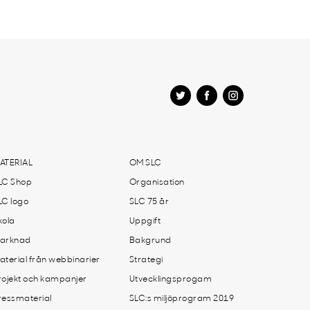
ATERIAL
OM SLC
LC Shop
Organisation
LC logo
SLC 75 år
kola
Uppgift
arknad
Bakgrund
aterial från webbinarier
Strategi
rojekt och kampanjer
Utvecklingsprogam
ressmaterial
SLC:s miljöprogram 2019