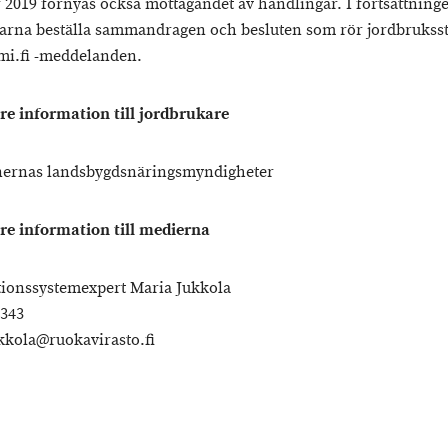
 2019 förnyas också mottagandet av handlingar. I fortsättning
arna beställa sammandragen och besluten som rör jordbruksstö
mi.fi -meddelanden.
are information till jordbrukare
rnas landsbygdsnäringsmyndigheter
are information till medierna
ionssystemexpert Maria Jukkola
4343
kkola@ruokavirasto.fi