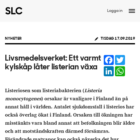
Logga in
NYHETER
TISDAG 17.09.2019
Facebook
Twitter
Livsmedelsverket: Ett varmt
kylskåp låter listerian växa
LinkedIn
Whats
Listeriosen som listeriabakterien (
Listeria
monocytogenes
) orsakar är vanligare i Finland än på
annat håll i världen. Antalet sjukdomsfall i listerios har
också överlag ökat i Finland. Orsaken till ökningen har
misstänkts vara bland annat att befolkningen blir äldre
och att motståndskraften därmed försämras.
Förändrade matvanor kan också påverka det hur