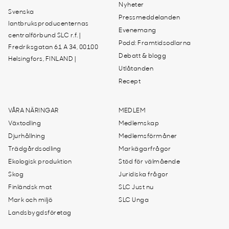
Nyheter
Svenska
Pressmeddelanden
lantbruksproducenternas
Evenemang
centralförbund SLC r.f. |
Podd: Framtidsodlarna
Fredriksgatan 61 A 34, 00100
Debatt & blogg
Helsingfors, FINLAND |
Utlåtanden
Recept
VÅRA NÄRINGAR
MEDLEM
Växtodling
Medlemskap
Djurhållning
Medlemsförmåner
Trädgårdsodling
Markägarfrågor
Ekologisk produktion
Stöd för välmående
Skog
Juridiska frågor
Finländsk mat
SLC Just nu
Mark och miljö
SLC Unga
Landsbygdsföretag