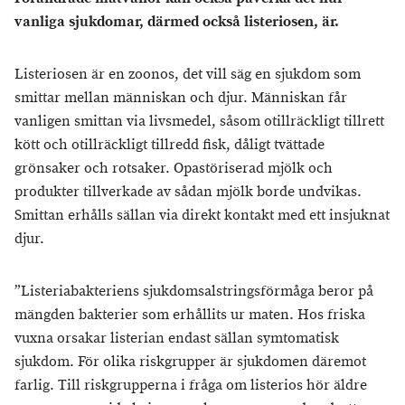
vanliga sjukdomar, därmed också listeriosen, är.
Listeriosen är en zoonos, det vill säg en sjukdom som
smittar mellan människan och djur. Människan får
vanligen smittan via livsmedel, såsom otillräckligt tillrett
kött och otillräckligt tillredd fisk, dåligt tvättade
grönsaker och rotsaker. Opastöriserad mjölk och
produkter tillverkade av sådan mjölk borde undvikas.
Smittan erhålls sällan via direkt kontakt med ett insjuknat
djur.
”Listeriabakteriens sjukdomsalstringsförmåga beror på
mängden bakterier som erhållits ur maten. Hos friska
vuxna orsakar listerian endast sällan symtomatisk
sjukdom. För olika riskgrupper är sjukdomen däremot
farlig. Till riskgrupperna i fråga om listerios hör äldre