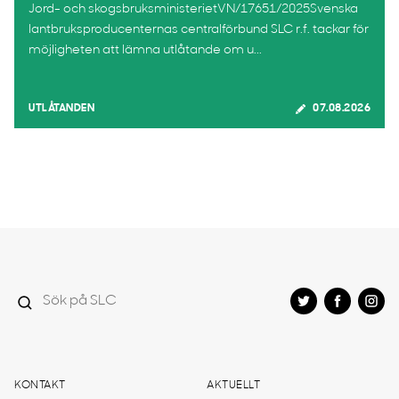
Jord- och skogsbruksministerietVN/17651/2025Svenska
lantbruksproducenternas centralförbund SLC r.f. tackar för
möjligheten att lämna utlåtande om u...
UTLÅTANDEN
07.08.2026
KONTAKT
AKTUELLT