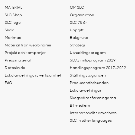
MATERIAL
OM SLC
SLC Shop
Organisation
SLC logo
SLC 75 år
Skola
Uppgift
Marknad
Bakgrund
Material från webbinarier
Strategi
Projekt och kampanjer
Utvecklingsprogam
Pressmaterial
SLC:s miljöprogram 2019
Dataskydd
Handlingsprogram 2017-2022
Lokalavdelningars verksamhet
Ställningstaganden
FAQ
Producentförbunden
Lokalavdelningar
Skogsvårdsföreningarna
Bli medlem
Internationellt samarbete
SLC in other languages