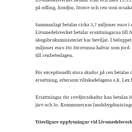
Livsmedelsverket betalar från och med 13.5.2
på odling, husdjur, lösöre och ren som orsaka
Sammanlagt betalas cirka 5,7 miljoner euro i 
Livsmedelsverket betalar ersättningarna till f
skogsbruksministeriet har beviljat. I beloppet
miljoner euro för försvunna kalvar som jord-
till renbeteslagen.
För exceptionellt stora skador på ren betalas 
ersättning, eftersom viltskadelagens s.k. Lex
Ersättningar för rovdjursskador kan betalas f
järv och lo. Kommunernas landsbygdsnäring
Ytterligare upplysningar vid Livsmedelsverk