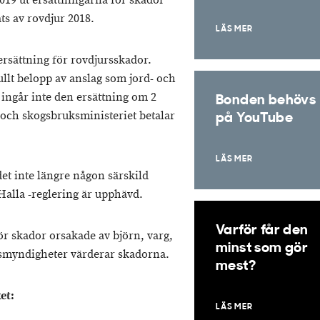
019 ut ersättningarna för skador
ts av rovdjur 2018.
LÄS MER
ersättning för rovdjursskador.
ullt belopp av anslag som jord- och
 ingår inte den ersättning om 2
Bonden behövs
 och skogsbruksministeriet betalar
på YouTube
LÄS MER
det inte längre någon särskild
 Halla -reglering är upphävd.
Varför får den
ör skador orsakade av björn, varg,
minst som gör
smyndigheter värderar skadorna.
mest?
et:
LÄS MER