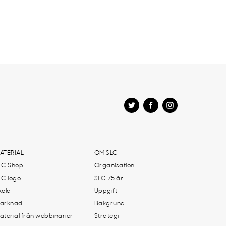
ATERIAL
OM SLC
LC Shop
Organisation
LC logo
SLC 75 år
kola
Uppgift
arknad
Bakgrund
aterial från webbinarier
Strategi