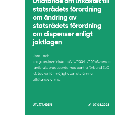
Utlåtande om utkastet till
statsrådets förordning
om ändring av
statsrådets förordning
om dispenser enligt
jaktlagen
Jord- och
skogsbruksministerietVN/20041/2026Svenska
lantbruksproducenternas centralförbund SLC
r.f. tackar för möjligheten att lämna
utlåtande om u...
UTLÅTANDEN
07.08.2026