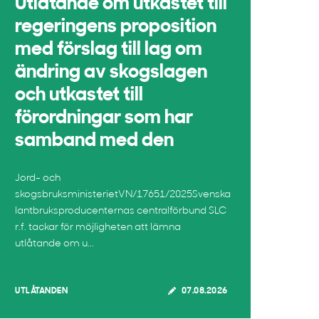
Utlåtande om utkastet till
regeringens proposition
med förslag till lag om
ändring av skogslagen
och utkastet till
förordningar som har
samband med den
Jord- och
skogsbruksministerietVN/17651/2025Svenska
lantbruksproducenternas centralförbund SLC
r.f. tackar för möjligheten att lämna
utlåtande om u...
UTLÅTANDEN
07.08.2026