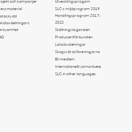
rojekt och kampanjer
Utvecklingsprogam
ressmaterial
SLC:s miljöprogram 2019
Handlingsprogram 2017-
ataskydd
2022
okalavdelningars
erksamhet
Ställningstaganden
AQ
Producentförbunden
Lokalavdelningar
Skogsvårdsföreningarna
Bli medlem
Internationellt samarbete
SLC in other languages