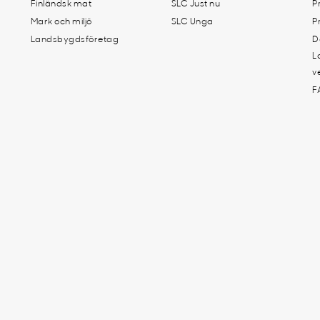
Finländsk mat
SLC Just nu
P
Mark och miljö
SLC Unga
P
Landsbygdsföretag
D
L
v
F