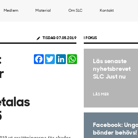
Medlem
Material
Om SLC
Kontakt
TISDAG 07.05.2019
I FOKUS
Facebook
Twitter
LinkedIn
WhatsApp
:
Läs senaste
nyhetsbrevet
r
SLC Just nu
LÄS MER
etalas
5
Facebook: Ung
bönder behövs!