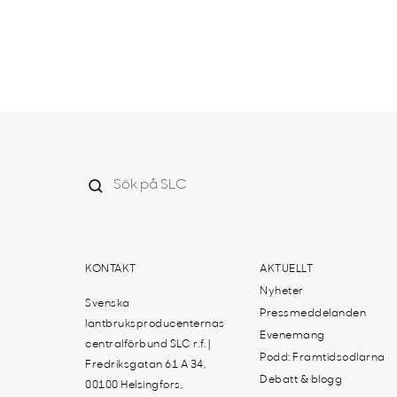
KONTAKT
AKTUELLT
Nyheter
Svenska
Pressmeddelanden
lantbruksproducenternas
Evenemang
centralförbund SLC r.f. |
Podd: Framtidsodlarna
Fredriksgatan 61 A 34,
Debatt & blogg
00100 Helsingfors,