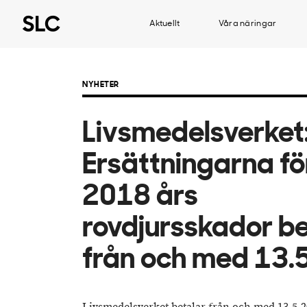
Aktuellt
Våra näringar
NYHETER
Livsmedelsverket
Ersättningarna fö
2018 års
rovdjursskador b
från och med 13.