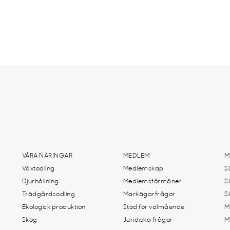
VÅRA NÄRINGAR
MEDLEM
M
Växtodling
Medlemskap
S
Djurhållning
Medlemsförmåner
S
Trädgårdsodling
Markägarfrågor
S
Ekologisk produktion
Stöd för välmående
M
Skog
Juridiska frågor
M