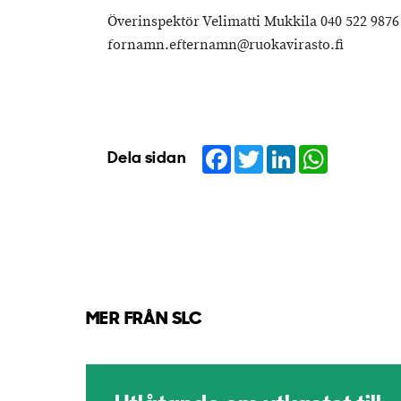
Överinspektör Velimatti Mukkila 040 522 9876
fornamn.efternamn@ruokavirasto.fi
Facebook
Twitter
LinkedIn
WhatsApp
Dela sidan
MER FRÅN SLC