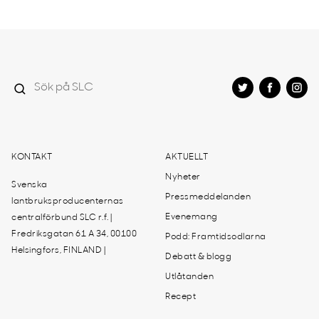
KONTAKT
AKTUELLT
Nyheter
Svenska
Pressmeddelanden
lantbruksproducenternas
Evenemang
centralförbund SLC r.f. |
Fredriksgatan 61 A 34, 00100
Podd: Framtidsodlarna
Helsingfors, FINLAND |
Debatt & blogg
Utlåtanden
Recept