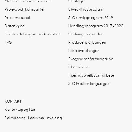
Material från webbinarier
Strategi
Projekt och kampanjer
Utvecklingsprogam
Pressmaterial
SLC:s miljöprogram 2019
Dataskydd
Handlingsprogram 2017-2022
Lokalavdelningars verksamhet
Ställningstaganden
FAQ
Producentförbunden
Lokalavdelningar
Skogsvårdsföreningarna
Bli medlem
Internationellt samarbete
SLC in other languages
KONTAKT
Kontaktuppgifter
Fakturering | Laskutus | Invoicing