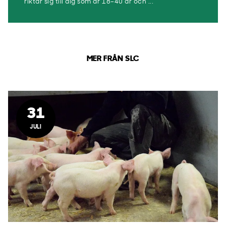
riktar sig till dig som är 18–40 år och ...
MER FRÅN SLC
31
JULI