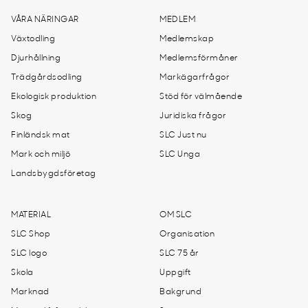
VÅRA NÄRINGAR
MEDLEM
Växtodling
Medlemskap
Djurhållning
Medlemsförmåner
Trädgårdsodling
Markägarfrågor
Ekologisk produktion
Stöd för välmående
Skog
Juridiska frågor
Finländsk mat
SLC Just nu
Mark och miljö
SLC Unga
Landsbygdsföretag
MATERIAL
OM SLC
SLC Shop
Organisation
SLC logo
SLC 75 år
Skola
Uppgift
Marknad
Bakgrund