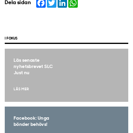
Facebook
Twitter
LinkedIn
WhatsApp
Dela sidan
I FOKUS
Läs senaste
nyhetsbrevet SLC
Just nu
LÄS MER
Facebook: Unga
bönder behövs!