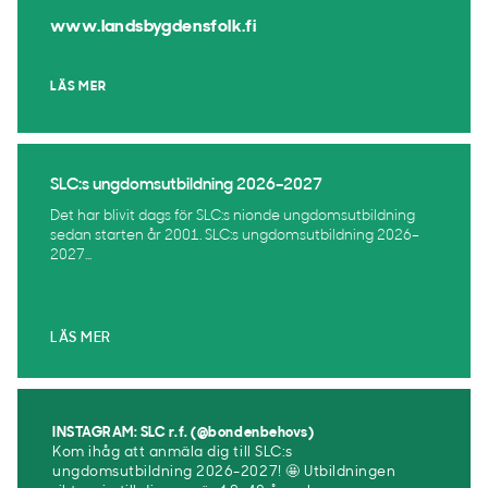
www.landsbygdensfolk.fi
LÄS MER
SLC:s ungdomsutbildning 2026–2027
Det har blivit dags för SLC:s nionde ungdomsutbildning
sedan starten år 2001. SLC:s ungdomsutbildning 2026–
2027...
LÄS MER
INSTAGRAM: SLC r.f. (@bondenbehovs)
Kom ihåg att anmäla dig till SLC:s
ungdomsutbildning 2026-2027! 🤩 Utbildningen