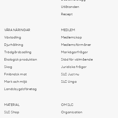
Utlåtanden
Recept
VÅRA NÄRINGAR
MEDLEM
Växtodling
Medlemskap
Djurhållning
Medlemsförmåner
Trädgårdsodling
Markägarfrågor
Ekologisk produktion
Stöd för välmående
Skog
Juridiska frågor
Finländsk mat
SLC Just nu
Mark och miljö
SLC Unga
Landsbygdsföretag
MATERIAL
OM SLC
SLC Shop
Organisation