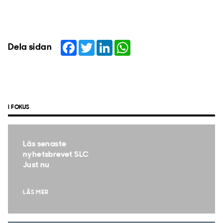
Facebook
Twitter
LinkedIn
WhatsApp
Dela sidan
I FOKUS
Läs senaste
nyhetsbrevet SLC
Just nu
LÄS MER