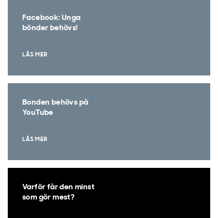
Facebook: Unga
bönder behövs!
LÄS MER
Bonden behövs på
YouTube
LÄS MER
Varför får den minst
som gör mest?