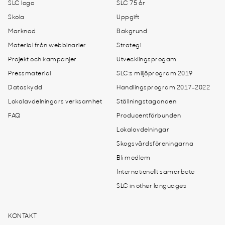
SLC logo
SLC 75 år
Skola
Uppgift
Marknad
Bakgrund
Material från webbinarier
Strategi
Projekt och kampanjer
Utvecklingsprogam
Pressmaterial
SLC:s miljöprogram 2019
Dataskydd
Handlingsprogram 2017-2022
Lokalavdelningars verksamhet
Ställningstaganden
FAQ
Producentförbunden
Lokalavdelningar
Skogsvårdsföreningarna
Bli medlem
Internationellt samarbete
SLC in other languages
KONTAKT