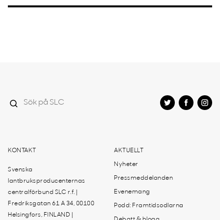
KONTAKT
AKTUELLT
Nyheter
Svenska
Pressmeddelanden
lantbruksproducenternas
Evenemang
centralförbund SLC r.f. |
Fredriksgatan 61 A 34, 00100
Podd: Framtidsodlarna
Helsingfors, FINLAND |
Debatt & blogg