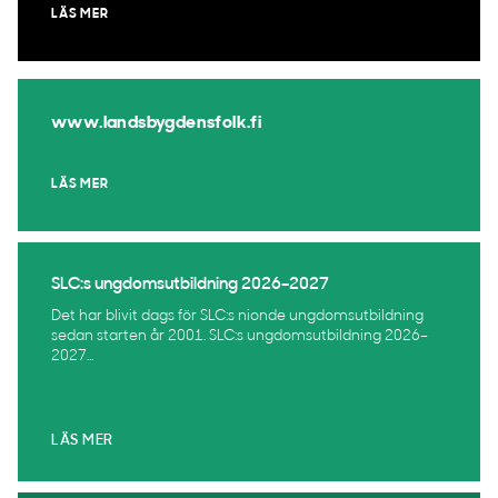
LÄS MER
www.landsbygdensfolk.fi
LÄS MER
SLC:s ungdomsutbildning 2026–2027
Det har blivit dags för SLC:s nionde ungdomsutbildning
sedan starten år 2001. SLC:s ungdomsutbildning 2026–
2027...
LÄS MER