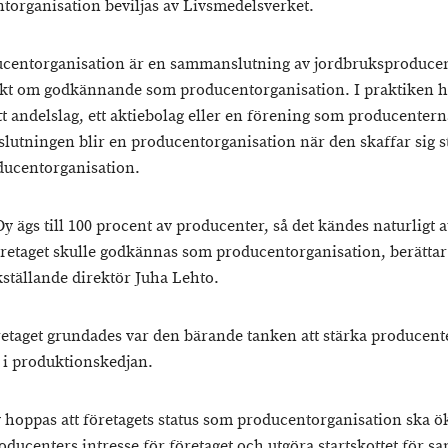
torganisation beviljas av Livsmedelsverket.
centorganisation är en sammanslutning av jordbruksproduce
kt om godkännande som producentorganisation. I praktiken 
tt andelslag, ett aktiebolag eller en förening som producentern
utningen blir en producentorganisation när den skaffar sig s
ucentorganisation.
y ägs till 100 procent av producenter, så det kändes naturligt 
öretaget skulle godkännas som producentorganisation, berätta
kställande direktör Juha Lehto.
retaget grundades var den bärande tanken att stärka producent
g i produktionskedjan.
 hoppas att företagets status som producentorganisation ska ö
oducenters intresse för företaget och utgöra startskottet för s