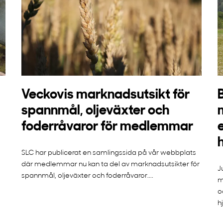
Veckovis marknadsutsikt för
spannmål, oljeväxter och
foderråvaror för medlemmar
SLC har publicerat en samlingssida på vår webbplats
där medlemmar nu kan ta del av marknadsutsikter för
J
spannmål, oljeväxter och foderråvaror....
m
o
h