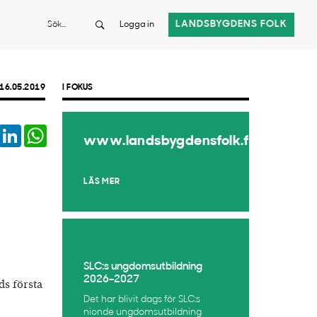
Sök
LANDSBYGDENS FOLK
Logga in
16.05.2019
I FOKUS
book
Twitter
LinkedIn
WhatsApp
www.landsbygdensfolk.fi
LÄS MER
SLC:s ungdomsutbildning
2026–2027
s första
Det har blivit dags för SLC:s
nionde ungdomsutbildning