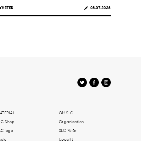
YHETER
08.07.2026
ATERIAL
OM SLC
LC Shop
Organisation
LC logo
SLC 75 år
kola
Uppgift