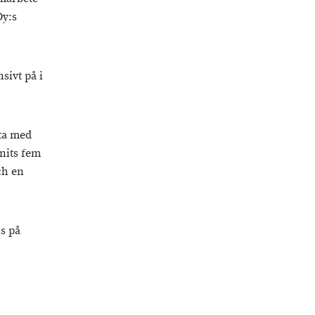
Oy:s
sivt på i
ta med
nnits fem
ch en
s på