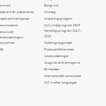
arknad
Bakgrund
aterial från webbinarier
Strategi
rojekt och kampanjer
Utvecklingsprogam
ressmaterial
SLC:s miljöprogram 2019
Handlingsprogram 2017-
ataskydd
2022
okalavdelningars
erksamhet
Ställningstaganden
AQ
Producentförbunden
Lokalavdelningar
Skogsvårdsföreningarna
Bli medlem
Internationellt samarbete
SLC in other languages