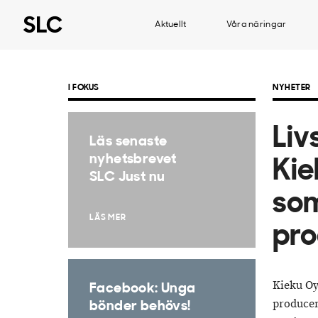
Aktuellt
Våra näringar
I FOKUS
NYHETER
Liv
Läs senaste
nyhetsbrevet
Kie
SLC Just nu
so
LÄS MER
pro
Kieku Oy
Facebook: Unga
producen
bönder behövs!