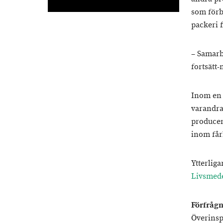
som förb
packeri f
– Samarbe
fortsätt-
Inom en
varandra 
producen
inom få
Ytterlig
Livsmede
Förfrågn
Överinsp