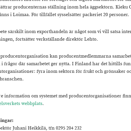
ättrar producenternas ställning inom hela äggsektorn. Kieku 
inns i Loimaa. För tillfället sysselsätter packeriet 20 personer.
te särskilt inom exporthandeln är något som vi vill satsa inten
ningen, fortsätter verkställande direktör Lehto.
 producentorganisation kan producentmedlemmarna samarbe
i frågor där samarbetet ger nytta. I Finland har det hittills fu
torganisationer: fyra inom sektorn för frukt och grönsaker o
rbranschen.
are information om systemet med producentorganisationer finn
lsverkets webbplats
.
ingar:
ektör Juhani Heikkilä, tfn 0295 204 232