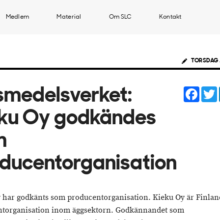
Medlem
Material
Om SLC
Kontakt
TORSDAG 
Face
smedelsverket:
ku Oy godkändes
m
ducentorganisation
 har godkänts som producentorganisation. Kieku Oy är Finland
torganisation inom äggsektorn. Godkännandet som