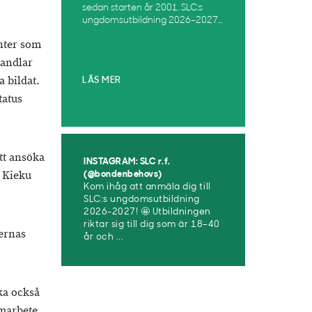
sedan starten år 2001. SLC:s
ungdomsutbildning 2026–2027...
nter som
handlar
a bildat.
LÄS MER
tatus
att ansöka
INSTAGRAM: SLC r.f.
r Kieku
(@bondenbehovs)
Kom ihåg att anmäla dig till
SLC:s ungdomsutbildning
2026-2027! 🤩 Utbildningen
riktar sig till dig som är 18–40
ernas
år och ...
ka också
amarbete