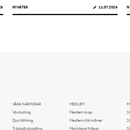
26
NYHETER
11.07.2026
N
VÅRA NÄRINGAR
MEDLEM
M
Växtodling
Medlemskap
S
Djurhållning
Medlemsförmåner
S
Trädgårdsodling
Markägarfrågor
S