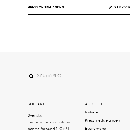
PRESSMEDDELANDEN
31.07.20
KONTAKT
AKTUELLT
Nyheter
Svenska
Pressmeddelanden
lantbruksproducenternas
Evenemang
centralförbund SLC r.f. |