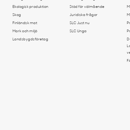
Ekologisk produktion
Stöd för välmående
M
Skog
Juridiska frågor
M
Finländsk mat
SLC Just nu
P
Mark och miljö
SLC Unga
P
Landsbygdsföretag
D
L
v
F