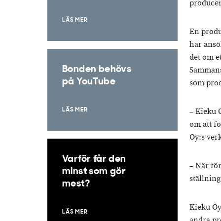
producen
LÄS MER
En produ
har ansö
det om e
Bonden behövs
Sammansl
på YouTube
som prod
– Kieku O
LÄS MER
om att f
Oy:s ver
Varför får den
– När fö
minst som gör
ställnin
mest?
Kieku Oy
LÄS MER
andra pr