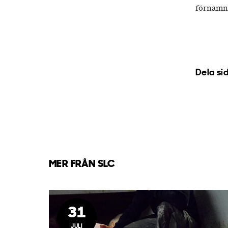
förnamn.
Dela si
MER FRÅN SLC
31
JULI