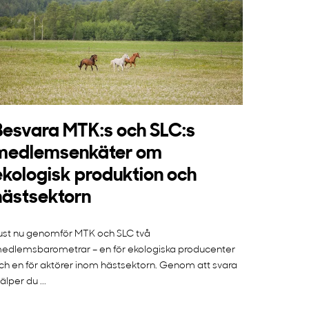
Besvara MTK:s och SLC:s
medlemsenkäter om
ekologisk produktion och
hästsektorn
ust nu genomför MTK och SLC två
edlemsbarometrar – en för ekologiska producenter
ch en för aktörer inom hästsektorn. Genom att svara
jälper du ...