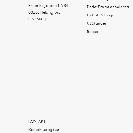
Fredriksgatan 61 A 34,
Podd: Framtidsodlarna
00100 Helsingfors,
Debatt & blogg
FINLAND |
Utlåtanden
Recept
KONTAKT
Kontaktuppgifter