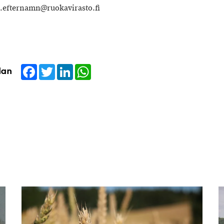
efternamn@ruokavirasto.fi
Facebook
Twitter
LinkedIn
WhatsApp
dan