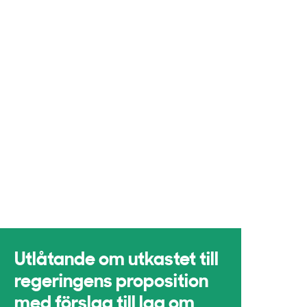
Utlåtande om utkastet till
regeringens proposition
med förslag till lag om