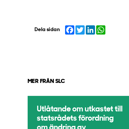
Facebook
Twitter
LinkedIn
WhatsApp
Dela sidan
MER FRÅN SLC
Utlåtande om utkastet till
statsrådets förordning
om ändring av