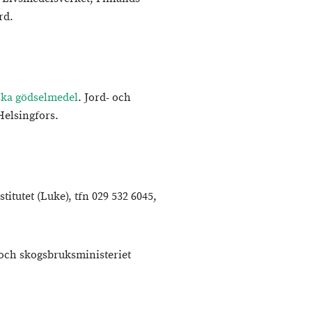
rd.
iska gödselmedel
. Jord- och
Helsingfors.
titutet (Luke), tfn 029 532 6045,
 och skogsbruksministeriet