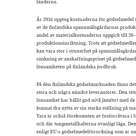
länderna.
År 2016 upptog kostnaderna för gödselmedel 8
av de finländska spannmålsgårdarnas produk
andel av materialkostnaderna uppgick till 20
produktionsinriktning. Trots att gödselmedle
kan vara stor i synnerhet på spannmålsgårdar
sänkning av anskaffningspriset på gödselmedel 
lönsamheten på finländska jordbruk.
På den finländska gödselmarknaden finns det e
stora och några mindre leverantörer. Den stör
lönsamhet har hållit god nivå jämfört med de a
kunnat dra nytta av sin starka ställning på 
Yara är också förekomsten av fosforråvara i Si
och där tungmetallhalterna ovanligt låga. 
enligt EU:s gödselmedelförordning som är u