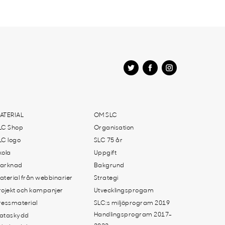
ATERIAL
OM SLC
LC Shop
Organisation
LC logo
SLC 75 år
kola
Uppgift
arknad
Bakgrund
aterial från webbinarier
Strategi
rojekt och kampanjer
Utvecklingsprogam
ressmaterial
SLC:s miljöprogram 2019
Handlingsprogram 2017-
ataskydd