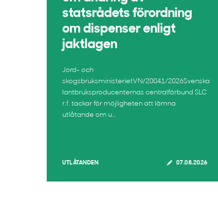
statsrådets förordning
om dispenser enligt
jaktlagen
Jord- och
skogsbruksministerietVN/20041/2026Svenska
lantbruksproducenternas centralförbund SLC
r.f. tackar för möjligheten att lämna
utlåtande om u...
UTLÅTANDEN
07.08.2026