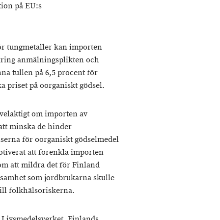
tion på EU:s
 för tungmetaller kan importen
kring anmälningsplikten och
na tullen på 6,5 procent för
 priset på oorganiskt gödsel.
elaktigt om importen av
att minska de hinder
riserna för oorganiskt gödselmedel
otiverat att förenkla importen
m att mildra det för Finland
nsamhet som jordbrukarna skulle
ill folkhälsoriskerna.
, Livsmedelsverket, Finlands