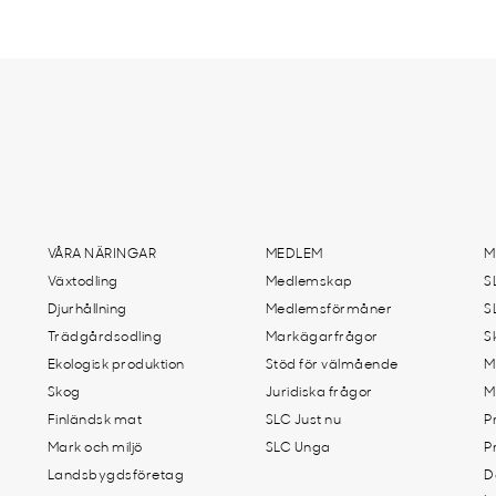
VÅRA NÄRINGAR
MEDLEM
M
Växtodling
Medlemskap
S
Djurhållning
Medlemsförmåner
S
Trädgårdsodling
Markägarfrågor
S
Ekologisk produktion
Stöd för välmående
M
Skog
Juridiska frågor
M
Finländsk mat
SLC Just nu
P
Mark och miljö
SLC Unga
P
Landsbygdsföretag
D