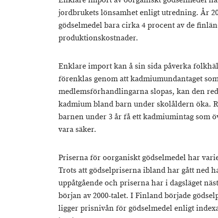
Enklare import av oorganiskt gödselmedel har
jordbrukets lönsamhet enligt utredning. År 2
gödselmedel bara cirka 4 procent av de finlä
produktionskostnader.
Enklare import kan å sin sida påverka folkhä
förenklas genom att kadmiumundantaget som 
medlemsförhandlingarna slopas, kan den reda
kadmium bland barn under skolåldern öka. R
barnen under 3 år få ett kadmiumintag som ö
vara säker.
Priserna för oorganiskt gödselmedel har varie
Trots att gödselpriserna ibland har gått ned h
uppåtgående och priserna har i dagsläget näs
början av 2000-talet. I Finland började gödsel
ligger prisnivån för gödselmedel enligt index