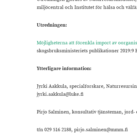
miljöcentral och Institutet för hälsa och välfä
Utredningen:
Möjligheterna att förenkla import av oorgan
skogsbruksministeriets publikationer 2019:9 
Ytterligare information:
Jyrki Aakkula, specialforskare, Naturresursins
jyrki.aakkula@luke.fi
Pirjo Salminen, konsultativ tjänsteman, jord-
tfn 029 516 2188, pirjo.salminen@mmm.fi