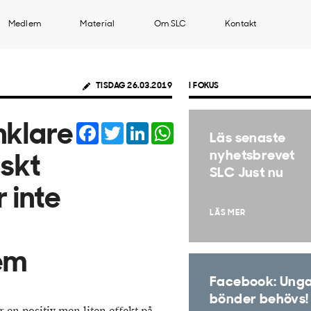
Medlem
Material
Om SLC
Kontakt
TISDAG 26.03.2019
I FOKUS
Facebook
Twitter
LinkedIn
WhatsApp
nklare
Läs senaste
nyhetsbrevet
iskt
SLC Just nu
 inte
LÄS MER
em
Facebook: Ung
bönder behövs!