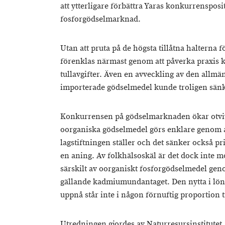
att ytterligare förbättra Yaras konkurrensposi
fosforgödselmarknad.
Utan att pruta på de högsta tillåtna halterna
förenklas närmast genom att påverka praxis 
tullavgifter. Även en avveckling av den allmän
importerade gödselmedel kunde troligen sänka
Konkurrensen på gödselmarknaden ökar otviv
oorganiska gödselmedel görs enklare genom 
lagstiftningen ställer och det sänker också p
en aning. Av folkhälsoskäl är det dock inte m
särskilt av oorganiskt fosforgödselmedel geno
gällande kadmiumundantaget. Den nytta i lö
uppnå står inte i någon förnuftig proportion t
Utredningen gjordes av Naturresursinstitutet