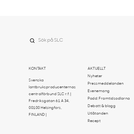
KONTAKT
AKTUELLT
Nyheter
Svenska
Pressmeddelanden
lantbruksproducenternas
Evenemang
centralförbund SLC r.f. |
Podd: Framtidsodlarna
Fredriksgatan 61 A 34,
Debatt & blogg
00100 Helsingfors,
Utlåtanden
FINLAND |
Recept