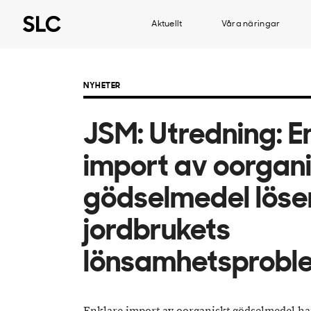
Aktuellt
Våra näringar
NYHETER
JSM: Utredning: E
import av oorgan
gödselmedel löser
jordbrukets
lönsamhetsprobl