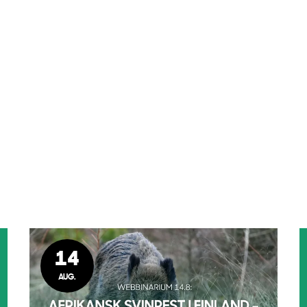
14
AUG.