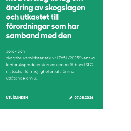
ändring av skogslagen
och utkastet till
förordningar som har
samband med den
Jord- och
skogsbruksministerietVN/17651/2025Svenska
lantbruksproducenternas centralförbund SLC
r.f. tackar för möjligheten att lämna
utlåtande om u...
UTLÅTANDEN
07.08.2026