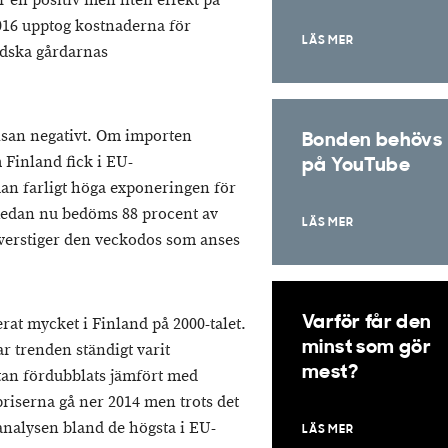
 en positiv men liten effekt på
016 upptog kostnaderna för
LÄS MER
ndska gårdarnas
lsan negativt. Om importen
Bonden behövs
Finland fick i EU-
på YouTube
n farligt höga exponeringen för
edan nu bedöms 88 procent av
LÄS MER
verstiger den veckodos som anses
Varför får den
rat mycket i Finland på 2000-talet.
minst som gör
ar trenden ständigt varit
mest?
tan fördubblats jämfört med
priserna gå ner 2014 men trots det
analysen bland de högsta i EU-
LÄS MER