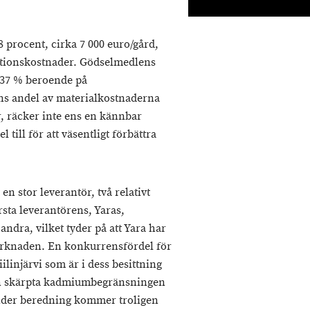
 procent, cirka 7 000 euro/gård,
tionskostnader. Gödselmedlens
–37 % beroende på
ns andel av materialkostnaderna
, räcker inte ens en kännbar
till för att väsentligt förbättra
n stor leverantör, två relativt
sta leverantörens, Yaras,
ndra, vilket tyder på att Yara har
marknaden. En konkurrensfördel för
ilinjärvi som är i dess besittning
Den skärpta kadmiumbegränsningen
nder beredning kommer troligen