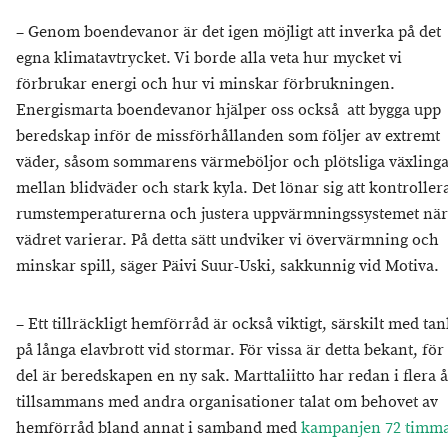
– Genom boendevanor är det igen möjligt att inverka på det
egna klimatavtrycket. Vi borde alla veta hur mycket vi
förbrukar energi och hur vi minskar förbrukningen.
Energismarta boendevanor hjälper oss också att bygga upp
beredskap inför de missförhållanden som följer av extremt
väder, såsom sommarens värmeböljor och plötsliga växling
mellan blidväder och stark kyla. Det lönar sig att kontroller
rumstemperaturerna och justera uppvärmningssystemet när
vädret varierar. På detta sätt undviker vi övervärmning och
minskar spill, säger Päivi Suur-Uski, sakkunnig vid Motiva.
– Ett tillräckligt hemförråd är också viktigt, särskilt med ta
på långa elavbrott vid stormar. För vissa är detta bekant, för
del är beredskapen en ny sak. Marttaliitto har redan i flera 
tillsammans med andra organisationer talat om behovet av
hemförråd bland annat i samband med
kampanjen 72 timm