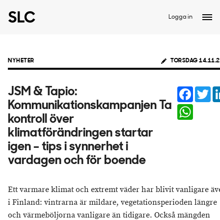
Logga in
NYHETER
TORSDAG 14.11.
Facebo
Tw
JSM & Tapio:
Kommunikationskampanjen Ta
WhatsA
kontroll över
klimatförändringen startar
igen – tips i synnerhet i
vardagen och för boende
Ett varmare klimat och extremt väder har blivit vanligare ä
i Finland: vintrarna är mildare, vegetationsperioden längre
och värmeböljorna vanligare än tidigare. Också mängden