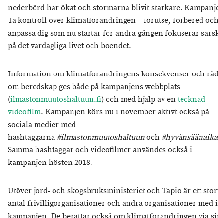
nederbörd har ökat och stormarna blivit starkare. Kampanj
Ta kontroll över klimatförändringen – förutse, förbered oc
anpassa dig som nu startar för andra gången fokuserar särsk
på det vardagliga livet och boendet.
Information om klimatförändringens konsekvenser och rå
om beredskap ges både på kampanjens webbplats
(
ilmastonmuutoshaltuun.fi
) och med hjälp av en
tecknad
videofilm
. Kampanjen körs nu i november aktivt också på
sociala medier med
hashtaggarna
#ilmastonmuutoshaltuun
och
#hyvänsäänaik
Samma hashtaggar och videofilmer användes också i
kampanjen hösten 2018.
Utöver jord- och skogsbruksministeriet och Tapio är ett stor
antal frivilligorganisationer och andra organisationer med i
kampanjen. De berättar också om klimatförändringen via si