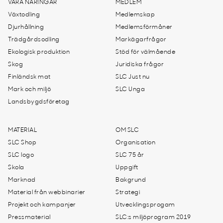
VÅRA NÄRINGAR
MEDLEM
Växtodling
Medlemskap
Djurhållning
Medlemsförmåner
Trädgårdsodling
Markägarfrågor
Ekologisk produktion
Stöd för välmående
Skog
Juridiska frågor
Finländsk mat
SLC Just nu
Mark och miljö
SLC Unga
Landsbygdsföretag
MATERIAL
OM SLC
SLC Shop
Organisation
SLC logo
SLC 75 år
Skola
Uppgift
Marknad
Bakgrund
Material från webbinarier
Strategi
Projekt och kampanjer
Utvecklingsprogam
Pressmaterial
SLC:s miljöprogram 2019