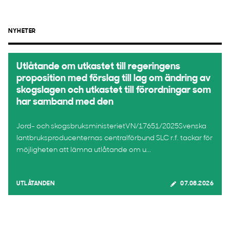
NYHETER
Utlåtande om utkastet till regeringens
proposition med förslag till lag om ändring av
skogslagen och utkastet till förordningar som
har samband med den
Jord- och skogsbruksministerietVN/17651/2025Svenska
lantbruksproducenternas centralförbund SLC r.f. tackar för
möjligheten att lämna utlåtande om u...
UTLÅTANDEN
07.08.2026