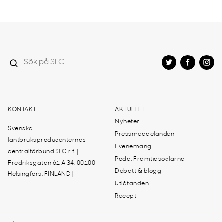
KONTAKT
AKTUELLT
Nyheter
Svenska
Pressmeddelanden
lantbruksproducenternas
Evenemang
centralförbund SLC r.f. |
Podd: Framtidsodlarna
Fredriksgatan 61 A 34, 00100
Debatt & blogg
Helsingfors, FINLAND |
Utlåtanden
Recept