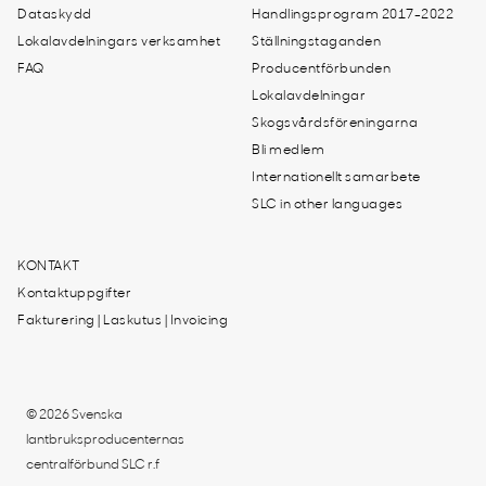
Dataskydd
Handlingsprogram 2017-2022
Lokalavdelningars verksamhet
Ställningstaganden
FAQ
Producentförbunden
Lokalavdelningar
Skogsvårdsföreningarna
Bli medlem
Internationellt samarbete
SLC in other languages
KONTAKT
Kontaktuppgifter
Fakturering | Laskutus | Invoicing
© 2026 Svenska
lantbruksproducenternas
centralförbund SLC r.f