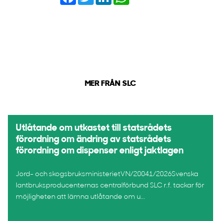
MER FRÅN SLC
Utlåtande om utkastet till statsrådets
förordning om ändring av statsrådets
förordning om dispenser enligt jaktlagen
Jord- och skogsbruksministerietVN/20041/2026Svenska
lantbruksproducenternas centralförbund SLC r.f. tackar för
möjligheten att lämna utlåtande om u...