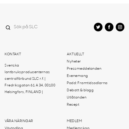
KONTAKT
AKTUELLT
Nyheter
Svenska
Pressmeddelanden
lantbruksproducenternas
Evenemang
centralförbund SLC r.f. |
Podd: Framtidsodlarna
Fredriksgatan 61 A 34, 00100
Debatt & blogg
Helsingfors, FINLAND |
Utlåtanden
Recept
VÅRA NÄRINGAR
MEDLEM
Växtodling
Medlemskap