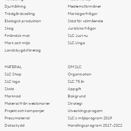
Djurhållning
Medlemsförmåner
Trädgårdsodling
Markägarfrågor
Ekologisk produktion
Stöd för välmående
Skog
Juridiska frågor
Finländsk mat
SLC Just nu
Mark och miljö
SLC Unga
Landsbygdsföretag
MATERIAL
OM SLC
SLC Shop
Organisation
SLC logo
SLC 75 år
Skola
Uppgift
Marknad
Bakgrund
Material från webbinarier
Strategi
Projekt och kampanjer
Utvecklingsprogam
Pressmaterial
SLC:s miljöprogram 2019
Dataskydd
Handlingsprogram 2017-2022