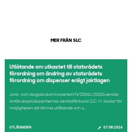
MER FRÅN SLC
Utlåtande om utkastet till statsrådets
förordning om ändring av statsrådets
förordning om dispenser enligt jaktlagen
Jord- och skogsbruksministerietVN/20041/2026Svenska
lantbruksproducenternas centralförbund SLC r.f. tackar för
möjligheten att lämna utlåtande om u...
UTLÅTANDEN
07.08.2026