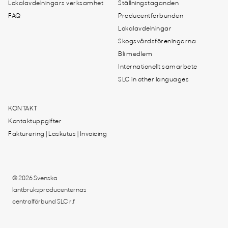
Lokalavdelningars verksamhet
Ställningstaganden
FAQ
Producentförbunden
Lokalavdelningar
Skogsvårdsföreningarna
Bli medlem
Internationellt samarbete
SLC in other languages
KONTAKT
Kontaktuppgifter
Fakturering | Laskutus | Invoicing
© 2026 Svenska
lantbruksproducenternas
centralförbund SLC r.f