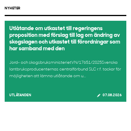
NYHETER
Utlåtande om utkastet till regeringens
proposition med förslag till lag om ändring av
skogslagen och utkastet till förordningar som
har samband med den
Jord- och skogsbruksministerietVN/17651/2025Svenska
lantbruksproducenternas centralförbund SLC r.f. tackar för
möjligheten att lämna utlåtande om u...
UTLÅTANDEN
07.08.2026