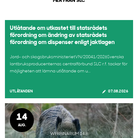
MER FRÅN SLC
Utlåtande om utkastet till statsrådets
förordning om ändring av statsrådets
förordning om dispenser enligt jaktlagen
Jord- och skogsbruksministerietVN/20041/2026Svenska
lantbruksproducenternas centralförbund SLC r.f. tackar för
möjligheten att lämna utlåtande om u...
UTLÅTANDEN
07.08.2026
14
AUG.