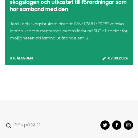
skogslagen och utkastet till förordningar som
har samband med den
Jord- och skogsbruksministerietVN/17651/2025Svenska
lantbruksproducenternas centralförbund SLC r.f. tackar för
möjligheten att lämna utlåtande om u...
UTLÅTANDEN
07.08.2026