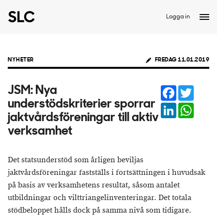
Logga in
NYHETER
FREDAG 11.01.2019
Facebook
Twitter
JSM: Nya
understödskriterier sporrar
LinkedIn
Whats
jaktvårdsföreningar till aktiv
verksamhet
Det statsunderstöd som årligen beviljas
jaktvårdsföreningar fastställs i fortsättningen i huvudsak
på basis av verksamhetens resultat, såsom antalet
utbildningar och vilttriangelinventeringar. Det totala
stödbeloppet hålls dock på samma nivå som tidigare.