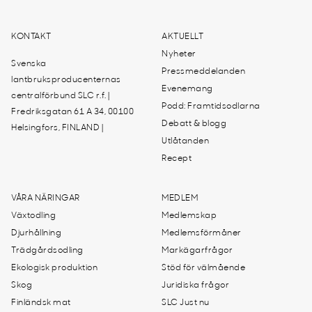
KONTAKT
AKTUELLT
Nyheter
Svenska
Pressmeddelanden
lantbruksproducenternas
Evenemang
centralförbund SLC r.f. |
Podd: Framtidsodlarna
Fredriksgatan 61 A 34, 00100
Debatt & blogg
Helsingfors, FINLAND |
Utlåtanden
Recept
VÅRA NÄRINGAR
MEDLEM
Växtodling
Medlemskap
Djurhållning
Medlemsförmåner
Trädgårdsodling
Markägarfrågor
Ekologisk produktion
Stöd för välmående
Skog
Juridiska frågor
Finländsk mat
SLC Just nu