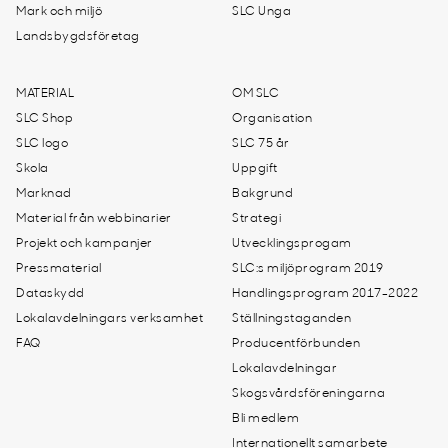
Mark och miljö
SLC Unga
Landsbygdsföretag
MATERIAL
OM SLC
SLC Shop
Organisation
SLC logo
SLC 75 år
Skola
Uppgift
Marknad
Bakgrund
Material från webbinarier
Strategi
Projekt och kampanjer
Utvecklingsprogam
Pressmaterial
SLC:s miljöprogram 2019
Dataskydd
Handlingsprogram 2017-2022
Lokalavdelningars verksamhet
Ställningstaganden
FAQ
Producentförbunden
Lokalavdelningar
Skogsvårdsföreningarna
Bli medlem
Internationellt samarbete