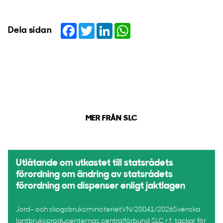
Facebook
Twitter
LinkedIn
WhatsApp
Dela sidan
MER FRÅN SLC
Utlåtande om utkastet till statsrådets
förordning om ändring av statsrådets
förordning om dispenser enligt jaktlagen
Jord- och skogsbruksministerietVN/20041/2026Svenska
lantbruksproducenternas centralförbund SLC r.f. tackar för