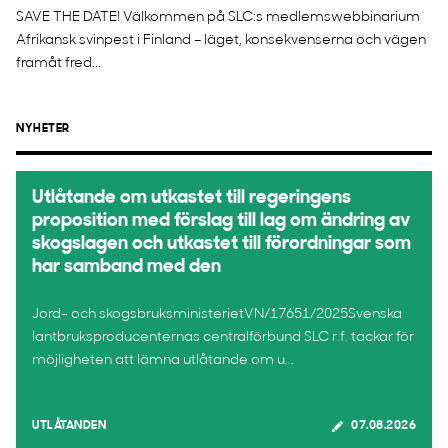
SAVE THE DATE! Välkommen på SLC:s medlemswebbinarium
Afrikansk svinpest i Finland – läget, konsekvenserna och vägen
framåt fred...
NYHETER
Utlåtande om utkastet till regeringens
proposition med förslag till lag om ändring av
skogslagen och utkastet till förordningar som
har samband med den
Jord- och skogsbruksministerietVN/17651/2025Svenska
lantbruksproducenternas centralförbund SLC r.f. tackar för
möjligheten att lämna utlåtande om u...
UTLÅTANDEN
07.08.2026