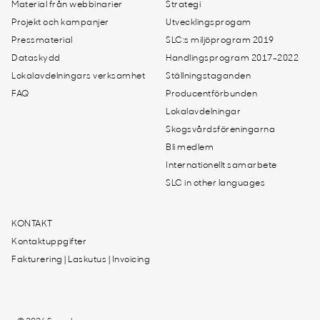
Material från webbinarier
Strategi
Projekt och kampanjer
Utvecklingsprogam
Pressmaterial
SLC:s miljöprogram 2019
Dataskydd
Handlingsprogram 2017-2022
Lokalavdelningars verksamhet
Ställningstaganden
FAQ
Producentförbunden
Lokalavdelningar
Skogsvårdsföreningarna
Bli medlem
Internationellt samarbete
SLC in other languages
KONTAKT
Kontaktuppgifter
Fakturering | Laskutus | Invoicing