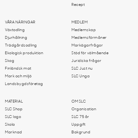
Recept
VÅRA NÄRINGAR
MEDLEM
Växtodling
Medlemskap
Djurhållning
Medlemsförmåner
Trädgårdsodling
Markägarfrågor
Ekologisk produktion
Stöd för välmående
Skog
Juridiska frågor
Finländsk mat
SLC Just nu
Mark och miljö
SLC Unga
Landsbygdsföretag
MATERIAL
OM SLC
SLC Shop
Organisation
SLC logo
SLC 75 år
Skola
Uppgift
Marknad
Bakgrund