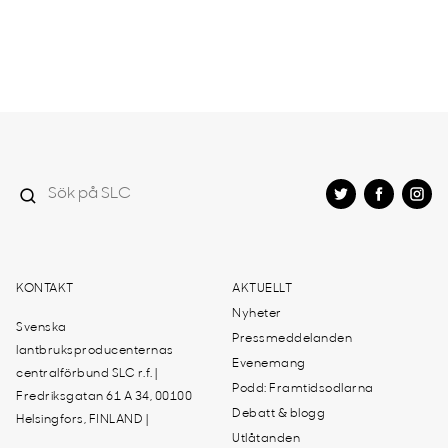
KONTAKT
AKTUELLT
Nyheter
Svenska
Pressmeddelanden
lantbruksproducenternas
Evenemang
centralförbund SLC r.f. |
Podd: Framtidsodlarna
Fredriksgatan 61 A 34, 00100
Debatt & blogg
Helsingfors, FINLAND |
Utlåtanden