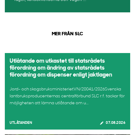
MER FRÅN SLC
Utlåtande om utkastet till statsrådets
förordning om ändring av statsrådets
förordning om dispenser enligt jaktlagen
Jord- och skogsbruksministerietVN/20041/2026Svenska
lantbruksproducenternas centralförbund SLC r.f. tackar för
möjligheten att lämna utlåtande om u...
UTLÅTANDEN
07.08.2026