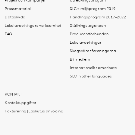
Projekt och kampanjer
Utvecklingsprogam
Pressmaterial
SLC:s miljöprogram 2019
Dataskydd
Handlingsprogram 2017-2022
Lokalavdelningars verksamhet
Ställningstaganden
FAQ
Producentförbunden
Lokalavdelningar
Skogsvårdsföreningarna
Bli medlem
Internationellt samarbete
SLC in other languages
KONTAKT
Kontaktuppgifter
Fakturering | Laskutus | Invoicing