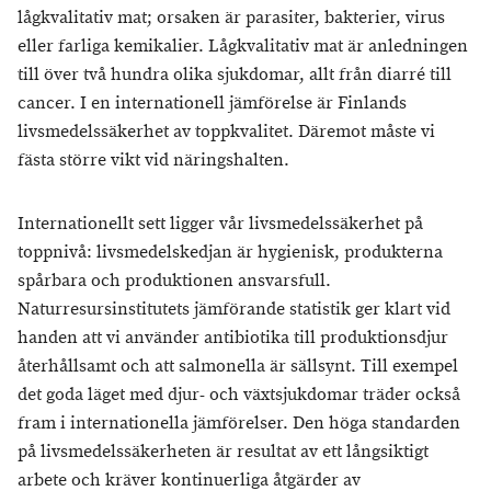
lågkvalitativ mat; orsaken är parasiter, bakterier, virus
eller farliga kemikalier. Lågkvalitativ mat är anledningen
till över två hundra olika sjukdomar, allt från diarré till
cancer. I en internationell jämförelse är Finlands
livsmedelssäkerhet av toppkvalitet. Däremot måste vi
fästa större vikt vid näringshalten.
Internationellt sett ligger vår livsmedelssäkerhet på
toppnivå: livsmedelskedjan är hygienisk, produkterna
spårbara och produktionen ansvarsfull.
Naturresursinstitutets jämförande statistik ger klart vid
handen att vi använder antibiotika till produktionsdjur
återhållsamt och att salmonella är sällsynt. Till exempel
det goda läget med djur- och växtsjukdomar träder också
fram i internationella jämförelser. Den höga standarden
på livsmedelssäkerheten är resultat av ett långsiktigt
arbete och kräver kontinuerliga åtgärder av