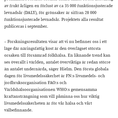
av frukt årligen en förlust av ca 35 000 funktionsjusterade
levnadsår (DALY), för grönsaker är siffran 28 000
funktionsjusterade levnadsår. Projektets alla resultat
publiceras i september.
– Forskningsresultaten visar att vi nu befinner oss i ett
läge där näringsfattig kost är den överlägset största
orsaken till försämrad folkhälsa. En liknande trend kan
ses överallt i världen, antalet överviktiga är redan större
än antalet undernärda, säger Hielm. Den första globala
dagen för livsmedelssäkerhet är FN:s livsmedels- och
jordbruksorganisation FAO:s och
Världshälsoorganisationen WHO:s gemensamma
kraftansträngning som vill påminna oss hur viktig
livsmedelssäkerheten är för vår hälsa och vårt
välbefinnande.