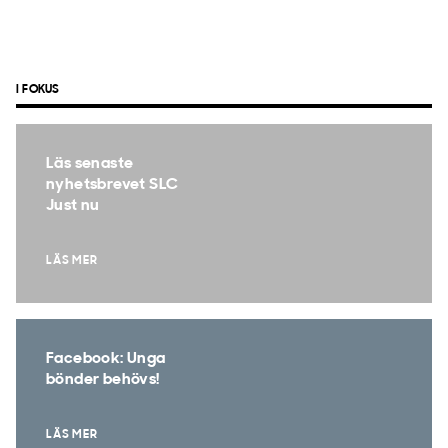
I FOKUS
Läs senaste
nyhetsbrevet SLC
Just nu
LÄS MER
Facebook: Unga
bönder behövs!
LÄS MER