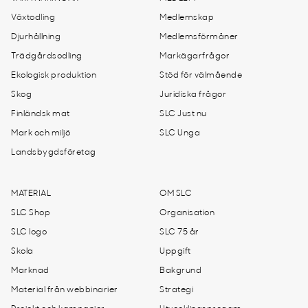
Växtodling
Medlemskap
Djurhållning
Medlemsförmåner
Trädgårdsodling
Markägarfrågor
Ekologisk produktion
Stöd för välmående
Skog
Juridiska frågor
Finländsk mat
SLC Just nu
Mark och miljö
SLC Unga
Landsbygdsföretag
MATERIAL
OM SLC
SLC Shop
Organisation
SLC logo
SLC 75 år
Skola
Uppgift
Marknad
Bakgrund
Material från webbinarier
Strategi