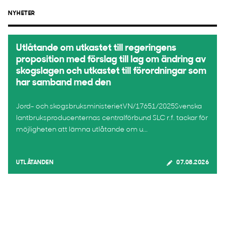
NYHETER
Utlåtande om utkastet till regeringens
proposition med förslag till lag om ändring av
skogslagen och utkastet till förordningar som
har samband med den
Jord- och skogsbruksministerietVN/17651/2025Svenska
lantbruksproducenternas centralförbund SLC r.f. tackar för
möjligheten att lämna utlåtande om u...
UTLÅTANDEN
07.08.2026