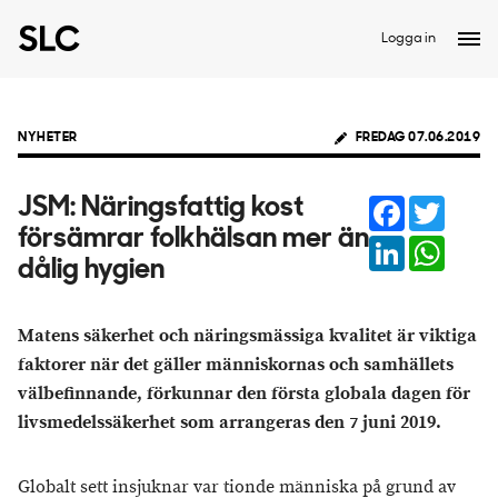
Logga in
NYHETER
FREDAG 07.06.2019
Facebook
Twitter
JSM: Näringsfattig kost
försämrar folkhälsan mer än
LinkedIn
Whats
dålig hygien
Matens säkerhet och näringsmässiga kvalitet är viktiga
faktorer när det gäller människornas och samhällets
välbefinnande, förkunnar den första globala dagen för
livsmedelssäkerhet som arrangeras den 7 juni 2019.
Globalt sett insjuknar var tionde människa på grund av