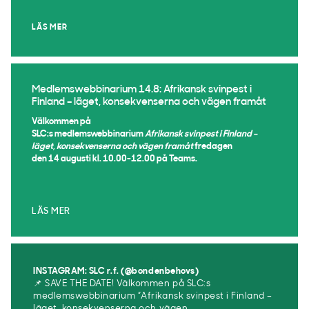
LÄS MER
Medlemswebbinarium 14.8: Afrikansk svinpest i
Finland – läget, konsekvenserna och vägen framåt
Välkommen på
SLC:s medlemswebbinarium
Afrikansk svinpest i Finland –
läget, konsekvenserna och vägen framåt
fredagen
den 14 augusti kl. 10.00-12.00 på Teams.
LÄS MER
INSTAGRAM: SLC r.f. (@bondenbehovs)
📌 SAVE THE DATE! Välkommen på SLC:s
medlemswebbinarium ”Afrikansk svinpest i Finland –
läget, konsekvenserna och vägen ...