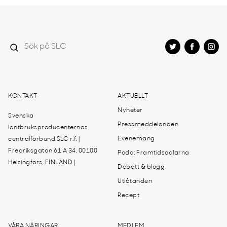
KONTAKT
AKTUELLT
Nyheter
Svenska
Pressmeddelanden
lantbruksproducenternas
Evenemang
centralförbund SLC r.f. |
Fredriksgatan 61 A 34, 00100
Podd: Framtidsodlarna
Helsingfors, FINLAND |
Debatt & blogg
Utlåtanden
Recept
VÅRA NÄRINGAR
MEDLEM