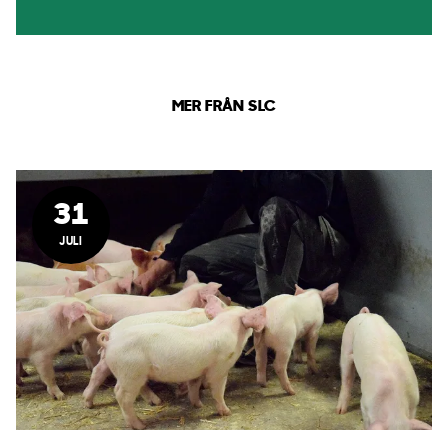
MER FRÅN SLC
31
JULI