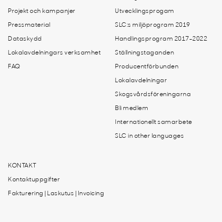
Projekt och kampanjer
Utvecklingsprogam
Pressmaterial
SLC:s miljöprogram 2019
Dataskydd
Handlingsprogram 2017-2022
Lokalavdelningars verksamhet
Ställningstaganden
FAQ
Producentförbunden
Lokalavdelningar
Skogsvårdsföreningarna
Bli medlem
Internationellt samarbete
SLC in other languages
KONTAKT
Kontaktuppgifter
Fakturering | Laskutus | Invoicing