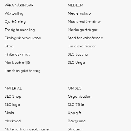
VÅRA NÄRINGAR
MEDLEM
Växtodling
Medlemskap
Djurhållning
Medlemsförmåner
Trädgårdsodling
Markägarfrågor
Ekologisk produktion
Stöd för välmående
Skog
Juridiska frågor
Finländsk mat
SLC Just nu
Mark och miljö
SLC Unga
Landsbygdsföretag
MATERIAL
OM SLC
SLC Shop
Organisation
SLC logo
SLC 75 år
Skola
Uppgift
Marknad
Bakgrund
Material från webbinarier
Strategi