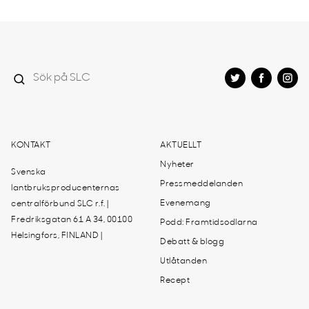
KONTAKT
AKTUELLT
Nyheter
Svenska
Pressmeddelanden
lantbruksproducenternas
Evenemang
centralförbund SLC r.f. |
Fredriksgatan 61 A 34, 00100
Podd: Framtidsodlarna
Helsingfors, FINLAND |
Debatt & blogg
Utlåtanden
Recept