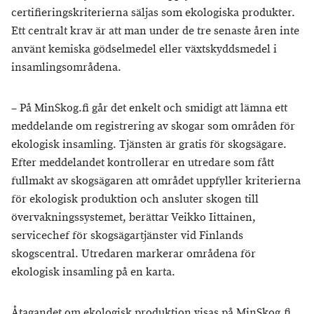
certifieringskriterierna säljas som ekologiska produkter.
Ett centralt krav är att man under de tre senaste åren inte
använt kemiska gödselmedel eller växtskyddsmedel i
insamlingsområdena.
– På MinSkog.fi går det enkelt och smidigt att lämna ett
meddelande om registrering av skogar som områden för
ekologisk insamling. Tjänsten är gratis för skogsägare.
Efter meddelandet kontrollerar en utredare som fått
fullmakt av skogsägaren att området uppfyller kriterierna
för ekologisk produktion och ansluter skogen till
övervakningssystemet, berättar Veikko Iittainen,
servicechef för skogsägartjänster vid Finlands
skogscentral. Utredaren markerar områdena för
ekologisk insamling på en karta.
Åtagandet om ekologisk produktion visas på MinSkog.fi