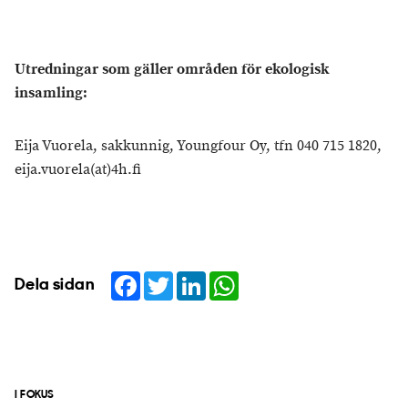
Utredningar som gäller områden för ekologisk
insamling:
Eija Vuorela, sakkunnig, Youngfour Oy, tfn 040 715 1820,
eija.vuorela(at)4h.fi
Facebook
Twitter
LinkedIn
WhatsApp
Dela sidan
I FOKUS