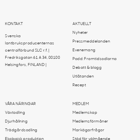
KONTAKT
AKTUELLT
Nyheter
Svenska
Pressmeddelanden
lantbruksproducenternas
Evenemang
centralförbund SLC r.f. |
Fredriksgatan 61 A 34, 00100
Podd: Framtidsodlarna
Helsingfors, FINLAND |
Debatt & blogg
Utlåtanden
Recept
VÅRA NÄRINGAR
MEDLEM
Växtodling
Medlemskap
Djurhållning
Medlemsförmåner
Trädgårdsodling
Markägarfrågor
Ekologisk produktion
Stöd för välmående