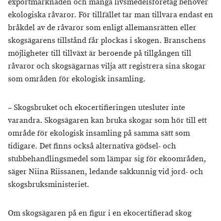
exportmarknaden och många livsmedelsföretag behöver
ekologiska råvaror. För tillfället tar man tillvara endast en
bråkdel av de råvaror som enligt allemansrätten eller
skogsägarens tillstånd får plockas i skogen. Branschens
möjligheter till tillväxt är beroende på tillgången till
råvaror och skogsägarnas vilja att registrera sina skogar
som områden för ekologisk insamling.
– Skogsbruket och ekocertifieringen utesluter inte
varandra. Skogsägaren kan bruka skogar som hör till ett
område för ekologisk insamling på samma sätt som
tidigare. Det finns också alternativa gödsel- och
stubbehandlingsmedel som lämpar sig för ekoområden,
säger Niina Riissanen, ledande sakkunnig vid jord- och
skogsbruksministeriet.
Om skogsägaren på en figur i en ekocertifierad skog