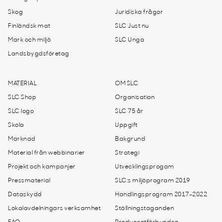
Skog
Juridiska frågor
Finländsk mat
SLC Just nu
Mark och miljö
SLC Unga
Landsbygdsföretag
MATERIAL
OM SLC
SLC Shop
Organisation
SLC logo
SLC 75 år
Skola
Uppgift
Marknad
Bakgrund
Material från webbinarier
Strategi
Projekt och kampanjer
Utvecklingsprogam
Pressmaterial
SLC:s miljöprogram 2019
Dataskydd
Handlingsprogram 2017-2022
Lokalavdelningars verksamhet
Ställningstaganden