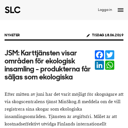
Logga in
NYHETER
TISDAG 18.06.2019
Facebook
Twitter
JSM: Karttjänsten visar
områden för ekologisk
LinkedIn
Whats
insamling - produkterna får
säljas som ekologiska
Efter mitten av juni har det varit möjligt för skogsägare att
via skogscentralens tjänst MinSkog.fi meddela om de vill
registrera sina skogar som ekologiska
insamlingsområden. Tjänsten är avgiftsfri. Målet är att
kostnadseffektivt utvidga Finlands internationellt