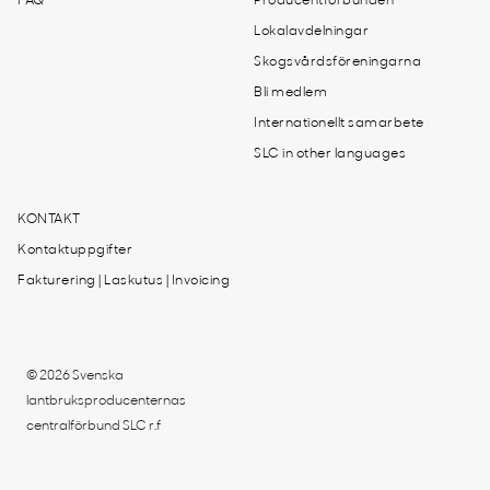
FAQ
Producentförbunden
Lokalavdelningar
Skogsvårdsföreningarna
Bli medlem
Internationellt samarbete
SLC in other languages
KONTAKT
Kontaktuppgifter
Fakturering | Laskutus | Invoicing
© 2026 Svenska
lantbruksproducenternas
centralförbund SLC r.f