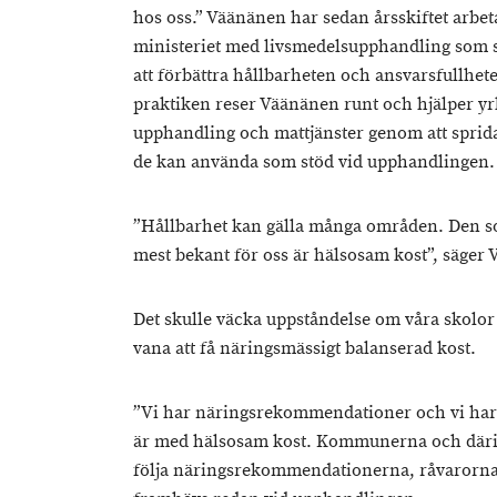
hos oss.” Väänänen har sedan årsskiftet arbe
ministeriet med livsmedelsupphandling som 
att förbättra hållbarheten och ansvarsfullhet
praktiken reser Väänänen runt och hjälper 
upphandling och mattjänster genom att sprid
de kan använda som stöd vid upphandlingen.
”Hållbarhet kan gälla många områden. Den s
mest bekant för oss är hälsosam kost”, säger
Det skulle väcka uppståndelse om våra skolor
vana att få näringsmässigt balanserad kost.
”Vi har näringsrekommendationer och vi har r
är med hälsosam kost. Kommunerna och därig
följa näringsrekommendationerna, råvarornas