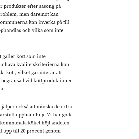
er produkter efter säsong på
t problem, men däremot kan
Kommunerna kan inverka på till
phandlas och vilka som inte
t gäller kött som inte
amhäva kvalitetskriterierna kan
t kött, vilket garanterar att
t begränsad vid köttproduktionen
la.
hjälper också att minska de extra
varsfull upphandling. Vi har goda
t kommunala köket höjt andelen
 upp till 20 procent genom