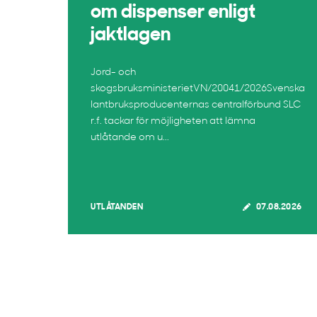
om dispenser enligt
jaktlagen
Jord- och
skogsbruksministerietVN/20041/2026Svenska
lantbruksproducenternas centralförbund SLC
r.f. tackar för möjligheten att lämna
utlåtande om u...
UTLÅTANDEN
07.08.2026