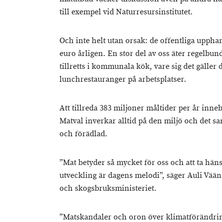
till exempel vid Naturresursinstitutet.
Och inte helt utan orsak: de offentliga uppha
euro årligen. En stor del av oss äter regelbu
tillretts i kommunala kök, vare sig det gäller
lunchrestauranger på arbetsplatser.
Att tillreda 383 miljoner måltider per år inne
Matval inverkar alltid på den miljö och det 
och förädlad.
”Mat betyder så mycket för oss och att ta häns
utveckling är dagens melodi”, säger Auli Vään
och skogsbruksministeriet.
”Matskandaler och oron över klimatförändrin