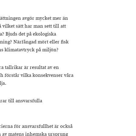
sättningen avgör mycket mer än
ilket sätt har man sett till att
a? Bjuds det på ekologiska
ning? Närfångad mört eller fisk
ns klimatavtryck på miljön?
a tallrikar är resultat av en
 och förstår vilka konsekvenser våra
lja.
ar till ansvarsfulla
rierna för ansvarsfullhet är också
en av matens inhemska ursprung