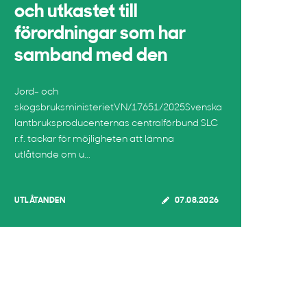
och utkastet till
förordningar som har
samband med den
Jord- och
skogsbruksministerietVN/17651/2025Svenska
lantbruksproducenternas centralförbund SLC
r.f. tackar för möjligheten att lämna
utlåtande om u...
UTLÅTANDEN
07.08.2026