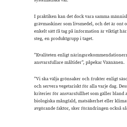
systematiska val.
I praktiken kan det dock vara samma männis
grävmaskiner som livsmedel, och det är ont om
enkelt sätt få tag på information är viktigt h
steg, en produktgrupp i taget.
”Kvaliteten enligt näringsrekommendationern
ansvarsfullare måltider”, påpekar Väänänen.
”Vi ska välja grönsaker och frukter enligt sä
och servera vegetariskt för alla varje dag. D
kriterier för ansvarsfullhet som gäller bland
biologiska mångfald, matsäkerhet eller klimat
avgörande faktor, sker förändringen också s