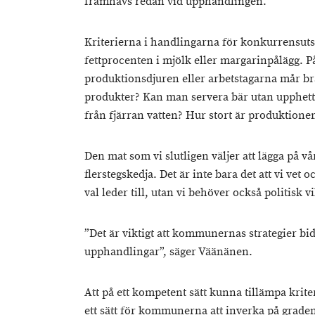
framhävs redan vid upphandlingen.
Kriterierna i handlingarna för konkurrensut
fettprocenten i mjölk eller margarinpålägg. På v
produktionsdjuren eller arbetstagarna mår br
produkter? Kan man servera bär utan upphett
från fjärran vatten? Hur stort är produktione
Den mat som vi slutligen väljer att lägga på vår
flerstegskedja. Det är inte bara det att vi vet
val leder till, utan vi behöver också politisk vi
”Det är viktigt att kommunernas strategier bidr
upphandlingar”, säger Väänänen.
Att på ett kompetent sätt kunna tillämpa krite
ett sätt för kommunerna att inverka på grad