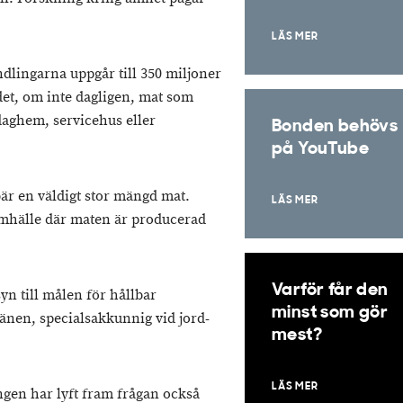
LÄS MER
ndlingarna uppgår till 350 miljoner
ndet, om inte dagligen, mat som
 daghem, servicehus eller
Bonden behövs
på YouTube
bär en väldigt stor mängd mat.
LÄS MER
samhälle där maten är producerad
Varför får den
yn till målen för hållbar
minst som gör
änen, specialsakkunnig vid jord-
mest?
LÄS MER
gen har lyft fram frågan också