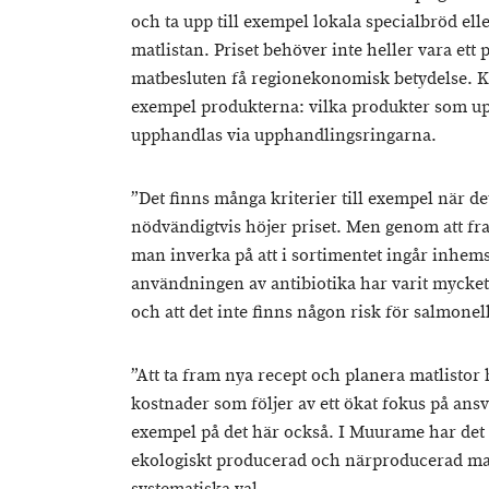
och ta upp till exempel lokala specialbröd ell
matlistan. Priset behöver inte heller vara et
matbesluten få regionekonomisk betydelse. 
exempel produkterna: vilka produkter som up
upphandlas via upphandlingsringarna.
”Det finns många kriterier till exempel när de
nödvändigtvis höjer priset. Men genom att fr
man inverka på att i sortimentet ingår inhemsk
användningen av antibiotika har varit mycke
och att det inte finns någon risk för salmonel
”Att ta fram nya recept och planera matlistor 
kostnader som följer av ett ökat fokus på ans
exempel på det här också. I Muurame har de
ekologiskt producerad och närproducerad mat