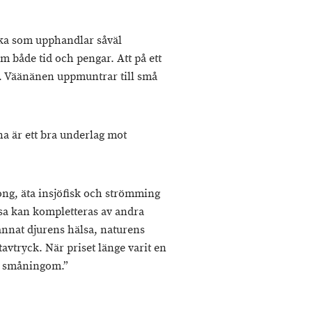
ka som upphandlar såväl
 både tid och pengar. Att på ett
är. Väänänen uppmuntrar till små
a är ett bra underlag mot
song, äta insjöfisk och strömming
essa kan kompletteras av andra
 annat djurens hälsa, naturens
avtryck. När priset länge varit en
å småningom.”