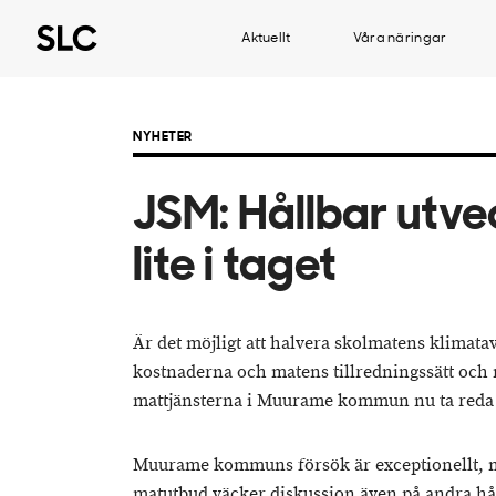
Aktuellt
Våra näringar
NYHETER
JSM: Hållbar utve
lite i taget
Är det möjligt att halvera skolmatens klimata
kostnaderna och matens tillredningssätt och 
mattjänsterna i Muurame kommun nu ta reda
Muurame kommuns försök är exceptionellt, m
matutbud väcker diskussion även på andra hå