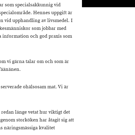
tar som specialsakkunnig vid
specialområde. Hennes uppgift är
en vid upphandling av livsmedel. I
yrkesmänniskor som jobbar med
a information och god praxis som
om vi gärna talar om och som är
 Väänänen.
 serverade ohälsosam mat. Vi är
edan länge vetat hur viktigt det
enom storköken har åtagit sig att
 näringsmässiga kvalitet