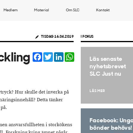
Medlem
Material
Om SLC
Kontakt
TISDAG 16.04.2019
I FOKUS
Facebook
Twitter
LinkedIn
WhatsApp
ckling
Läs senaste
nyhetsbrevet
SLC Just nu
vtryck? Hur skulle det inverka på
LÄS MER
näringsinnehåll? Detta tänker
 på.
Facebook: Ung
en ansvarsfullheten i storkökens
bönder behövs!
ll. Forskning kring ämnet pågår