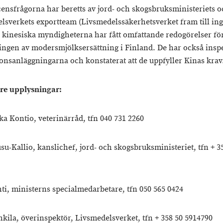
censfrågorna har beretts av jord- och skogsbruksministeriets 
lsverkets exportteam (Livsmedelssäkerhetsverket fram till in
e kinesiska myndigheterna har fått omfattande redogörelser fö
ningen av modersmjölksersättning i Finland. De har också insp
onsanläggningarna och konstaterat att de uppfyller Kinas krav
are upplysningar:
ka Kontio, veterinärråd, tfn 040 731 2260
su-Kallio, kanslichef, jord- och skogsbruksministeriet, tfn + 3
hti, ministerns specialmedarbetare, tfn 050 565 0424
ahkila, överinspektör, Livsmedelsverket, tfn + 358 50 5914790