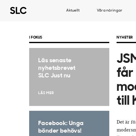
Aktuellt
Våra näringar
I FOKUS
NYHETER
JSM
Läs senaste
nyhetsbrevet
får
SLC Just nu
mod
LÄS MER
till
Det är fö
Facebook: Unga
modersmj
bönder behövs!