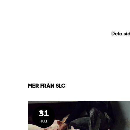
Dela si
MER FRÅN SLC
31
JULI