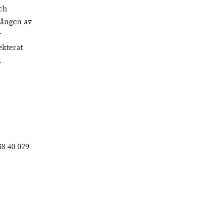
och
gången av
r
ekterat
.
58 40 029