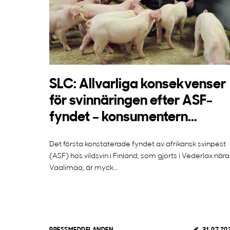
SLC: Allvarliga konsekvenser
för svinnäringen efter ASF-
fyndet – konsumentern...
Det första konstaterade fyndet av afrikansk svinpest
(ASF) hos vildsvin i Finland, som gjorts i Vederlax nära
Vaalimaa, är myck...
PRESSMEDDELANDEN
31.07.20