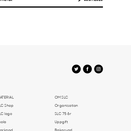
ATERIAL
OM SLC
LC Shop
Organisation
LC logo
SLC 75 år
kola
Uppgift
arknad
Bakgrund