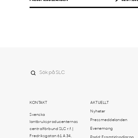
KONTAKT
AKTUELLT
Nyheter
Svenska
Pressmeddelanden
lantbruksproducenternas
Evenemang
centralförbund SLC r.f. |
Fredriksgatan 61 A 34,
Podd: Framtidsodlarna