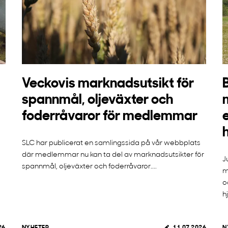
Veckovis marknadsutsikt för
spannmål, oljeväxter och
foderråvaror för medlemmar
SLC har publicerat en samlingssida på vår webbplats
där medlemmar nu kan ta del av marknadsutsikter för
J
spannmål, oljeväxter och foderråvaror....
m
o
h
26
NYHETER
11.07.2026
N