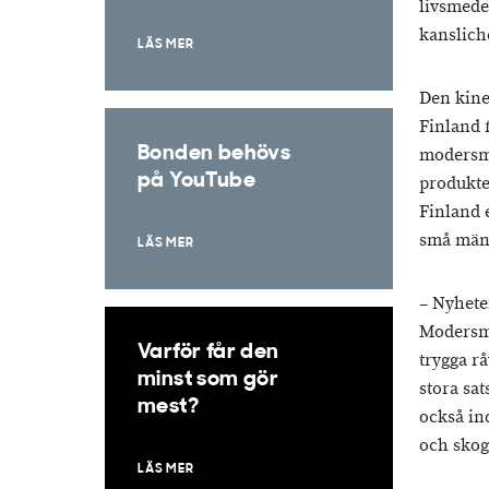
livsmede
kanslich
LÄS MER
Den kine
Finland f
Bonden behövs
modersmj
på YouTube
produkter
Finland 
små mäng
LÄS MER
– Nyheten
Modersmj
Varför får den
trygga rå
minst som gör
stora sat
mest?
också ind
och skog
LÄS MER