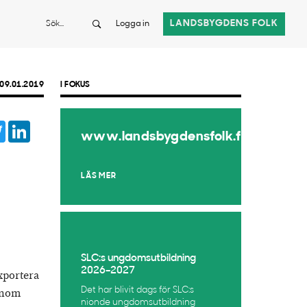
Sök
LANDSBYGDENS FOLK
Logga in
09.01.2019
I FOKUS
ebook
Twitter
LinkedIn
www.landsbygdensfolk.fi
tsApp
LÄS MER
SLC:s ungdomsutbildning
2026–2027
exportera
Det har blivit dags för SLC:s
 inom
nionde ungdomsutbildning