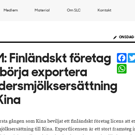
Medlem
Material
Om SLC
Kontakt
ONSDAG 
Fac
: Finländskt företag
Wha
 börja exportera
ersmjölksersättning
 Kina
rsta gången som Kina beviljat ett finländskt företag licens att 
ölksersättning till Kina. Exportlicensen är ett stort framsteg