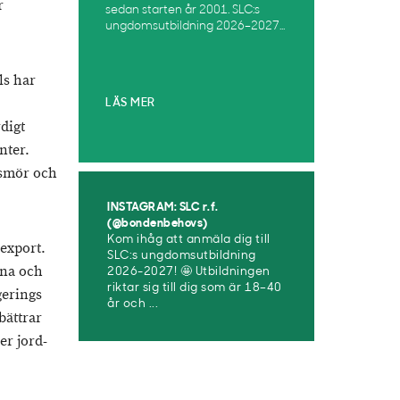
r
sedan starten år 2001. SLC:s
ungdomsutbildning 2026–2027...
ls har
LÄS MER
digt
nter.
 smör och
INSTAGRAM: SLC r.f.
(@bondenbehovs)
Kom ihåg att anmäla dig till
sexport.
SLC:s ungdomsutbildning
ena och
2026-2027! 🤩 Utbildningen
riktar sig till dig som är 18–40
gerings
år och ...
bättrar
er jord-