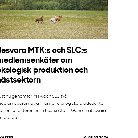
Besvara MTK:s och SLC:s
medlemsenkäter om
ekologisk produktion och
hästsektorn
ust nu genomför MTK och SLC två
edlemsbarometrar – en för ekologiska producenter
ch en för aktörer inom hästsektorn. Genom att svara
jälper du ...
YHETER
08.07.2026