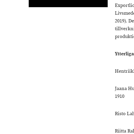
Exportli
Livsmede
2019). D
tillverk
produkti
Ytterlig
Hentriik
Jaana Hu
1910
Risto La
Riitta R