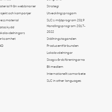
aterial från webbinarier
Strategi
rojekt och kampanjer
Utvecklingsprogam
ressmaterial
SLC:s miljöprogram 2019
Handlingsprogram 2017-
ataskydd
2022
okalavdelningars
erksamhet
Ställningstaganden
AQ
Producentförbunden
Lokalavdelningar
Skogsvårdsföreningarna
Bli medlem
Internationellt samarbete
SLC in other languages