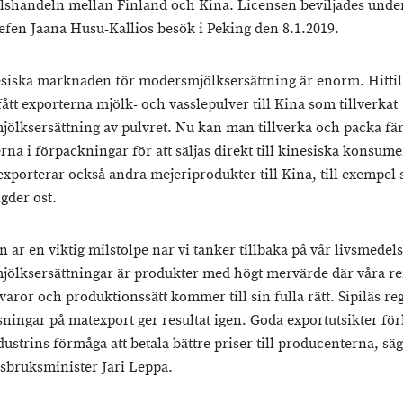
lshandeln mellan Finland och Kina. Licensen beviljades unde
efen Jaana Husu-Kallios besök i Peking den 8.1.2019.
siska marknaden för modersmjölksersättning är enorm. Hittil
ått exporterna mjölk- och vasslepulver till Kina som tillverkat
ölksersättning av pulvret. Nu kan man tillverka och packa fär
na i förpackningar för att säljas direkt till kinesiska konsume
exporterar också andra mejeriprodukter till Kina, till exempel
der ost.
 är en viktig milstolpe när vi tänker tillbaka på vår livsmedel
ölksersättningar är produkter med högt mervärde där våra r
varor och produktionssätt kommer till sin fulla rätt. Sipiläs re
sningar på matexport ger resultat igen. Goda exportutsikter för
ustrins förmåga att betala bättre priser till producenterna, säg
sbruksminister Jari Leppä.