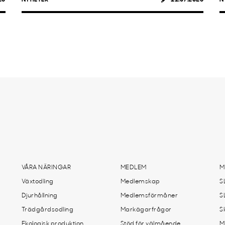
VÅRA NÄRINGAR
MEDLEM
M
Växtodling
Medlemskap
S
Djurhållning
Medlemsförmåner
S
Trädgårdsodling
Markägarfrågor
S
Ekologisk produktion
Stöd för välmående
M