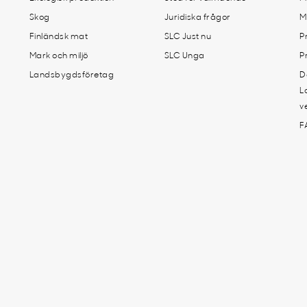
Skog
Juridiska frågor
M
Finländsk mat
SLC Just nu
P
Mark och miljö
SLC Unga
P
Landsbygdsföretag
D
L
v
F