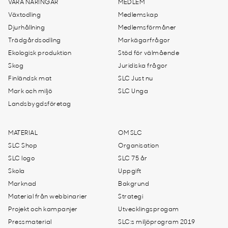
VÅRA NÄRINGAR
MEDLEM
Växtodling
Medlemskap
Djurhållning
Medlemsförmåner
Trädgårdsodling
Markägarfrågor
Ekologisk produktion
Stöd för välmående
Skog
Juridiska frågor
Finländsk mat
SLC Just nu
Mark och miljö
SLC Unga
Landsbygdsföretag
MATERIAL
OM SLC
SLC Shop
Organisation
SLC logo
SLC 75 år
Skola
Uppgift
Marknad
Bakgrund
Material från webbinarier
Strategi
Projekt och kampanjer
Utvecklingsprogam
Pressmaterial
SLC:s miljöprogram 2019