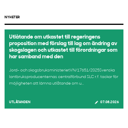
NYHETER
Utlåtande om utkastet till regeringens
proposition med förslag till lag om ändring av
skogslagen och utkastet till förordningar som
har samband med den
Jord- och skogsbruksministerietVN/17651/2025Svenska
lantbruksproducenternas centralförbund SLC r.f. tackar för
möjligheten att lämna utlåtande om u...
UTLÅTANDEN
07.08.2026