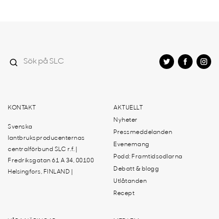
KONTAKT
AKTUELLT
Nyheter
Svenska
Pressmeddelanden
lantbruksproducenternas
Evenemang
centralförbund SLC r.f. |
Podd: Framtidsodlarna
Fredriksgatan 61 A 34, 00100
Debatt & blogg
Helsingfors, FINLAND |
Utlåtanden
Recept