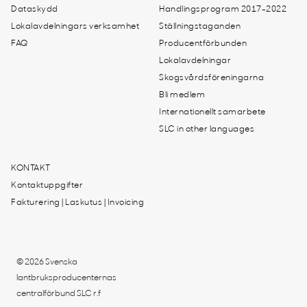
Dataskydd
Handlingsprogram 2017-2022
Lokalavdelningars verksamhet
Ställningstaganden
FAQ
Producentförbunden
Lokalavdelningar
Skogsvårdsföreningarna
Bli medlem
Internationellt samarbete
SLC in other languages
KONTAKT
Kontaktuppgifter
Fakturering | Laskutus | Invoicing
© 2026 Svenska
lantbruksproducenternas
centralförbund SLC r.f