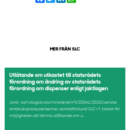
MER FRÅN SLC
Utlåtande om utkastet till statsrådets
förordning om ändring av statsrådets
förordning om dispenser enligt jaktlagen
Jord- och skogsbruksministerietVN/20041/2026Svenska
lantbruksproducenternas centralförbund SLC r.f. tackar för
möjligheten att lämna utlåtande om u...