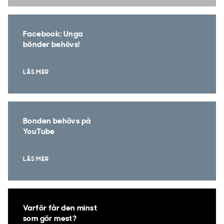
Facebook: Unga
bönder behövs!
LÄS MER
Bonden behövs på
YouTube
LÄS MER
Varför får den minst
som gör mest?