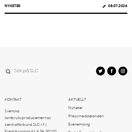
NYHETER
08.07.2026
KONTAKT
AKTUELLT
Nyheter
Svenska
Pressmeddelanden
lantbruksproducenternas
Evenemang
centralförbund SLC r.f. |
Fredriksgatan 61 A 34, 00100