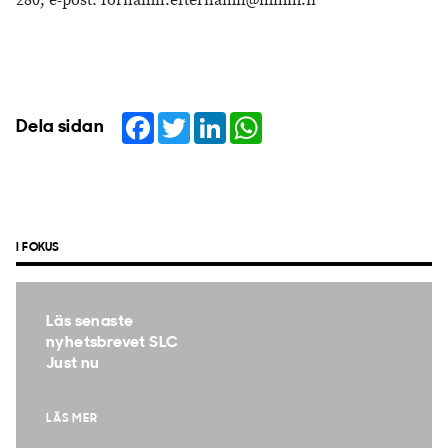
280, e-post: fornamn.efternamn@mmm.fi
Facebook
Twitter
LinkedIn
WhatsApp
Dela sidan
I FOKUS
Läs senaste
nyhetsbrevet SLC
Just nu
LÄS MER