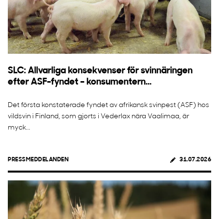
SLC: Allvarliga konsekvenser för svinnäringen
efter ASF-fyndet – konsumentern...
Det första konstaterade fyndet av afrikansk svinpest (ASF) hos
vildsvin i Finland, som gjorts i Vederlax nära Vaalimaa, är
myck...
PRESSMEDDELANDEN
31.07.2026