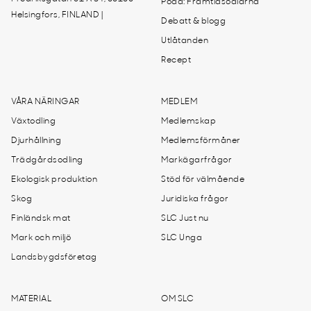
Podd: Framtidsodlarna
Helsingfors, FINLAND |
Debatt & blogg
Utlåtanden
Recept
VÅRA NÄRINGAR
MEDLEM
Växtodling
Medlemskap
Djurhållning
Medlemsförmåner
Trädgårdsodling
Markägarfrågor
Ekologisk produktion
Stöd för välmående
Skog
Juridiska frågor
Finländsk mat
SLC Just nu
Mark och miljö
SLC Unga
Landsbygdsföretag
MATERIAL
OM SLC