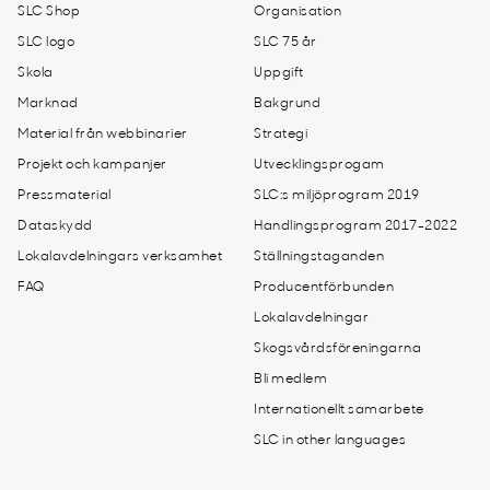
SLC Shop
Organisation
SLC logo
SLC 75 år
Skola
Uppgift
Marknad
Bakgrund
Material från webbinarier
Strategi
Projekt och kampanjer
Utvecklingsprogam
Pressmaterial
SLC:s miljöprogram 2019
Dataskydd
Handlingsprogram 2017-2022
Lokalavdelningars verksamhet
Ställningstaganden
FAQ
Producentförbunden
Lokalavdelningar
Skogsvårdsföreningarna
Bli medlem
Internationellt samarbete
SLC in other languages