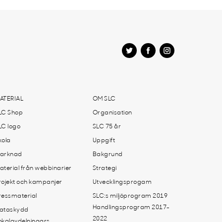
ATERIAL
OM SLC
LC Shop
Organisation
LC logo
SLC 75 år
kola
Uppgift
arknad
Bakgrund
aterial från webbinarier
Strategi
rojekt och kampanjer
Utvecklingsprogam
ressmaterial
SLC:s miljöprogram 2019
Handlingsprogram 2017-
ataskydd
2022
okalavdelningars