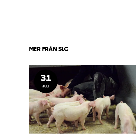
MER FRÅN SLC
31
JULI