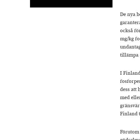
De nya b
garanter
också fö
mg/kg fo
undantag
tillämpa
I Finlan
fosforpen
dess att
med elle
gränsvär
Finland 
Förutom 