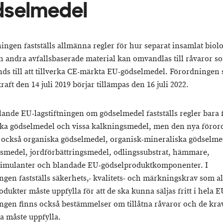
dselmedel
ingen fastställs allmänna regler för hur separat insamlat biolo
ch andra avfallsbaserade material kan omvandlas till råvaror so
nds till att tillverka CE-märkta EU-gödselmedel. Förordningen
kraft den 14 juli 2019 börjar tillämpas den 16 juli 2022.
llande EU-lagstiftningen om gödselmedel fastställs regler bara 
ka gödselmedel och vissa kalkningsmedel, men den nya föro
 också organiska gödselmedel, organisk-mineraliska gödselme
smedel, jordförbättringsmedel, odlingssubstrat, hämmare,
timulanter och blandade EU-gödselproduktkomponenter. I
ngen fastställs säkerhets,- kvalitets- och märkningskrav som al
dukter måste uppfylla för att de ska kunna säljas fritt i hela E
ngen finns också bestämmelser om tillåtna råvaror och de kr
a måste uppfylla.