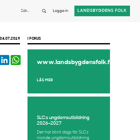
Sök
LANDSBYGDENS FOLK
Logga in
04.07.2019
I FOKUS
book
Twitter
LinkedIn
WhatsApp
www.landsbygdensfolk.fi
LÄS MER
SLC:s ungdomsutbildning
2026–2027
Det har blivit dags för SLC:s
nionde ungdomsutbildning