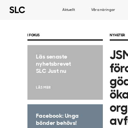
Aktuellt
Våra näringar
I FOKUS
NYHETER
JSM
Läs senaste
nyhetsbrevet
för
SLC Just nu
göd
LÄS MER
öka
org
Facebook: Unga
avf
bönder behövs!