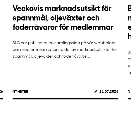
Veckovis marknadsutsikt för
spannmål, oljeväxter och
foderråvaror för medlemmar
SLC har publicerat en samlingssida på vår webbplats
där medlemmar nu kan ta del av marknadsutsikter för
J
spannmål, oljeväxter och foderråvaror....
m
o
h
26
NYHETER
11.07.2026
N