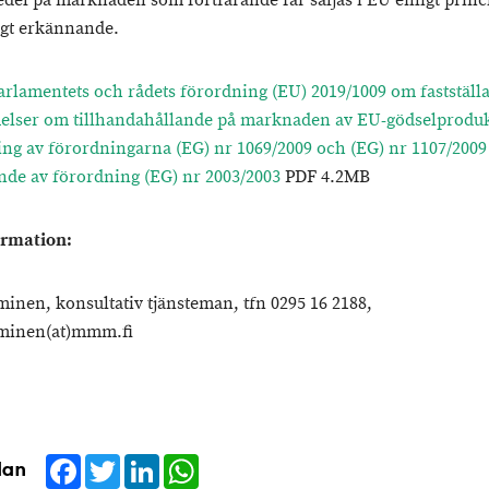
del på marknaden som fortfarande får säljas i EU enligt prin
gt erkännande.
rlamentets och rådets förordning (EU) 2019/1009 om fastställ
lser om tillhandahållande på marknaden av EU-gödselproduk
ng av förordningarna (EG) nr 1069/2009 och (EG) nr 1107/200
de av förordning (EG) nr 2003/2003
PDF 4.2MB
ormation:
minen, konsultativ tjänsteman, tfn 0295 16 2188,
lminen(at)mmm.fi
Facebook
Twitter
LinkedIn
WhatsApp
dan