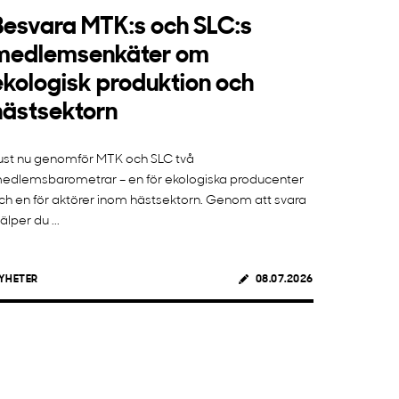
Besvara MTK:s och SLC:s
medlemsenkäter om
ekologisk produktion och
hästsektorn
ust nu genomför MTK och SLC två
edlemsbarometrar – en för ekologiska producenter
ch en för aktörer inom hästsektorn. Genom att svara
jälper du ...
YHETER
08.07.2026