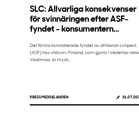
SLC: Allvarliga konsekvenser
för svinnäringen efter ASF-
fyndet – konsumentern...
Det första konstaterade fyndet av afrikansk svinpest
(ASF) hos vildsvin i Finland, som gjorts i Vederlax nära
Vaalimaa, är myck...
PRESSMEDDELANDEN
31.07.20