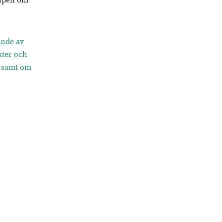
cipen om
ande av
ter och
9 samt om