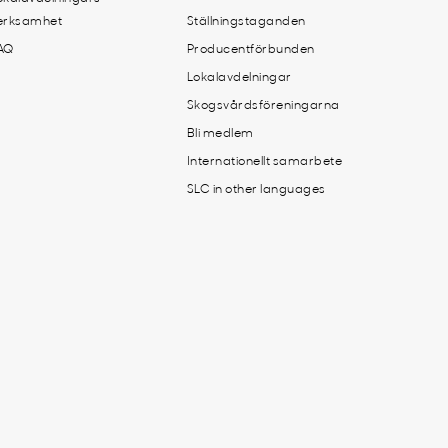
erksamhet
Ställningstaganden
AQ
Producentförbunden
Lokalavdelningar
Skogsvårdsföreningarna
Bli medlem
Internationellt samarbete
SLC in other languages