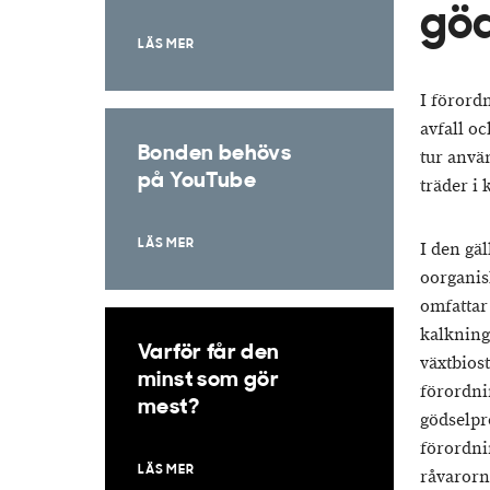
gö
LÄS MER
I förordn
avfall o
Bonden behövs
tur anvä
på YouTube
träder i 
LÄS MER
I den gä
oorganis
omfattar
kalkning
Varför får den
växtbios
minst som gör
förordni
mest?
gödselpro
förordni
LÄS MER
råvarorn