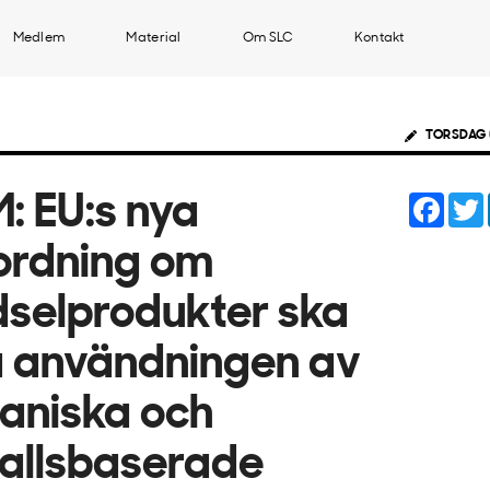
Medlem
Material
Om SLC
Kontakt
TORSDAG 
Face
: EU:s nya
ordning om
selprodukter ska
 användningen av
aniska och
allsbaserade