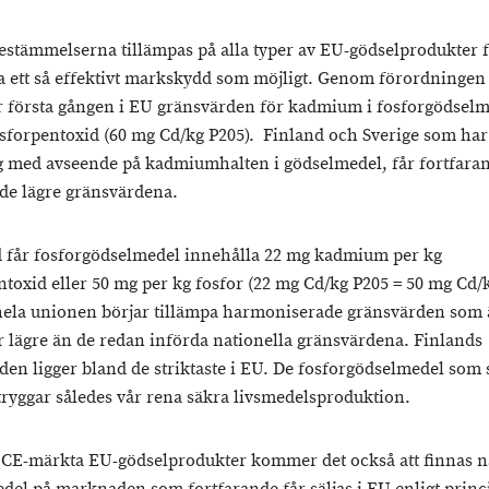
estämmelserna tillämpas på alla typer av EU-gödselprodukter f
a ett så effektivt markskydd som möjligt. Genom förordningen
r första gången i EU gränsvärden för kadmium i fosforgödselm
sforpentoxid (60 mg Cd/kg P205). Finland och Sverige som har 
 med avseende på kadmiumhalten i gödselmedel, får fortfara
 de lägre gränsvärdena.
d får fosforgödselmedel innehålla 22 mg kadmium per kg
toxid eller 50 mg per kg fosfor (22 mg Cd/kg P205 = 50 mg Cd/kg
 hela unionen börjar tillämpa harmoniserade gränsvärden som ä
r lägre än de redan införda nationella gränsvärdena. Finlands
den ligger bland de striktaste i EU. De fosforgödselmedel som s
tryggar således vår rena säkra livsmedelsproduktion.
CE-märkta EU-gödselprodukter kommer det också att finnas n