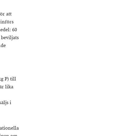
ör att
 införs
edel: 60
beviljats
nde
 P) till
r lika
äljs i
ationella