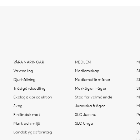
VÅRA NÄRINGAR
MEDLEM
M
Växtodling
Medlemskap
S
Djurhållning
Medlemsförmåner
S
Trädgårdsodling
Markägarfrågor
S
Ekologisk produktion
Stöd för välmående
M
Skog
Juridiska frågor
M
Finländsk mat
SLC Just nu
P
Mark och miljö
SLC Unga
P
Landsbygdsföretag
D
L