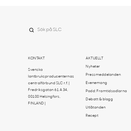
KONTAKT
AKTUELLT
Nyheter
Svenska
Pressmeddelanden
lantbruksproducenternas
Evenemang
centralförbund SLC r.f. |
Fredriksgatan 61 A 34,
Podd: Framtidsodlarna
00100 Helsingfors,
Debatt & blogg
FINLAND |
Utlåtanden
Recept