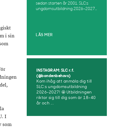
sedan starten år 2001. SLC:s
ungdomsutbildning 2026–2027...
giskt
m i sin
LÄS MER
 som
för
INSTAGRAM: SLC r.f.
rdningen
(@bondenbehovs)
Kom ihåg att anmäla dig till
del,
SLC:s ungdomsutbildning
2026-2027! 🤩 Utbildningen
riktar sig till dig som är 18–40
år och ...
la
U. I
av som