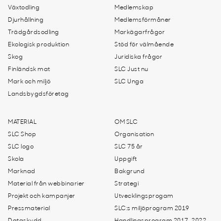
Växtodling
Medlemskap
Djurhållning
Medlemsförmåner
Trädgårdsodling
Markägarfrågor
Ekologisk produktion
Stöd för välmående
Skog
Juridiska frågor
Finländsk mat
SLC Just nu
Mark och miljö
SLC Unga
Landsbygdsföretag
MATERIAL
OM SLC
SLC Shop
Organisation
SLC logo
SLC 75 år
Skola
Uppgift
Marknad
Bakgrund
Material från webbinarier
Strategi
Projekt och kampanjer
Utvecklingsprogam
Pressmaterial
SLC:s miljöprogram 2019