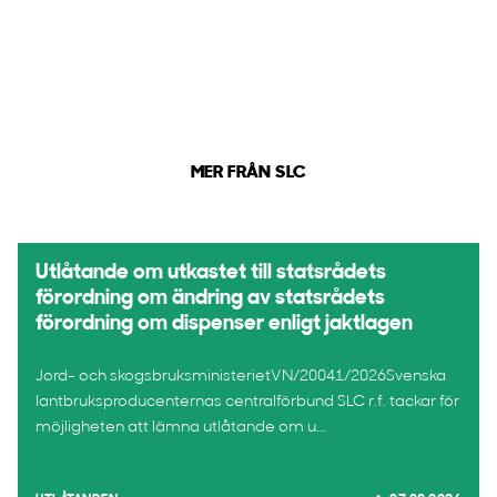
MER FRÅN SLC
Utlåtande om utkastet till statsrådets
förordning om ändring av statsrådets
förordning om dispenser enligt jaktlagen
Jord- och skogsbruksministerietVN/20041/2026Svenska
lantbruksproducenternas centralförbund SLC r.f. tackar för
möjligheten att lämna utlåtande om u...