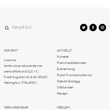
KONTAKT
AKTUELLT
Nyheter
Svenska
Pressmeddelanden
lantbruksproducenternas
Evenemang
centralförbund SLC r.f. |
Podd: Framtidsodlarna
Fredriksgatan 61 A 34, 00100
Debatt & blogg
Helsingfors, FINLAND |
Utlåtanden
Recept
VÅRA NÄRINGAR
MEDLEM