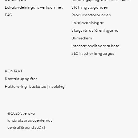
Dataskydd
Handlingsprogram 2017-2022
Lokalavdelningars verksamhet
Ställningstaganden
FAQ
Producentförbunden
Lokalavdelningar
Skogsvårdsföreningarna
Bli medlem
Internationellt samarbete
SLC in other languages
KONTAKT
Kontaktuppgifter
Fakturering | Laskutus | Invoicing
© 2026 Svenska
lantbruksproducenternas
centralförbund SLC r.f