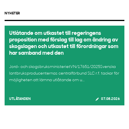
NYHETER
Utlåtande om utkastet till regeringens
proposition med förslag till lag om ändring av
skogslagen och utkastet till förordningar som
har samband med den
Jord- och skogsbruksministerietVN/17651/2025Svenska
lantbruksproducenternas centralförbund SLC r.f. tackar för
möjligheten att lämna utlåtande om u...
UTLÅTANDEN
07.08.2026