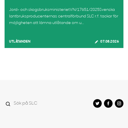
Jord- och skogsbruksministerietVN/17651/2025Svenska
lantbruksproducenternas centralförbund SLC r.f. tackar för
möjligheten att lämna utlåtande om u...
UTLÅTANDEN
07.08.2026