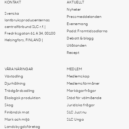
KONTAKT
AKTUELLT
Nyheter
Svenska
Pressmeddelanden
lantbruksproducenternas
Evenemang
centralförbund SLC r.f. |
Podd: Framtidsodlarna
Fredriksgatan 61 A 34, 00100
Debatt & blogg
Helsingfors, FINLAND |
Utlåtanden
Recept
VÅRA NÄRINGAR
MEDLEM
Växtodling
Medlemskap
Djurhållning
Medlemsförmåner
Trädgårdsodling
Markägarfrågor
Ekologisk produktion
Stöd för välmående
Skog
Juridiska frågor
Finländsk mat
SLC Just nu
Mark och miljö
SLC Unga
Landsbygdsföretag