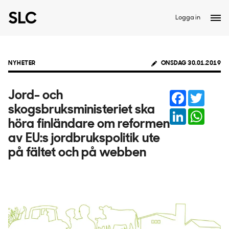
Logga in
NYHETER
ONSDAG 30.01.2019
Facebook
Twitter
Jord- och
skogsbruksministeriet ska
LinkedIn
Whats
höra finländare om reformen
av EU:s jordbrukspolitik ute
på fältet och på webben