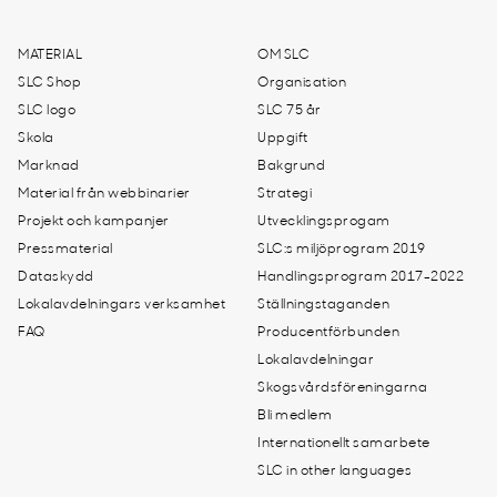
MATERIAL
OM SLC
SLC Shop
Organisation
SLC logo
SLC 75 år
Skola
Uppgift
Marknad
Bakgrund
Material från webbinarier
Strategi
Projekt och kampanjer
Utvecklingsprogam
Pressmaterial
SLC:s miljöprogram 2019
Dataskydd
Handlingsprogram 2017-2022
Lokalavdelningars verksamhet
Ställningstaganden
FAQ
Producentförbunden
Lokalavdelningar
Skogsvårdsföreningarna
Bli medlem
Internationellt samarbete
SLC in other languages