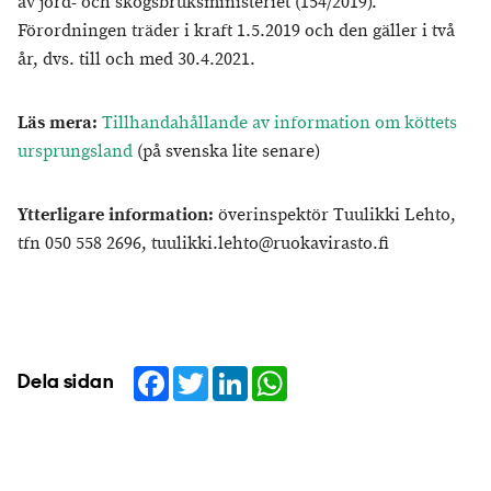
av jord- och skogsbruksministeriet (154/2019).
Förordningen träder i kraft 1.5.2019 och den gäller i två
år, dvs. till och med 30.4.2021.
Läs mera:
Tillhandahållande av information om köttets
ursprungsland
(på svenska lite senare)
Ytterligare information:
överinspektör Tuulikki Lehto,
tfn 050 558 2696, tuulikki.lehto@ruokavirasto.fi
Facebook
Twitter
LinkedIn
WhatsApp
Dela sidan