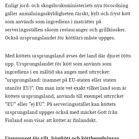
Enligt jord- och skogsbruksministeriets nya förordning
gäller anmälningsskyldigheten färskt, kylt och fryst kött
som används som ingrediens i maträtter på
serveringsställen såsom restauranger och grillkiosker.
Också ursprungslandet för köttfärs måste uppges.
Med köttets ursprungsland avses det land där djuret fötts
upp. Ursprungslandet för kött som använts som
ingrediens i en måltid ska anges med uttrycket:
”ursprungsland: (namnet på EU-staten eller staten
utanför EU)”. Om man inte vet exakt vilket land som är
köttets ursprungsland, används till exempel uttrycket
”EU” eller ”ej EU”. På serveringsstället kan köttets
ursprungsland uppges också med märket Gott från
Finland som visar att köttet är finländskt.
Ursprunget för vilt, hästkött och köttberedningar