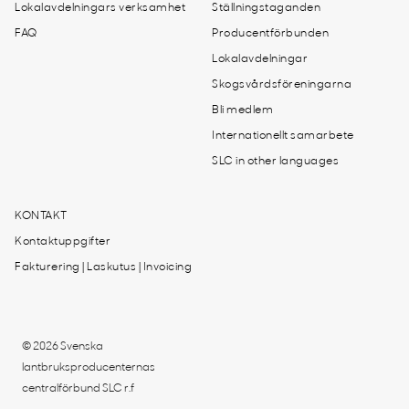
Lokalavdelningars verksamhet
Ställningstaganden
FAQ
Producentförbunden
Lokalavdelningar
Skogsvårdsföreningarna
Bli medlem
Internationellt samarbete
SLC in other languages
KONTAKT
Kontaktuppgifter
Fakturering | Laskutus | Invoicing
© 2026 Svenska
lantbruksproducenternas
centralförbund SLC r.f