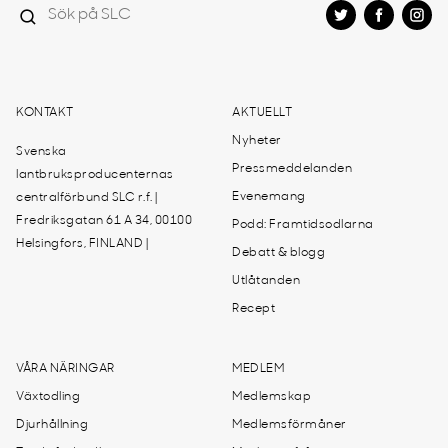
KONTAKT
AKTUELLT
Nyheter
Svenska
Pressmeddelanden
lantbruksproducenternas
Evenemang
centralförbund SLC r.f. |
Fredriksgatan 61 A 34, 00100
Podd: Framtidsodlarna
Helsingfors, FINLAND |
Debatt & blogg
Utlåtanden
Recept
VÅRA NÄRINGAR
MEDLEM
Växtodling
Medlemskap
Djurhållning
Medlemsförmåner