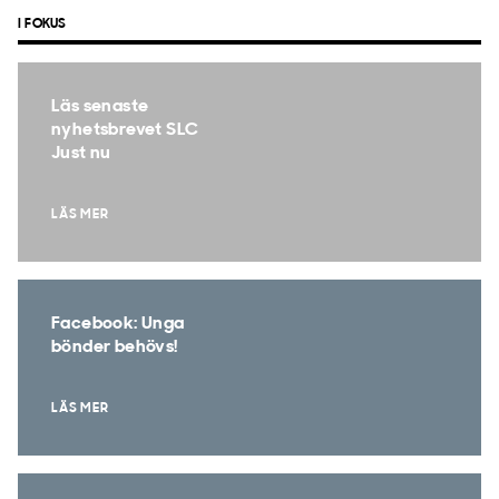
I FOKUS
Läs senaste
nyhetsbrevet SLC
Just nu
LÄS MER
Facebook: Unga
bönder behövs!
LÄS MER