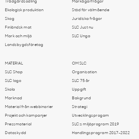
Trädgårdsodling
Markägarfrågor
Ekologisk produktion
Stöd för välmående
Skog
Juridiska frågor
Finländsk mat
SLC Just nu
Mark och miljö
SLC Unga
Landsbygdsföretag
MATERIAL
OM SLC
SLC Shop
Organisation
SLC logo
SLC 75 år
Skola
Uppgift
Marknad
Bakgrund
Material från webbinarier
Strategi
Projekt och kampanjer
Utvecklingsprogam
Pressmaterial
SLC:s miljöprogram 2019
Dataskydd
Handlingsprogram 2017-2022