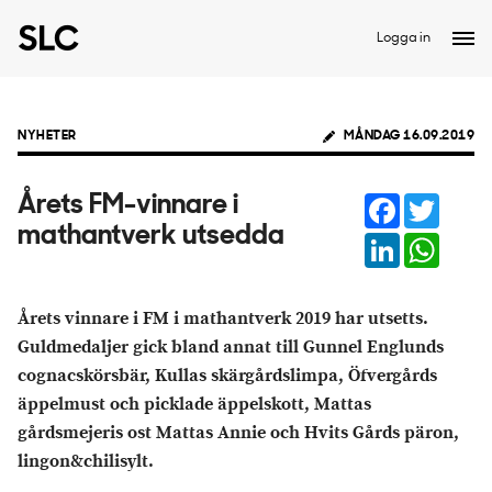
Logga in
NYHETER
MÅNDAG 16.09.2019
Facebook
Twitter
Årets FM-vinnare i
mathantverk utsedda
LinkedIn
Whats
Årets vinnare i FM i mathantverk 2019 har utsetts.
Guldmedaljer gick bland annat till Gunnel Englunds
cognacskörsbär, Kullas skärgårdslimpa, Öfvergårds
äppelmust och picklade äppelskott, Mattas
gårdsmejeris ost Mattas Annie och Hvits Gårds päron,
lingon&chilisylt.