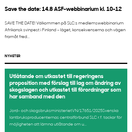
Save the date: 14.8 ASF-webbinarium kl. 10-12
SAVE THE DATE! Välkommen på SLC:s medlemswebbinarium
Afrikansk svinpest i Finland – läget, konsekvenserna och vägen
framåt fred...
NYHETER
Utlåtande om utkastet till regeringens
proposition med förslag till lag om ändring av
skogslagen och utkastet till förordningar som
har samband med den
Jord- och skogsbruksministerietVN/17651/2025Svenska
lantbruksproducenternas centralförbund SLC r.f. tackar för
möjligheten att lämna utlåtande om u...