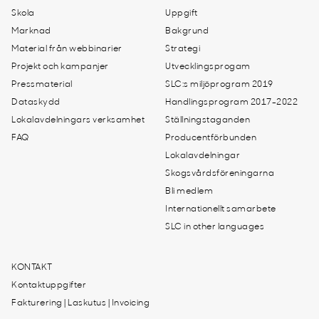
Skola
Uppgift
Marknad
Bakgrund
Material från webbinarier
Strategi
Projekt och kampanjer
Utvecklingsprogam
Pressmaterial
SLC:s miljöprogram 2019
Dataskydd
Handlingsprogram 2017-2022
Lokalavdelningars verksamhet
Ställningstaganden
FAQ
Producentförbunden
Lokalavdelningar
Skogsvårdsföreningarna
Bli medlem
Internationellt samarbete
SLC in other languages
KONTAKT
Kontaktuppgifter
Fakturering | Laskutus | Invoicing