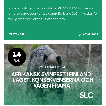
Jord- och skogsbruksministerietVN/20041/2026Svenska
lantbruksproducenternas centralförbund SLC r.f. tackar för
möjligheten att lämna utlåtande om u...
UTLÅTANDEN
07.08.2026
14
AUG.