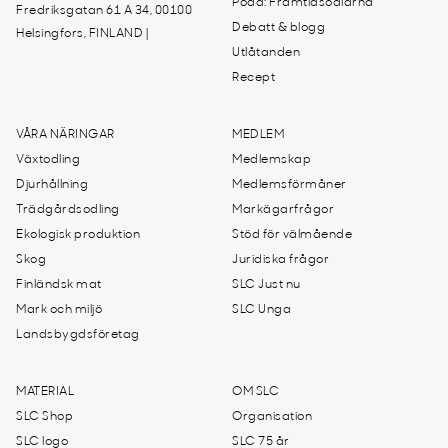
Podd: Framtidsodlarna
Fredriksgatan 61 A 34, 00100
Debatt & blogg
Helsingfors, FINLAND |
Utlåtanden
Recept
VÅRA NÄRINGAR
MEDLEM
Växtodling
Medlemskap
Djurhållning
Medlemsförmåner
Trädgårdsodling
Markägarfrågor
Ekologisk produktion
Stöd för välmående
Skog
Juridiska frågor
Finländsk mat
SLC Just nu
Mark och miljö
SLC Unga
Landsbygdsföretag
MATERIAL
OM SLC
SLC Shop
Organisation
SLC logo
SLC 75 år