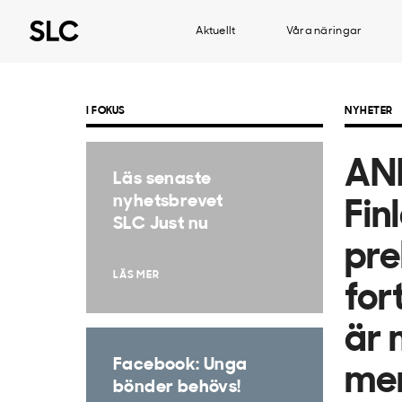
Aktuellt
Våra näringar
I FOKUS
NYHETER
ANM
Läs senaste
nyhetsbrevet
Fin
SLC Just nu
pre
LÄS MER
for
är 
Facebook: Unga
men
bönder behövs!