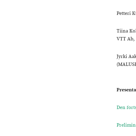
Petteri K
Tiina Ko
VTT Ab, 
Jyrki Aak
(MALUS
Presenta
Den fort
Prelimin