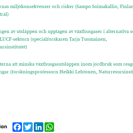
rnas miljökonsekvenser och risker (Sampo Soimakallio, Finla
tral)
ngen av utsläppen och upptagen av växthusgaser i alternativa s
UCF-sektorn (specialforskaren Tarja Tuomainen,
rsinstitutet)
terna att minska växthusgasutsläppen inom jordbruk som reag
ngar (forskningsprofessorn Heikki Lehtonen, Naturresursinsti
Facebook
Twitter
LinkedIn
WhatsApp
dan