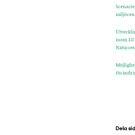
Scenarie
miljöcen
Utveckli
inom LUL
Naturresu
Möjlighe
förändri
Dela si