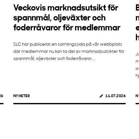
Veckovis marknadsutsikt för
spannmål, oljeväxter och
foderråvaror för medlemmar
SLC har publicerat en samlingssida på vår webbplats
där medlemmar nu kan ta del av marknadsutsikter för
J
spannmål, oljeväxter och foderråvaror....
m
o
h
26
NYHETER
11.07.2026
N