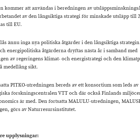
en kommer att användas i beredningen av utsläppsminsknings
rbetandet av den långsiktiga strategi för minskade utsläpp till
s till EU.
lås ännu inga nya politiska åtgärder i den långsiktiga strategin
och energipolitiska åtgärderna dryftas nästa år i samband med
gen av regeringens klimat- och energistrategi och den klimatp
å medellång sikt.
satta PITKO-utredningen bereds av ett konsortium som leds av
iska forskningscentralen VTT och där också Finlands miljöce
conomics är med. Den fortsatta MALULU-utredningen, MALUS
gen, görs av Naturresursinstitutet.
are upplysningar: