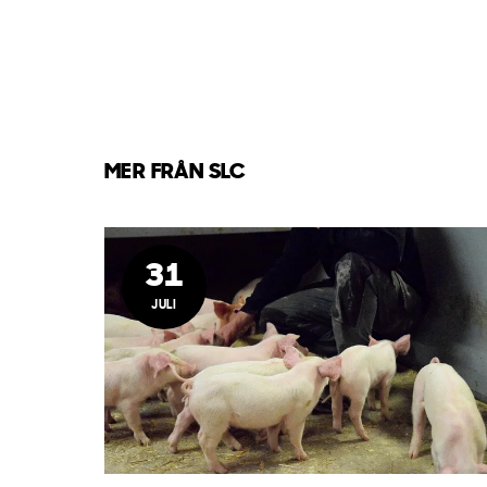
MER FRÅN SLC
31
JULI