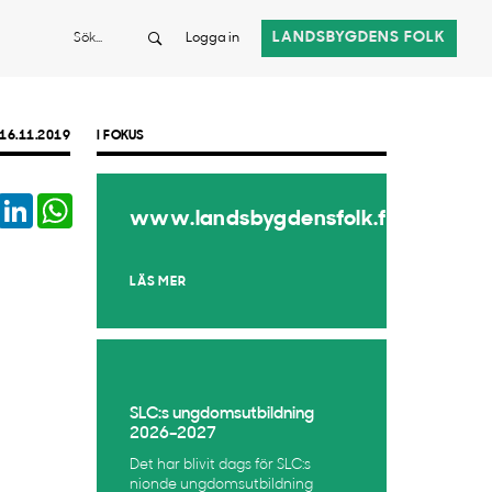
Sök
LANDSBYGDENS FOLK
Logga in
16.11.2019
I FOKUS
book
Twitter
LinkedIn
WhatsApp
www.landsbygdensfolk.fi
LÄS MER
SLC:s ungdomsutbildning
2026–2027
Det har blivit dags för SLC:s
nionde ungdomsutbildning