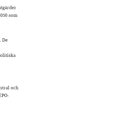
åtgärder
 2050 som
. De
olitiska
ntral och
EPO-