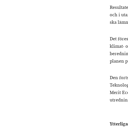
Resultat
och i uta
ska lämna
Det föres
klimat- 
berednin
planen p
Den fort
Teknolog
Merit E
utrednin
Ytterlig