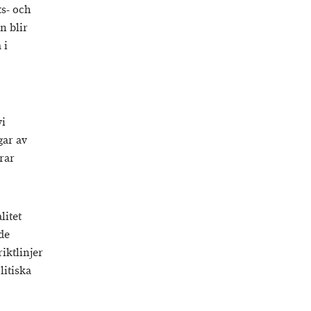
ts- och
n blir
 i
vi
gar av
rar
litet
de
iktlinjer
litiska