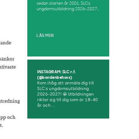
sedan starten år 2001. SLC:s
ungdomsutbildning 2026–2027...
LÄS MER
tande
lsänkor
tivaste
INSTAGRAM: SLC r.f.
(@bondenbehovs)
Kom ihåg att anmäla dig till
SLC:s ungdomsutbildning
2026-2027! 🤩 Utbildningen
utredning
riktar sig till dig som är 18–40
år och ...
äpp och
t.