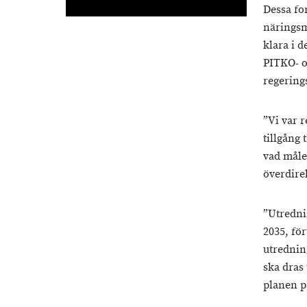
Dessa fo
näringsm
klara i 
PITKO- o
regering
”Vi var 
tillgång
vad måle
överdire
”Utrednin
2035, för
utredning
ska dras
planen p