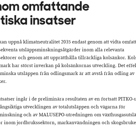
nom omfattande
itiska insatser
kan uppnå klimatneutralitet 2035 endast genom att vidta omfat
ekventa utsläppsminskningsåtgärder inom alla relevanta
sektorer och genom att upprätthålla tillräckliga kolsänkor. Ko
mark har störst inverkan på kolsänkornas utveckling. Det effek
t minska utsläppen från odlingsmark är att avstå från odling av
er.
tsatser ingår i de preliminära resultaten av en fortsatt PITKO-
ångsiktiga utvecklingen av totalutsläppen och vägarna för
sminskning och av MALUSEPO-utredningen om växthusgasutsl
r inom jordbrukssektorn, markanvändningen och skogsbruke