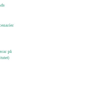
nds
cenarier
erar på
tutet)