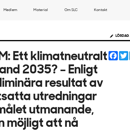
Medlem
Material
Om SLC
Kontakt
LÖRDAG 
Face
: Ett klimatneutralt
land 2035? – Enligt
liminära resultat av
tsatta utredningar
målet utmanande,
 möjligt att nå