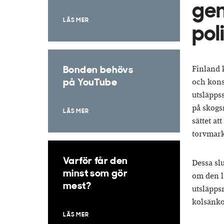
ge
LÄS MER
pol
Finland 
Bonden behövs
och kons
på YouTube
utsläpps
på skogs
LÄS MER
sättet at
torvmark
Varför får den
Dessa slu
minst som gör
om den l
mest?
utsläpp
kolsänko
LÄS MER