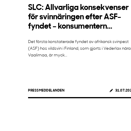
SLC: Allvarliga konsekvenser
för svinnäringen efter ASF-
fyndet – konsumentern...
Det första konstaterade fyndet av afrikansk svinpest
(ASF) hos vildsvin i Finland, som gjorts i Vederlax nära
Vaalimaa, är myck...
PRESSMEDDELANDEN
31.07.20