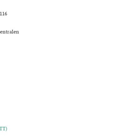
 116
centralen
VTT)