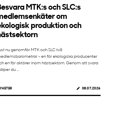
Besvara MTK:s och SLC:s
medlemsenkäter om
ekologisk produktion och
hästsektorn
ust nu genomför MTK och SLC två
edlemsbarometrar – en för ekologiska producenter
ch en för aktörer inom hästsektorn. Genom att svara
jälper du ...
YHETER
08.07.2026