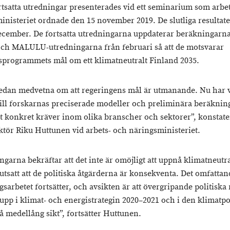
rtsatta utredningar presenterades vid ett seminarium som arbe
inisteriet ordnade den 15 november 2019. De slutliga resultate
december. De fortsatta utredningarna uppdaterar beräkningarna
ch MALULU-utredningarna från februari så att de motsvarar
sprogrammets mål om ett klimatneutralt Finland 2035.
redan medvetna om att regeringens mål är utmanande. Nu har 
 till forskarnas preciserade modeller och preliminära beräknin
t konkret kräver inom olika branscher och sektorer”, konstate
ktör Riku Huttunen vid arbets- och näringsministeriet.
garna bekräftar att det inte är omöjligt att uppnå klimatneutra
utsatt att de politiska åtgärderna är konsekventa. Det omfattan
sarbetet fortsätter, och avsikten är att övergripande politiska r
 upp i klimat- och energistrategin 2020–2021 och i den klimatpo
å medellång sikt”, fortsätter Huttunen.