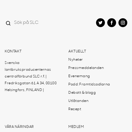
KONTAKT
AKTUELLT
Nyheter
Svenska
Pressmeddelanden
lantbruksproducenternas
Evenemang
centralförbund SLC r.f. |
Fredriksgatan 61 A 34, 00100
Podd: Framtidsodlarna
Helsingfors, FINLAND |
Debatt & blogg
Utlåtanden
Recept
VÅRA NÄRINGAR
MEDLEM