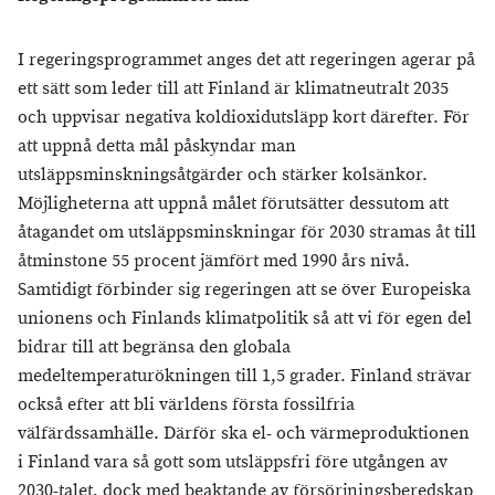
I regeringsprogrammet anges det att regeringen agerar på
ett sätt som leder till att Finland är klimatneutralt 2035
och uppvisar negativa koldioxidutsläpp kort därefter. För
att uppnå detta mål påskyndar man
utsläppsminskningsåtgärder och stärker kolsänkor.
Möjligheterna att uppnå målet förutsätter dessutom att
åtagandet om utsläppsminskningar för 2030 stramas åt till
åtminstone 55 procent jämfört med 1990 års nivå.
Samtidigt förbinder sig regeringen att se över Europeiska
unionens och Finlands klimatpolitik så att vi för egen del
bidrar till att begränsa den globala
medeltemperaturökningen till 1,5 grader. Finland strävar
också efter att bli världens första fossilfria
välfärdssamhälle. Därför ska el- och värmeproduktionen
i Finland vara så gott som utsläppsfri före utgången av
2030-talet, dock med beaktande av försörjningsberedskap