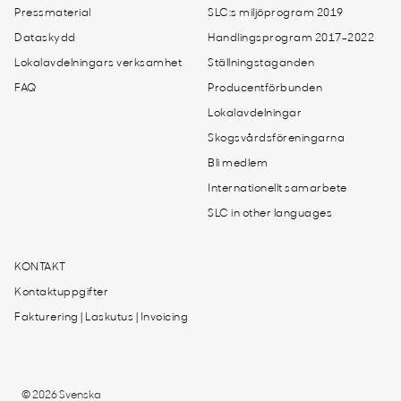
Pressmaterial
SLC:s miljöprogram 2019
Dataskydd
Handlingsprogram 2017-2022
Lokalavdelningars verksamhet
Ställningstaganden
FAQ
Producentförbunden
Lokalavdelningar
Skogsvårdsföreningarna
Bli medlem
Internationellt samarbete
SLC in other languages
KONTAKT
Kontaktuppgifter
Fakturering | Laskutus | Invoicing
© 2026 Svenska