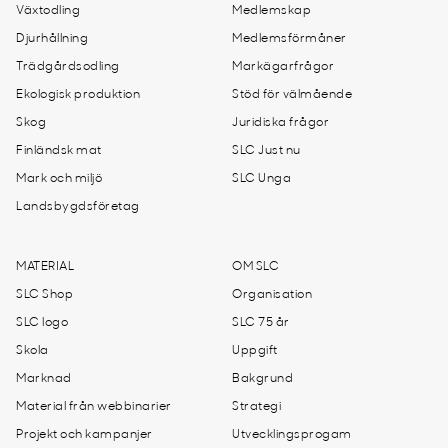
Växtodling
Medlemskap
Djurhållning
Medlemsförmåner
Trädgårdsodling
Markägarfrågor
Ekologisk produktion
Stöd för välmående
Skog
Juridiska frågor
Finländsk mat
SLC Just nu
Mark och miljö
SLC Unga
Landsbygdsföretag
MATERIAL
OM SLC
SLC Shop
Organisation
SLC logo
SLC 75 år
Skola
Uppgift
Marknad
Bakgrund
Material från webbinarier
Strategi
Projekt och kampanjer
Utvecklingsprogam