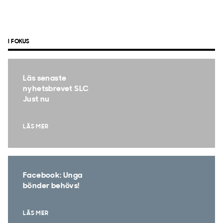
I FOKUS
Läs senaste
nyhetsbrevet SLC
Just nu
LÄS MER
Facebook: Unga
bönder behövs!
LÄS MER