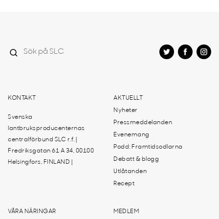
KONTAKT
AKTUELLT
Nyheter
Svenska
Pressmeddelanden
lantbruksproducenternas
Evenemang
centralförbund SLC r.f. |
Podd: Framtidsodlarna
Fredriksgatan 61 A 34, 00100
Debatt & blogg
Helsingfors, FINLAND |
Utlåtanden
Recept
VÅRA NÄRINGAR
MEDLEM