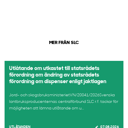
MER FRÅN SLC
Utlåtande om utkastet till statsrådets
förordning om ändring av statsrådets
förordning om dispenser enligt jaktlagen
Jord- och skogsbruksministerietVN/20041/2026Svenska
lantbruksproducenternas centralförbund SLC r.f. tackar för
möjligheten att lämna utlåtande om u...
UTLÅTANDEN
07.08.2026