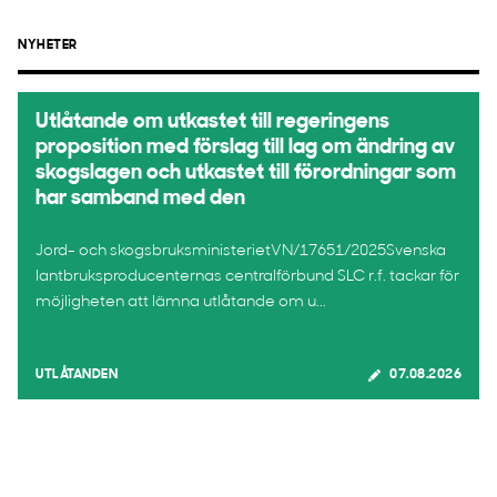
NYHETER
Utlåtande om utkastet till regeringens
proposition med förslag till lag om ändring av
skogslagen och utkastet till förordningar som
har samband med den
Jord- och skogsbruksministerietVN/17651/2025Svenska
lantbruksproducenternas centralförbund SLC r.f. tackar för
möjligheten att lämna utlåtande om u...
UTLÅTANDEN
07.08.2026