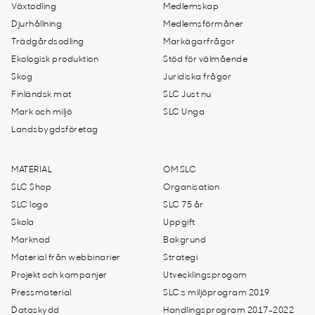
Växtodling
Medlemskap
Djurhållning
Medlemsförmåner
Trädgårdsodling
Markägarfrågor
Ekologisk produktion
Stöd för välmående
Skog
Juridiska frågor
Finländsk mat
SLC Just nu
Mark och miljö
SLC Unga
Landsbygdsföretag
MATERIAL
OM SLC
SLC Shop
Organisation
SLC logo
SLC 75 år
Skola
Uppgift
Marknad
Bakgrund
Material från webbinarier
Strategi
Projekt och kampanjer
Utvecklingsprogam
Pressmaterial
SLC:s miljöprogram 2019
Dataskydd
Handlingsprogram 2017-2022