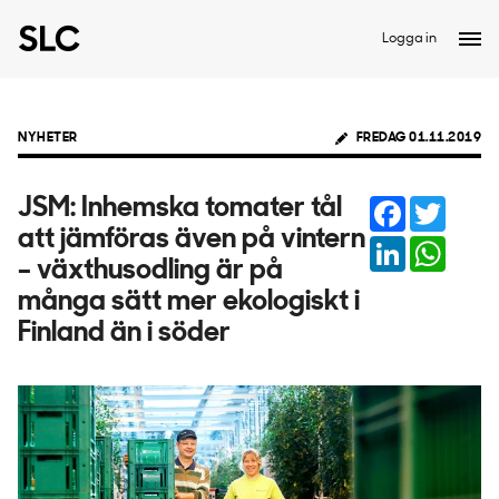
Logga in
NYHETER
FREDAG 01.11.2019
Facebook
Twitter
JSM: Inhemska tomater tål
att jämföras även på vintern
LinkedIn
Whats
– växthusodling är på
många sätt mer ekologiskt i
Finland än i söder