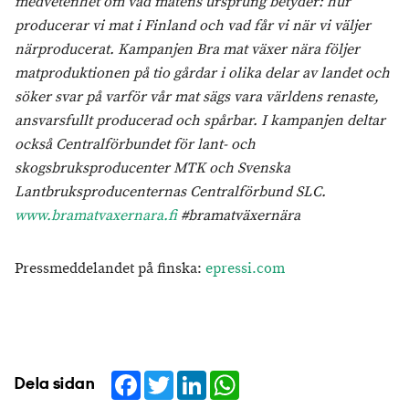
medvetenhet om vad matens ursprung betyder: hur
producerar vi mat i Finland och vad får vi när vi väljer
närproducerat. Kampanjen Bra mat växer nära följer
matproduktionen på tio gårdar i olika delar av landet och
söker svar på varför vår mat sägs vara världens renaste,
ansvarsfullt producerad och spårbar. I kampanjen deltar
också Centralförbundet för lant- och
skogsbruksproducenter MTK och Svenska
Lantbruksproducenternas Centralförbund SLC.
www.bramatvaxernara.fi
#bramatväxernära
Pressmeddelandet på finska:
epressi.com
Facebook
Twitter
LinkedIn
WhatsApp
Dela sidan