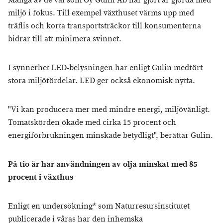
Många av de val som Oy Gulin Ab har gjort är gjorda med
miljö i fokus. Till exempel växthuset värms upp med
träflis och korta transportsträckor till konsumenterna
bidrar till att minimera svinnet.
I synnerhet LED-belysningen har enligt Gulin medfört
stora miljöfördelar. LED ger också ekonomisk nytta.
"Vi kan producera mer med mindre energi, miljövänligt.
Tomatskörden ökade med cirka 15 procent och
energiförbrukningen minskade betydligt", berättar Gulin.
På tio år har användningen av olja minskat med 85
procent i växthus
Enligt en undersökning* som Naturresursinstitutet
publicerade i våras har den inhemska