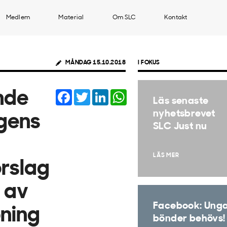
Medlem
Material
Om SLC
Kontakt
MÅNDAG 15.10.2018
I FOKUS
Facebook
Twitter
LinkedIn
WhatsApp
nde
Läs senaste
nyhetsbrevet
ngens
SLC Just nu
LÄS MER
rslag
g av
Facebook: Ung
ning
bönder behövs!