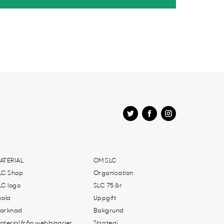
ATERIAL
OM SLC
LC Shop
Organisation
LC logo
SLC 75 år
kola
Uppgift
arknad
Bakgrund
aterial från webbinarier
Strategi