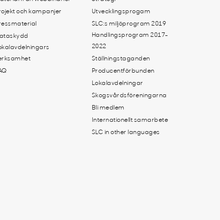
rojekt och kampanjer
Utvecklingsprogam
ressmaterial
SLC:s miljöprogram 2019
Handlingsprogram 2017-
ataskydd
2022
okalavdelningars
erksamhet
Ställningstaganden
AQ
Producentförbunden
Lokalavdelningar
Skogsvårdsföreningarna
Bli medlem
Internationellt samarbete
SLC in other languages