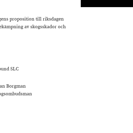
gens proposition till riksdagen
 bekämpning av skogsskador och
rbund SLC
Borgman
Skogsombudsman