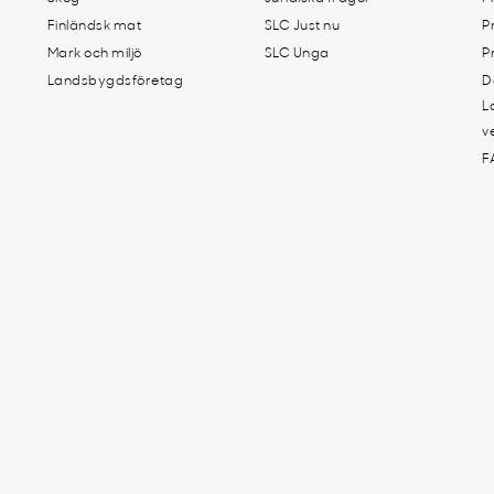
Finländsk mat
SLC Just nu
P
Mark och miljö
SLC Unga
P
Landsbygdsföretag
D
L
v
F