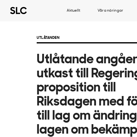
Aktuellt
Våra näringar
UTLÅTANDEN
Utlåtande angåe
utkast till Regeri
proposition till
Riksdagen med fö
till lag om ändrin
lagen om bekämp