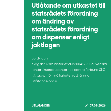
Utlåtande om utkastet till
statsrådets förordning
om ändring av
statsrådets förordning
om dispenser enligt
jaktlagen
Jord- och
skogsbruksministerietVN/20041/2026Svenska
lantbruksproducenternas centralförbund SLC
r.f. tackar för möjligheten att lämna
utlåtande om u...
UTLÅTANDEN
07.08.2026