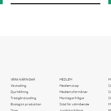
VÅRA NÄRINGAR
MEDLEM
M
Växtodling
Medlemskap
S
Djurhållning
Medlemsförmåner
S
Trädgårdsodling
Markägarfrågor
S
Ekologisk produktion
Stöd för välmående
M
Skog
Juridiska frågor
M