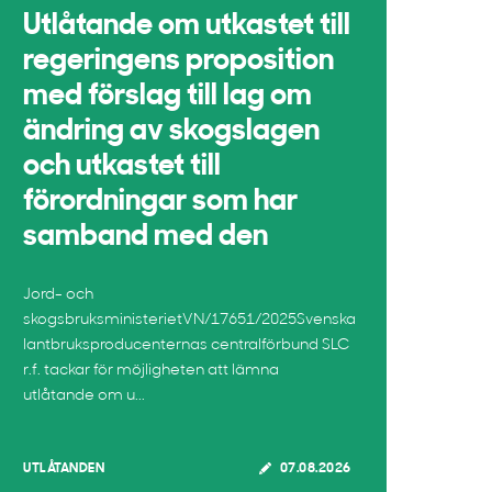
Utlåtande om utkastet till
regeringens proposition
med förslag till lag om
ändring av skogslagen
och utkastet till
förordningar som har
samband med den
Jord- och
skogsbruksministerietVN/17651/2025Svenska
lantbruksproducenternas centralförbund SLC
r.f. tackar för möjligheten att lämna
utlåtande om u...
UTLÅTANDEN
07.08.2026