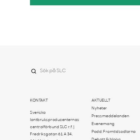
KONTAKT
AKTUELLT
Nyheter
Svenska
Pressmeddelanden
lantbruksproducenternas
Evenemang
centralförbund SLC r.f. |
Podd: Framtidsodlarna
Fredriksgatan 61 A 34,
Debatt & blogg