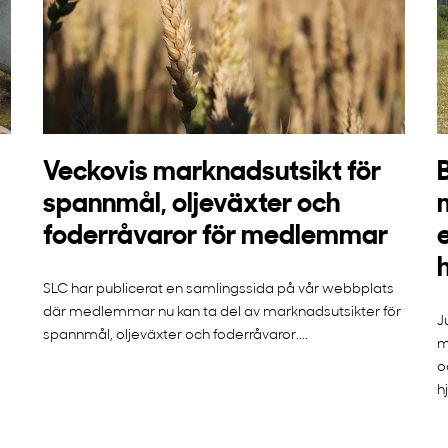
Veckovis marknadsutsikt för
spannmål, oljeväxter och
foderråvaror för medlemmar
SLC har publicerat en samlingssida på vår webbplats
där medlemmar nu kan ta del av marknadsutsikter för
J
spannmål, oljeväxter och foderråvaror....
m
o
h