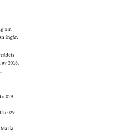
ing om
en ingår.
rrådets
 av 2018.
t.
tfn 029
tfn 029
-Maria