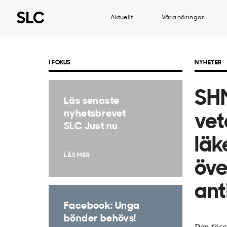
Aktuellt
Våra näringar
I FOKUS
NYHETER
SHM
Läs senaste
nyhetsbrevet
vet
SLC Just nu
läk
LÄS MER
öve
ant
Facebook: Unga
bönder behövs!