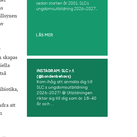
der
sedan starten år 2001. SLC:s
ns
ungdomsutbildning 2026–2027...
illsynen
av
LÄS MER
r
n skapas
iella
INSTAGRAM: SLC r.f.
tså
(@bondenbehovs)
Kom ihåg att anmäla dig till
SLC:s ungdomsutbildning
ibiotika,
2026-2027! 🤩 Utbildningen
riktar sig till dig som är 18–40
dra att
år och ...
m