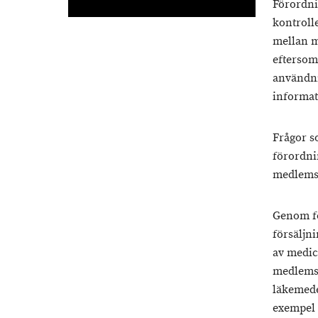
Förordnin
kontroll
mellan m
eftersom
användni
informat
Frågor s
förordni
medlemss
Genom fö
försäljn
av medic
medlemss
läkemede
exempel 