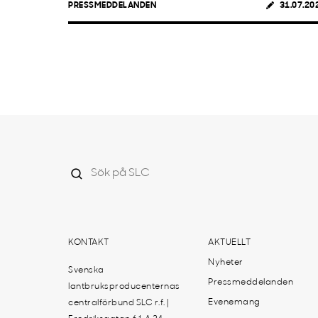
PRESSMEDDELANDEN
31.07.20
KONTAKT
AKTUELLT
Nyheter
Svenska
Pressmeddelanden
lantbruksproducenternas
Evenemang
centralförbund SLC r.f. |