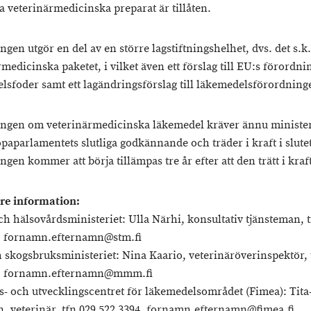
a veterinärmedicinska preparat är tillåten.
gen utgör en del av en större lagstiftningshelhet, dvs. det s.k.
medicinska paketet, i vilket även ett förslag till EU:s förordn
lsfoder samt ett lagändringsförslag till läkemedelsförordning
ngen om veterinärmedicinska läkemedel kräver ännu ministe
paparlamentets slutliga godkännande och träder i kraft i slutet
gen kommer att börja tillämpas tre år efter att den trätt i kraf
are information:
och hälsovårdsministeriet: Ulla Närhi, konsultativ tjänsteman, 
, fornamn.efternamn@stm.fi
h skogsbruksministeriet: Nina Kaario, veterinäröverinspektör, 
7, fornamn.efternamn@mmm.fi
s- och utvecklingscentret för läkemedelsområdet (Fimea): Tita
 veterinär, tfn 029 522 3394, fornamn.efternamn@fimea.fi