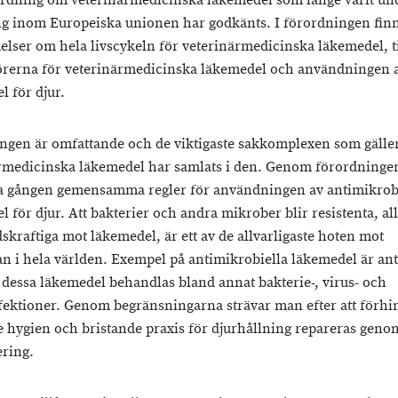
rdning om veterinärmedicinska läkemedel som länge varit un
g inom Europeiska unionen har godkänts. I förordningen fin
lser om hela livscykeln för veterinärmedicinska läkemedel, t
örerna för veterinärmedicinska läkemedel och användningen 
l för djur.
ingen är omfattande och de viktigaste sakkomplexen som gälle
rmedicinska läkemedel har samlats i den. Genom förordninge
ta gången gemensamma regler för användningen av antimikrob
 för djur. Att bakterier och andra mikrober blir resistenta, all
skraftiga mot läkemedel, är ett av de allvarligaste hoten mot
an i hela världen. Exempel på antimikrobiella läkemedel är ant
dessa läkemedel behandlas bland annat bakterie-, virus- och
ektioner. Genom begränsningarna strävar man efter att förhin
e hygien och bristande praxis för djurhållning repareras geno
ring.