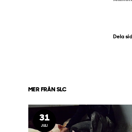
Dela si
MER FRÅN SLC
31
JULI