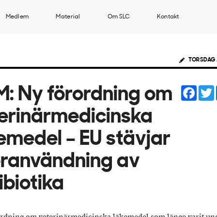
Medlem
Material
Om SLC
Kontakt
TORSDAG 
Face
: Ny förordning om
erinärmedicinska
emedel – EU stävjar
ranvändning av
ibiotika