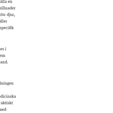
älla en
killnader
ör djur,
ller
specifik
es i
fem
land.
ndningen
edicinska
aktiskt
 med