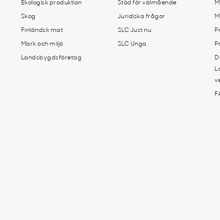
Ekologisk produktion
Stöd för välmående
M
Skog
Juridiska frågor
M
Finländsk mat
SLC Just nu
P
Mark och miljö
SLC Unga
P
Landsbygdsföretag
D
L
v
F