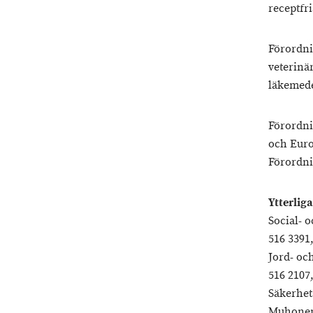
receptfri
Förordnin
veterinär
läkemede
Förordni
och Euro
Förordnin
Ytterlig
Social- 
516 3391
Jord- oc
516 210
Säkerhet
Muhonen,