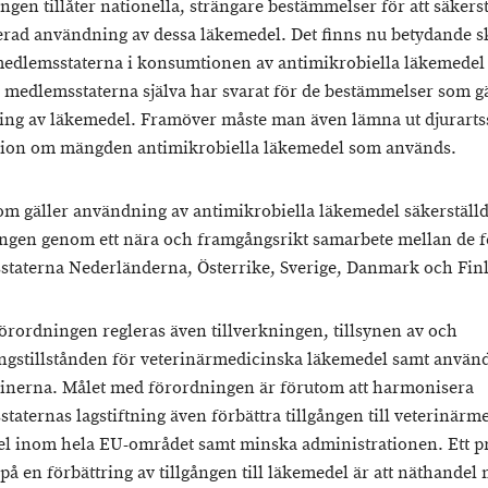
gen tillåter nationella, strängare bestämmelser för att säkerst
erad användning av dessa läkemedel. Det finns nu betydande s
edlemsstaterna i konsumtionen av antimikrobiella läkemedel f
 medlemsstaterna själva har svarat för de bestämmelser som gä
ng av läkemedel. Framöver måste man även lämna ut djurarts
ion om mängden antimikrobiella läkemedel som används.
om gäller användning av antimikrobiella läkemedel säkerställd
ngen genom ett nära och framgångsrikt samarbete mellan de 
taterna Nederländerna, Österrike, Sverige, Danmark och Fin
rordningen regleras även tillverkningen, tillsynen av och
ingstillstånden för veterinärmedicinska läkemedel samt anvä
inerna. Målet med förordningen är förutom att harmonisera
taternas lagstiftning även förbättra tillgången till veterinärm
l inom hela EU-området samt minska administrationen. Ett pr
på en förbättring av tillgången till läkemedel är att näthandel