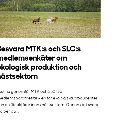
Besvara MTK:s och SLC:s
medlemsenkäter om
ekologisk produktion och
hästsektorn
ust nu genomför MTK och SLC två
edlemsbarometrar – en för ekologiska producenter
ch en för aktörer inom hästsektorn. Genom att svara
jälper du ...