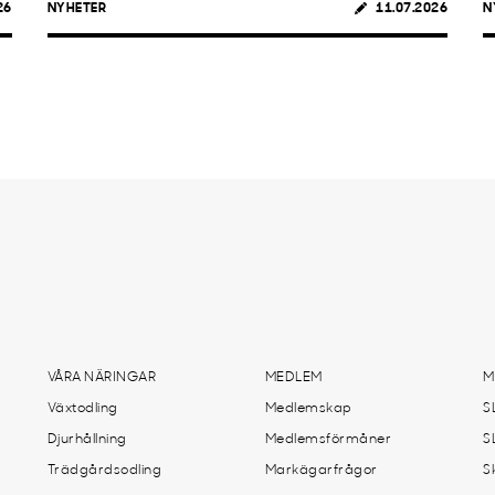
26
NYHETER
11.07.2026
N
VÅRA NÄRINGAR
MEDLEM
M
Växtodling
Medlemskap
S
Djurhållning
Medlemsförmåner
S
Trädgårdsodling
Markägarfrågor
S