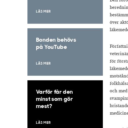
Den föro
berednin
LÄS MER
bestämme
över akt
läkemede
Bonden behövs
Författn
på YouTube
veterinä
för förs
LÄS MER
läkemedel
motstånd
folkhäls
och med 
Varför får den
svampinf
minst som gör
bristand
mest?
medicine
LÄS MER