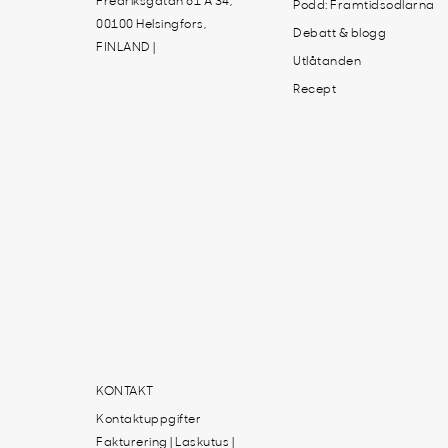
Fredriksgatan 61 A 34,
Podd: Framtidsodlarna
00100 Helsingfors,
Debatt & blogg
FINLAND |
Utlåtanden
Recept
KONTAKT
Kontaktuppgifter
Fakturering | Laskutus |