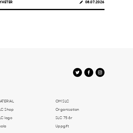
YHETER
08.07.2026
ATERIAL
OM SLC
LC Shop
Organisation
LC logo
SLC 75 år
kola
Uppgift