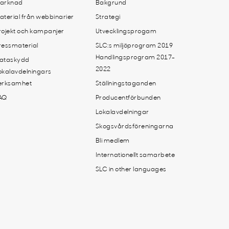
arknad
Bakgrund
aterial från webbinarier
Strategi
rojekt och kampanjer
Utvecklingsprogam
ressmaterial
SLC:s miljöprogram 2019
Handlingsprogram 2017-
ataskydd
2022
okalavdelningars
erksamhet
Ställningstaganden
AQ
Producentförbunden
Lokalavdelningar
Skogsvårdsföreningarna
Bli medlem
Internationellt samarbete
SLC in other languages