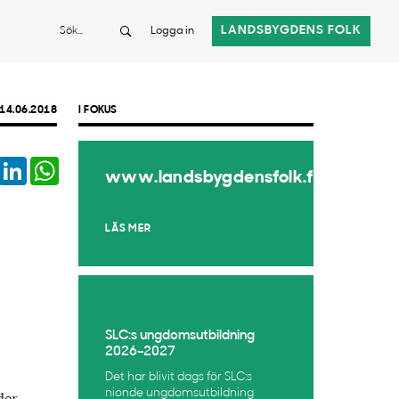
Sök
LANDSBYGDENS FOLK
Logga in
14.06.2018
I FOKUS
book
Twitter
LinkedIn
WhatsApp
www.landsbygdensfolk.fi
LÄS MER
SLC:s ungdomsutbildning
2026–2027
Det har blivit dags för SLC:s
nionde ungdomsutbildning