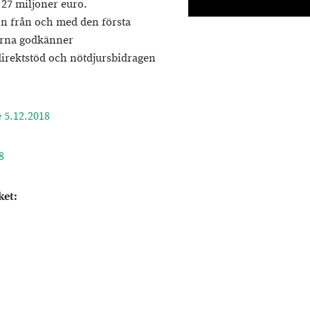
 27 miljoner euro.
on från och med den första
erna godkänner
direktstöd och nötdjursbidragen
 5.12.2018
8
ket: