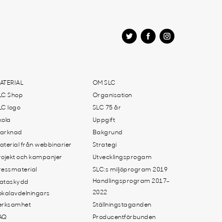
ATERIAL
OM SLC
LC Shop
Organisation
LC logo
SLC 75 år
kola
Uppgift
arknad
Bakgrund
aterial från webbinarier
Strategi
rojekt och kampanjer
Utvecklingsprogam
ressmaterial
SLC:s miljöprogram 2019
Handlingsprogram 2017-
ataskydd
2022
okalavdelningars
erksamhet
Ställningstaganden
AQ
Producentförbunden