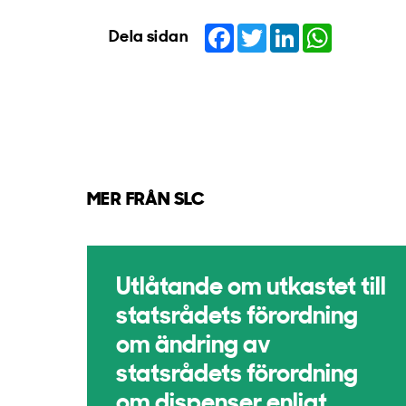
Facebook
Twitter
LinkedIn
WhatsApp
Dela sidan
MER FRÅN SLC
Utlåtande om utkastet till
statsrådets förordning
om ändring av
statsrådets förordning
om dispenser enligt