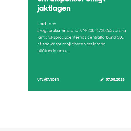
jaktlagen
Jord- och
skogsbruksministerietVN/20041/2026Svenska
lantbruksproducenternas centralförbund SLC
r.f. tackar för möjligheten att lämna
utlåtande om u...
UTLÅTANDEN
07.08.2026