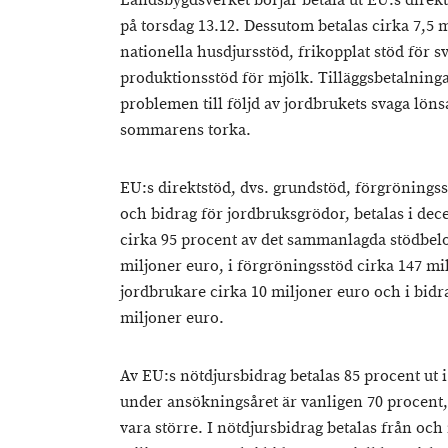
Landsbygdsverket börjar betala ut EU:s direkt
på torsdag 13.12. Dessutom betalas cirka 7,5 mi
nationella husdjursstöd, frikopplat stöd för 
produktionsstöd för mjölk. Tilläggsbetalnin
problemen till följd av jordbrukets svaga lö
sommarens torka.
EU:s direktstöd, dvs. grundstöd, förgröningss
och bidrag för jordbruksgrödor, betalas i dec
cirka 95 procent av det sammanlagda stödbelo
miljoner euro, i förgröningsstöd cirka 147 mil
jordbrukare cirka 10 miljoner euro och i bidr
miljoner euro.
Av EU:s nötdjursbidrag betalas 85 procent ut
under ansökningsåret är vanligen 70 procent,
vara större. I nötdjursbidrag betalas från oc