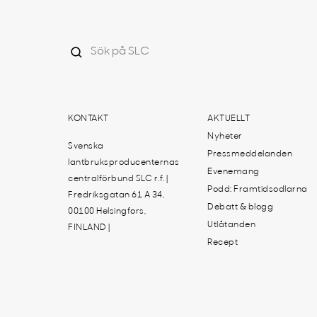
KONTAKT
AKTUELLT
Nyheter
Svenska
Pressmeddelanden
lantbruksproducenternas
Evenemang
centralförbund SLC r.f. |
Podd: Framtidsodlarna
Fredriksgatan 61 A 34,
Debatt & blogg
00100 Helsingfors,
Utlåtanden
FINLAND |
Recept