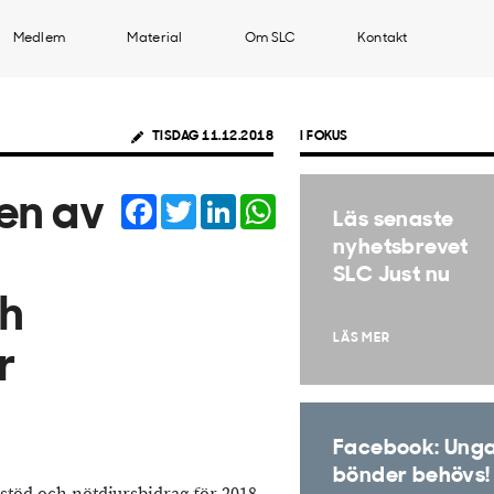
Medlem
Material
Om SLC
Kontakt
TISDAG 11.12.2018
I FOKUS
Facebook
Twitter
LinkedIn
WhatsApp
en av
Läs senaste
nyhetsbrevet
SLC Just nu
ch
LÄS MER
r
Facebook: Ung
bönder behövs!