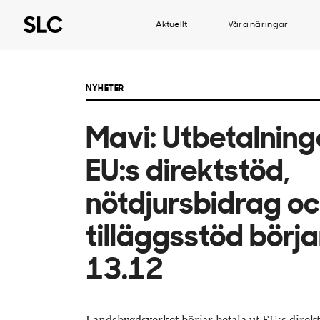
Aktuellt
Våra näringar
NYHETER
Mavi: Utbetalning
EU:s direktstöd,
nötdjursbidrag o
tilläggsstöd börja
13.12