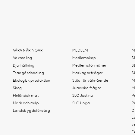
VÅRA NÄRINGAR
MEDLEM
M
Växtodling
Medlemskap
S
Djurhållning
Medlemsförmåner
S
Trädgårdsodling
Markägarfrågor
S
Ekologisk produktion
Stöd för välmående
M
Skog
Juridiska frågor
M
Finländsk mat
SLC Just nu
P
Mark och miljö
SLC Unga
P
Landsbygdsföretag
D
L
v
F