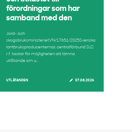
förordningar som har
samband med den
Jord- och
skogsbruksministerietVN/17651/2025Svenska
lantbruksproducenternas centralförbund SLC
r.f. tackar för möjligheten att lämna
utlåtande om u...
UTLÅTANDEN
07.08.2026