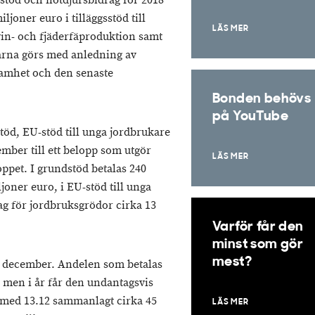
stöd och nötdjursbidrag för 2018
ljoner euro i tilläggsstöd till
LÄS MER
svin- och fjäderfäproduktion samt
garna görs med anledning av
nsamhet och den senaste
Bonden behövs
på YouTube
töd, EU-stöd till unga jordbrukare
ember till ett belopp som utgör
LÄS MER
ppet. I grundstöd betalas 240
joner euro, i EU-stöd till unga
ag för jordbruksgrödor cirka 13
Varför får den
minst som gör
mest?
 i december. Andelen som betalas
 men i år får den undantagsvis
h med 13.12 sammanlagt cirka 45
LÄS MER