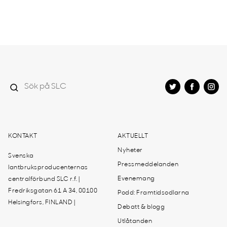
KONTAKT
AKTUELLT
Nyheter
Svenska
Pressmeddelanden
lantbruksproducenternas
Evenemang
centralförbund SLC r.f. |
Fredriksgatan 61 A 34, 00100
Podd: Framtidsodlarna
Helsingfors, FINLAND |
Debatt & blogg
Utlåtanden