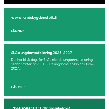
www.landsbygdensfolk.fi
LÄS MER
SLC:s ungdomsutbildning 2026–2027
Det har blivit dags för SLC:s nionde ungdomsutbildning
sedan starten år 2001. SLC:s ungdomsutbildning 2026–
2027...
LÄS MER
INSTAGRAM: SLC r.f. (@bondenbehovs)