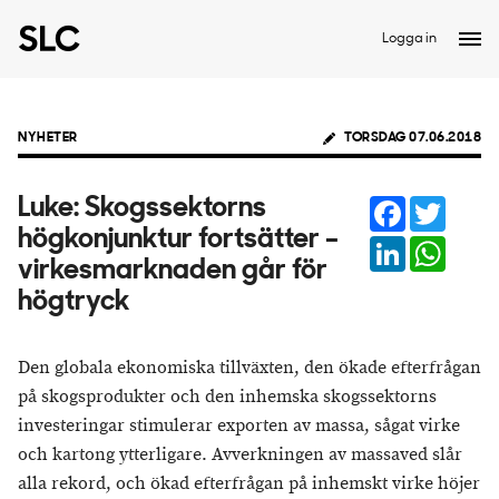
Logga in
NYHETER
TORSDAG 07.06.2018
Facebook
Twitter
Luke: Skogssektorns
högkonjunktur fortsätter –
LinkedIn
Whats
virkesmarknaden går för
högtryck
Den globala ekonomiska tillväxten, den ökade efterfrågan
på skogsprodukter och den inhemska skogssektorns
investeringar stimulerar exporten av massa, sågat virke
och kartong ytterligare. Avverkningen av massaved slår
alla rekord, och ökad efterfrågan på inhemskt virke höjer