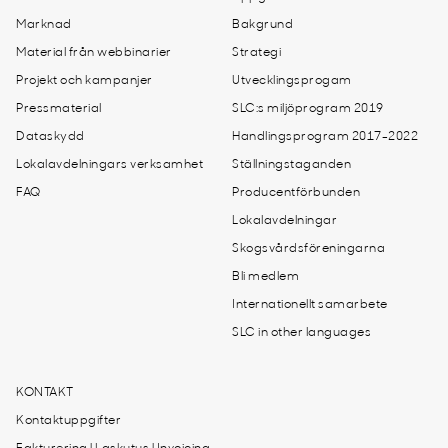
Marknad
Bakgrund
Material från webbinarier
Strategi
Projekt och kampanjer
Utvecklingsprogam
Pressmaterial
SLC:s miljöprogram 2019
Dataskydd
Handlingsprogram 2017-2022
Lokalavdelningars verksamhet
Ställningstaganden
FAQ
Producentförbunden
Lokalavdelningar
Skogsvårdsföreningarna
Bli medlem
Internationellt samarbete
SLC in other languages
KONTAKT
Kontaktuppgifter