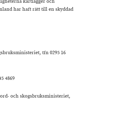
digheterna kartlägger och
and har haft rätt till en skyddad
sbruksministeriet, tfn 0295 16
45 4869
ord- och skogsbruksministeriet,