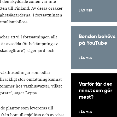
ill den skyddade zonen var inte
kten till Finland. Av dessa orsaker
LÄS MER
ghetsåtgärderna. I fortsättningen
bomullsmjöllöss.
Bonden behövs
bär att vi i fortsättningen allt
på YouTube
m är avsedda för bekämpning av
skadegörare”, säger jord- och
LÄS MER
å växthusodlingar som odlar
illräckligt stor omfattning kunnat
Varför får den
kommer hos växthusväxter, vilket
minst som gör
egörare”, säger Leppä.
mest?
de plantor som levereras till
LÄS MER
a från bomullsmjöllöss och av vissa