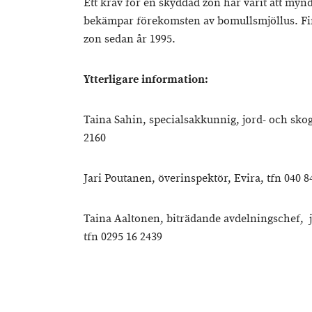
Ett krav för en skyddad zon har varit att myn
bekämpar förekomsten av bomullsmjöllus. Finl
zon sedan år 1995.
Ytterligare information:
Taina Sahin, specialsakkunnig, jord- och skog
2160
Jari Poutanen, överinspektör, Evira, tfn 040 8
Taina Aaltonen, biträdande avdelningschef, j
tfn 0295 16 2439