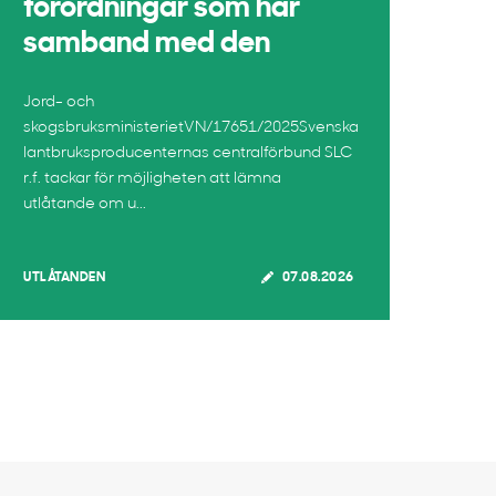
förordningar som har
samband med den
Jord- och
skogsbruksministerietVN/17651/2025Svenska
lantbruksproducenternas centralförbund SLC
r.f. tackar för möjligheten att lämna
utlåtande om u...
UTLÅTANDEN
07.08.2026