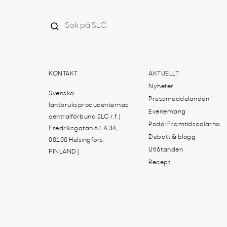
KONTAKT
AKTUELLT
Nyheter
Svenska
Pressmeddelanden
lantbruksproducenternas
Evenemang
centralförbund SLC r.f. |
Podd: Framtidsodlarna
Fredriksgatan 61 A 34,
Debatt & blogg
00100 Helsingfors,
Utlåtanden
FINLAND |
Recept