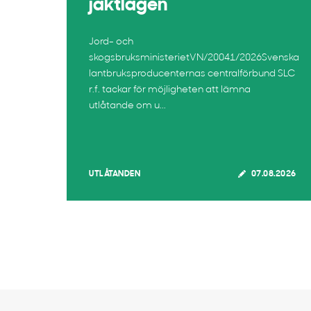
jaktlagen
Jord- och
skogsbruksministerietVN/20041/2026Svenska
lantbruksproducenternas centralförbund SLC
r.f. tackar för möjligheten att lämna
utlåtande om u...
UTLÅTANDEN
07.08.2026