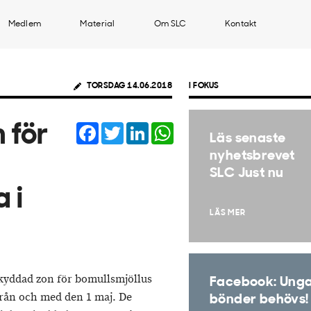
Medlem
Material
Om SLC
Kontakt
TORSDAG 14.06.2018
I FOKUS
Facebook
Twitter
LinkedIn
WhatsApp
 för
Läs senaste
nyhetsbrevet
SLC Just nu
 i
LÄS MER
 skyddad zon för bomullsmjöllus
Facebook: Ung
 från och med den 1 maj. De
bönder behövs!