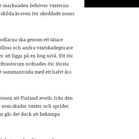
re marknaden behöver växterna
ärskilda kraven för skyddade zoner
odlarna ska genom ett tätare
llöss och andra växtskadegörare
er att ligga på en hög nivå. Ett för
thusforum ordnades för första
t sammanträda med ett halvt års
ionen att Finland avstår från den
 som skadar växter och sprider
n går det dock att bekämpa