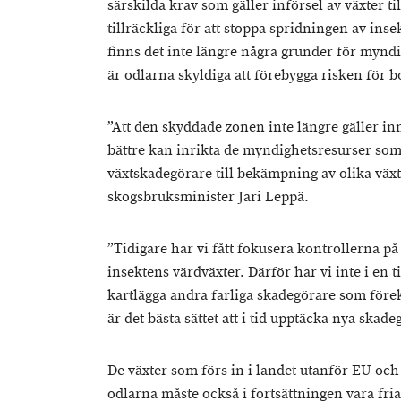
särskilda krav som gäller införsel av växter t
tillräckliga för att stoppa spridningen av inse
finns det inte längre några grunder för myndi
är odlarna skyldiga att förebygga risken för 
”Att den skyddade zonen inte längre gäller inne
bättre kan inrikta de myndighetsresurser so
växtskadegörare till bekämpning av olika växt
skogsbruksminister Jari Leppä.
”Tidigare har vi fått fokusera kontrollerna p
insektens värdväxter. Därför har vi inte i en t
kartlägga andra farliga skadegörare som före
är det bästa sättet att i tid upptäcka nya skad
De växter som förs in i landet utanför EU och 
odlarna måste också i fortsättningen vara fri