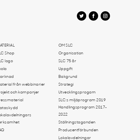
ATERIAL
OM SLC
LC Shop
Organisation
LC logo
SLC 75 år
kola
Uppgift
arknad
Bakgrund
aterial från webbinarier
Strategi
rojekt och kampanjer
Utvecklingsprogam
ressmaterial
SLC:s miljöprogram 2019
Handlingsprogram 2017-
ataskydd
2022
okalavdelningars
erksamhet
Ställningstaganden
AQ
Producentförbunden
Lokalavdelningar