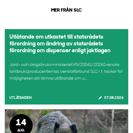
MER FRÅN SLC
Utlåtande om utkastet till statsrådets
förordning om ändring av statsrådets
förordning om dispenser enligt jaktlagen
Jord- och skogsbruksministerietVN/20041/2026Svenska
lantbruksproducenternas centralförbund SLC r.f. tackar för
möjligheten att lämna utlåtande om u...
UTLÅTANDEN
07.08.2026
14
AUG.