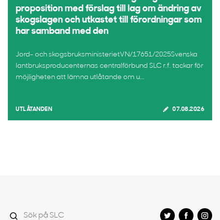
proposition med förslag till lag om ändring av
skogslagen och utkastet till förordningar som
har samband med den
Jord- och skogsbruksministerietVN/17651/2025Svenska
lantbruksproducenternas centralförbund SLC r.f. tackar för
möjligheten att lämna utlåtande om u...
UTLÅTANDEN
07.08.2026