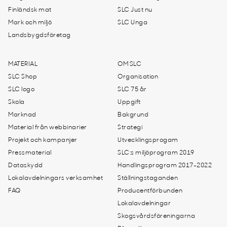
Finländsk mat
SLC Just nu
Mark och miljö
SLC Unga
Landsbygdsföretag
MATERIAL
OM SLC
SLC Shop
Organisation
SLC logo
SLC 75 år
Skola
Uppgift
Marknad
Bakgrund
Material från webbinarier
Strategi
Projekt och kampanjer
Utvecklingsprogam
Pressmaterial
SLC:s miljöprogram 2019
Dataskydd
Handlingsprogram 2017-2022
Lokalavdelningars verksamhet
Ställningstaganden
FAQ
Producentförbunden
Lokalavdelningar
Skogsvårdsföreningarna