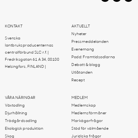
KONTAKT
AKTUELLT
Nyheter
Svenska
Pressmeddelanden
lantbruksproducenternas
Evenemang
centralförbund SLC r.f. |
Podd: Framtidsodlarna
Fredriksgatan 61 A 34, 00100
Debatt & blogg
Helsingfors, FINLAND |
Utlåtanden
Recept
VÅRA NÄRINGAR
MEDLEM
Växtodling
Medlemskap
Djurhållning
Medlemsförmåner
Trädgårdsodling
Markägarfrågor
Ekologisk produktion
Stöd för välmående
Skog
Juridiska frågor