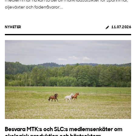
medlemmar nu kan ta del av marknadsutsikter för spannmål,
oljeväxter och foderråvaror....
NYHETER
11.07.2026
Besvara MTK:s och SLC:s medlemsenkäter om