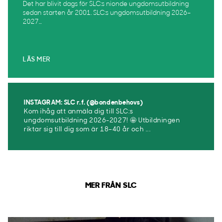
Det har blivit dags för SLC:s nionde ungdomsutbildning
sedan starten år 2001. SLC:s ungdomsutbildning 2026–
2027...
LÄS MER
INSTAGRAM: SLC r.f. (@bondenbehovs)
Kom ihåg att anmäla dig till SLC:s
ungdomsutbildning 2026-2027! 🤩 Utbildningen
riktar sig till dig som är 18–40 år och ...
MER FRÅN SLC