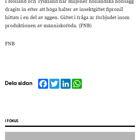
I Holland och Tyskland har miljoner holländska hönsägg
dragits in efter att höga halter av insektgiftet fipronil
hittats i en del av äggen. Giftet i fråga är förbjudet inom
produktionen av människoföda. (FNB)
FNB
Facebook
Twitter
LinkedIn
WhatsApp
Dela sidan
I FOKUS