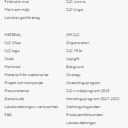
Finländsk mat
SLC Just nu
Mark och miljö
SLC Unga
Landsbygdsföretag
MATERIAL
OM SLC
SLC Shop
Organisation
SLC logo
SLC 75 år
Skola
Uppgift
Marknad
Bakgrund
Material från webbinarier
Strategi
Projekt och kampanjer
Utvecklingsprogam
Pressmaterial
SLC:s miljöprogram 2019
Dataskydd
Handlingsprogram 2017-2022
Lokalavdelningars verksamhet
Ställningstaganden
FAQ
Producentförbunden
Lokalavdelningar