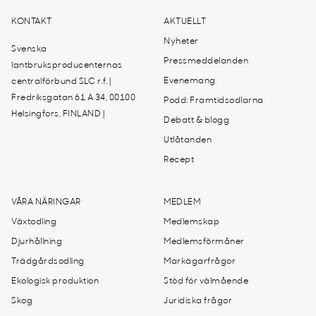
KONTAKT
AKTUELLT
Nyheter
Svenska
Pressmeddelanden
lantbruksproducenternas
Evenemang
centralförbund SLC r.f. |
Fredriksgatan 61 A 34, 00100
Podd: Framtidsodlarna
Helsingfors, FINLAND |
Debatt & blogg
Utlåtanden
Recept
VÅRA NÄRINGAR
MEDLEM
Växtodling
Medlemskap
Djurhållning
Medlemsförmåner
Trädgårdsodling
Markägarfrågor
Ekologisk produktion
Stöd för välmående
Skog
Juridiska frågor