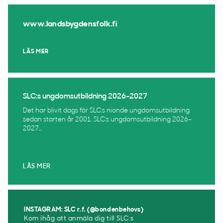
www.landsbygdensfolk.fi
LÄS MER
SLC:s ungdomsutbildning 2026–2027
Det har blivit dags för SLC:s nionde ungdomsutbildning
sedan starten år 2001. SLC:s ungdomsutbildning 2026–
2027...
LÄS MER
INSTAGRAM: SLC r.f. (@bondenbehovs)
Kom ihåg att anmäla dig till SLC:s