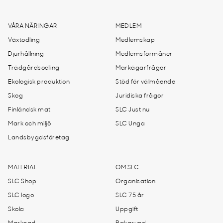
VÅRA NÄRINGAR
MEDLEM
Växtodling
Medlemskap
Djurhållning
Medlemsförmåner
Trädgårdsodling
Markägarfrågor
Ekologisk produktion
Stöd för välmående
Skog
Juridiska frågor
Finländsk mat
SLC Just nu
Mark och miljö
SLC Unga
Landsbygdsföretag
MATERIAL
OM SLC
SLC Shop
Organisation
SLC logo
SLC 75 år
Skola
Uppgift