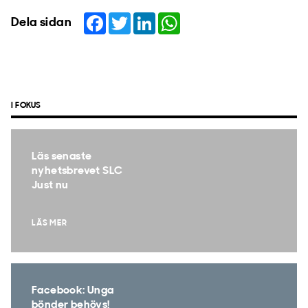
Facebook
Twitter
LinkedIn
WhatsApp
Dela sidan
I FOKUS
Läs senaste
nyhetsbrevet SLC
Just nu
LÄS MER
Facebook: Unga
bönder behövs!