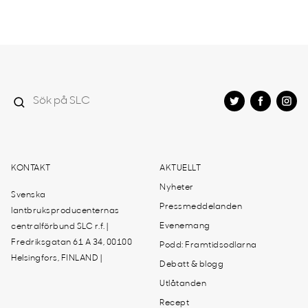
KONTAKT
AKTUELLT
Nyheter
Svenska
Pressmeddelanden
lantbruksproducenternas
Evenemang
centralförbund SLC r.f. |
Fredriksgatan 61 A 34, 00100
Podd: Framtidsodlarna
Helsingfors, FINLAND |
Debatt & blogg
Utlåtanden
Recept