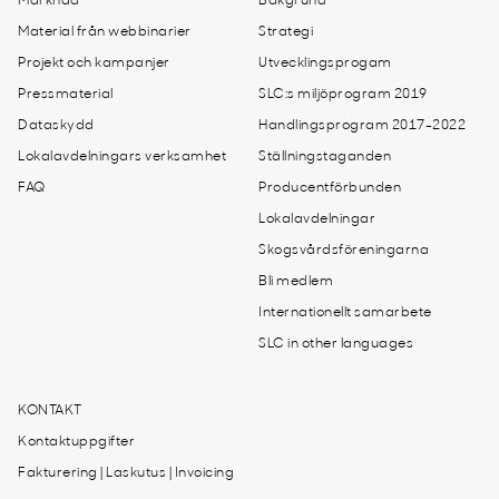
Marknad
Bakgrund
Material från webbinarier
Strategi
Projekt och kampanjer
Utvecklingsprogam
Pressmaterial
SLC:s miljöprogram 2019
Dataskydd
Handlingsprogram 2017-2022
Lokalavdelningars verksamhet
Ställningstaganden
FAQ
Producentförbunden
Lokalavdelningar
Skogsvårdsföreningarna
Bli medlem
Internationellt samarbete
SLC in other languages
KONTAKT
Kontaktuppgifter
Fakturering | Laskutus | Invoicing