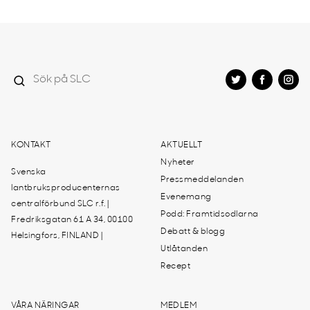
KONTAKT
AKTUELLT
Nyheter
Svenska
Pressmeddelanden
lantbruksproducenternas
Evenemang
centralförbund SLC r.f. |
Podd: Framtidsodlarna
Fredriksgatan 61 A 34, 00100
Debatt & blogg
Helsingfors, FINLAND |
Utlåtanden
Recept
VÅRA NÄRINGAR
MEDLEM