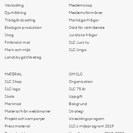
Växtodling
Medlemskap
Djurhållning
Medlemsförmåner
Trädgårdsodling
Markägarfrågor
Ekologisk produktion
Stöd för välmående
Skog
Juridiska frågor
Finländsk mat
SLC Just nu
Mark och miljö
SLC Unga
Landsbygdsföretag
MATERIAL
OM SLC
SLC Shop
Organisation
SLC logo
SLC 75 år
Skola
Uppgift
Marknad
Bakgrund
Material från webbinarier
Strategi
Projekt och kampanjer
Utvecklingsprogam
Pressmaterial
SLC:s miljöprogram 2019