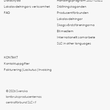
Dataskydd
Handlingsprogram 2017-2022
Lokalavdelningars verksamhet
Ställningstaganden
FAQ
Producentförbunden
Lokalavdelningar
Skogsvårdsföreningarna
Bli medlem
Internationellt samarbete
SLC in other languages
KONTAKT
Kontaktuppgifter
Fakturering | Laskutus | Invoicing
© 2026 Svenska
lantbruksproducenternas
centralförbund SLC r.f