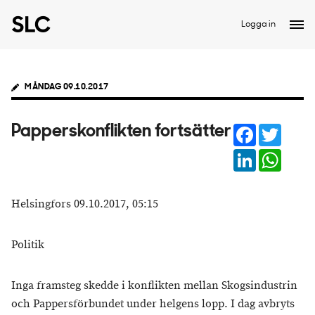
Logga in
MÅNDAG 09.10.2017
Facebook
Twitter
Papperskonflikten fortsätter
LinkedIn
Whats
Helsingfors 09.10.2017, 05:15
Politik
Inga framsteg skedde i konflikten mellan Skogsindustrin
och Pappersförbundet under helgens lopp. I dag avbryts