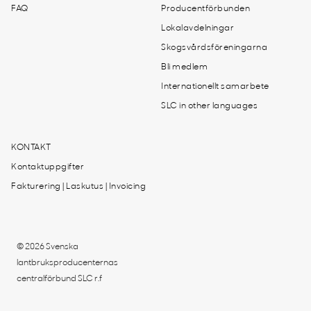
FAQ
Producentförbunden
Lokalavdelningar
Skogsvårdsföreningarna
Bli medlem
Internationellt samarbete
SLC in other languages
KONTAKT
Kontaktuppgifter
Fakturering | Laskutus | Invoicing
© 2026 Svenska
lantbruksproducenternas
centralförbund SLC r.f