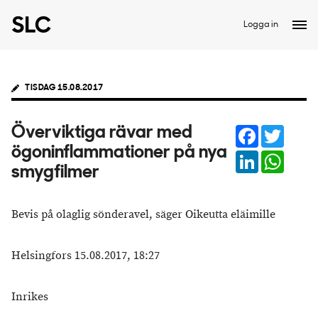
Logga in
TISDAG 15.08.2017
Facebook
Twitter
Överviktiga rävar med
ögoninflammationer på nya
LinkedIn
Whats
smygfilmer
Bevis på olaglig sönderavel, säger Oikeutta eläimille
Helsingfors 15.08.2017, 18:27
Inrikes