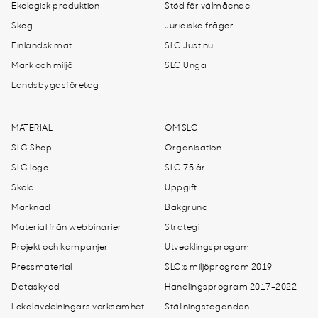
Ekologisk produktion
Stöd för välmående
Skog
Juridiska frågor
Finländsk mat
SLC Just nu
Mark och miljö
SLC Unga
Landsbygdsföretag
MATERIAL
OM SLC
SLC Shop
Organisation
SLC logo
SLC 75 år
Skola
Uppgift
Marknad
Bakgrund
Material från webbinarier
Strategi
Projekt och kampanjer
Utvecklingsprogam
Pressmaterial
SLC:s miljöprogram 2019
Dataskydd
Handlingsprogram 2017-2022
Lokalavdelningars verksamhet
Ställningstaganden