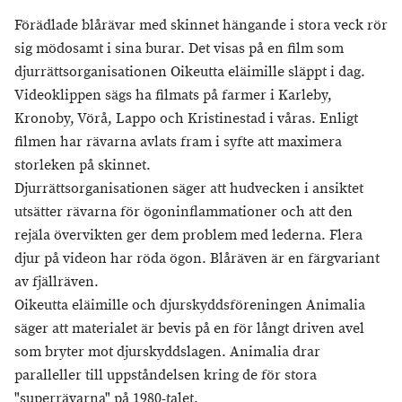
Förädlade blårävar med skinnet hängande i stora veck rör
sig mödosamt i sina burar. Det visas på en film som
djurrättsorganisationen Oikeutta eläimille släppt i dag.
Videoklippen sägs ha filmats på farmer i Karleby,
Kronoby, Vörå, Lappo och Kristinestad i våras. Enligt
filmen har rävarna avlats fram i syfte att maximera
storleken på skinnet.
Djurrättsorganisationen säger att hudvecken i ansiktet
utsätter rävarna för ögoninflammationer och att den
rejäla övervikten ger dem problem med lederna. Flera
djur på videon har röda ögon. Blåräven är en färgvariant
av fjällräven.
Oikeutta eläimille och djurskyddsföreningen Animalia
säger att materialet är bevis på en för långt driven avel
som bryter mot djurskyddslagen. Animalia drar
paralleller till uppståndelsen kring de för stora
"superrävarna" på 1980-talet.