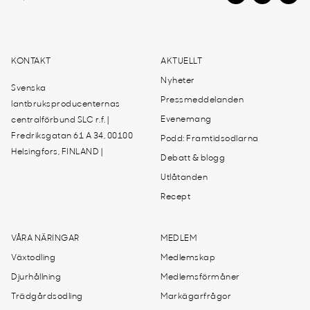
KONTAKT
AKTUELLT
Nyheter
Svenska
Pressmeddelanden
lantbruksproducenternas
Evenemang
centralförbund SLC r.f. |
Fredriksgatan 61 A 34, 00100
Podd: Framtidsodlarna
Helsingfors, FINLAND |
Debatt & blogg
Utlåtanden
Recept
VÅRA NÄRINGAR
MEDLEM
Växtodling
Medlemskap
Djurhållning
Medlemsförmåner
Trädgårdsodling
Markägarfrågor