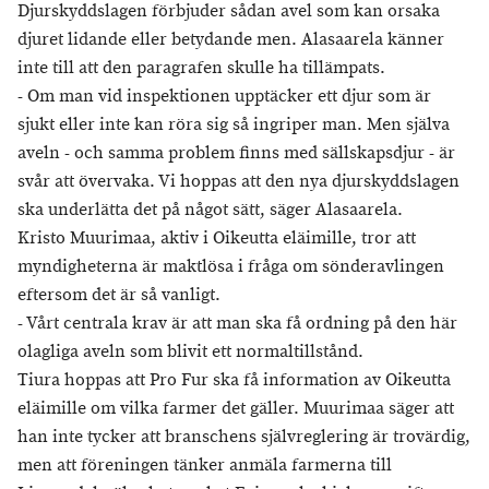
Djurskyddslagen förbjuder sådan avel som kan orsaka
djuret lidande eller betydande men. Alasaarela känner
inte till att den paragrafen skulle ha tillämpats.
- Om man vid inspektionen upptäcker ett djur som är
sjukt eller inte kan röra sig så ingriper man. Men själva
aveln - och samma problem finns med sällskapsdjur - är
svår att övervaka. Vi hoppas att den nya djurskyddslagen
ska underlätta det på något sätt, säger Alasaarela.
Kristo Muurimaa, aktiv i Oikeutta eläimille, tror att
myndigheterna är maktlösa i fråga om sönderavlingen
eftersom det är så vanligt.
- Vårt centrala krav är att man ska få ordning på den här
olagliga aveln som blivit ett normaltillstånd.
Tiura hoppas att Pro Fur ska få information av Oikeutta
eläimille om vilka farmer det gäller. Muurimaa säger att
han inte tycker att branschens självreglering är trovärdig,
men att föreningen tänker anmäla farmerna till