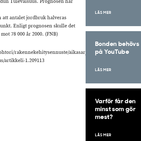
eudun Tulevaisuus. Prognosen har
LÄS MER
 att antalet jordbruk halveras
unkt. Enligt prognosen skulle det
 mot 78 000 år 2000. (FNB)
Bonden behövs
stohtori/rakennekehitysennuste/aikasarja
på YouTube
/artikkeli-1.209113
LÄS MER
Varför får den
minst som gör
mest?
LÄS MER