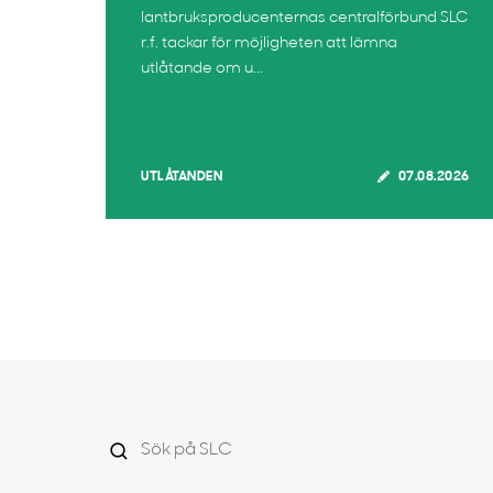
lantbruksproducenternas centralförbund SLC
r.f. tackar för möjligheten att lämna
utlåtande om u...
UTLÅTANDEN
07.08.2026