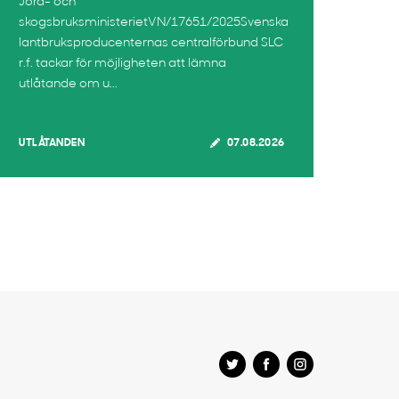
Jord- och
skogsbruksministerietVN/17651/2025Svenska
lantbruksproducenternas centralförbund SLC
r.f. tackar för möjligheten att lämna
utlåtande om u...
UTLÅTANDEN
07.08.2026