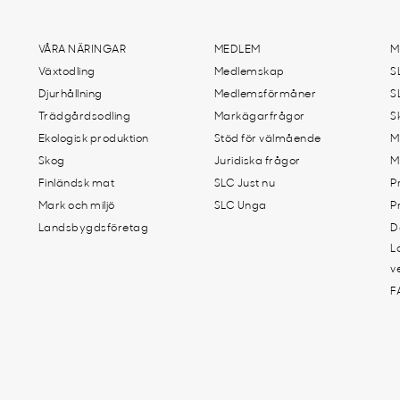
VÅRA NÄRINGAR
MEDLEM
M
Växtodling
Medlemskap
S
Djurhållning
Medlemsförmåner
S
Trädgårdsodling
Markägarfrågor
S
Ekologisk produktion
Stöd för välmående
M
Skog
Juridiska frågor
M
Finländsk mat
SLC Just nu
P
Mark och miljö
SLC Unga
P
Landsbygdsföretag
D
L
v
F