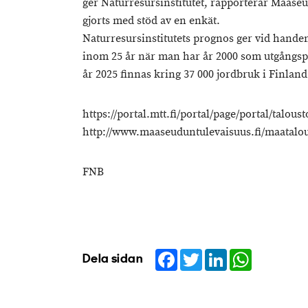
ger Naturresursinstitutet, rapporterar Maas
gjorts med stöd av en enkät.
Naturresursinstitutets prognos ger vid handen
inom 25 år när man har år 2000 som utgångsp
år 2025 finnas kring 37 000 jordbruk i Finland
https://portal.mtt.fi/portal/page/portal/talou
http://www.maaseuduntulevaisuus.fi/maatalous
FNB
Facebook
Twitter
LinkedIn
WhatsApp
Dela sidan