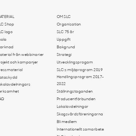
ATERIAL
OM SLC
LC Shop
Organisation
LC logo
SLC 75 år
kola
Uppgift
arknad
Bakgrund
aterial från webbinarier
Strategi
rojekt och kampanjer
Utvecklingsprogam
ressmaterial
SLC:s miljöprogram 2019
Handlingsprogram 2017-
ataskydd
2022
okalavdelningars
erksamhet
Ställningstaganden
AQ
Producentförbunden
Lokalavdelningar
Skogsvårdsföreningarna
Bli medlem
Internationellt samarbete