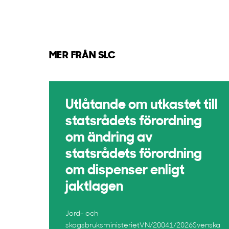
MER FRÅN SLC
Utlåtande om utkastet till
statsrådets förordning
om ändring av
statsrådets förordning
om dispenser enligt
jaktlagen
Jord- och
skogsbruksministerietVN/20041/2026Svenska