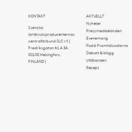
KONTAKT
AKTUELLT
Nyheter
Svenska
Pressmeddelanden
lantbruksproducenternas
Evenemang
centralförbund SLC r.f. |
Podd: Framtidsodlarna
Fredriksgatan 61 A 34,
Debatt & blogg
00100 Helsingfors,
Utlåtanden
FINLAND |
Recept