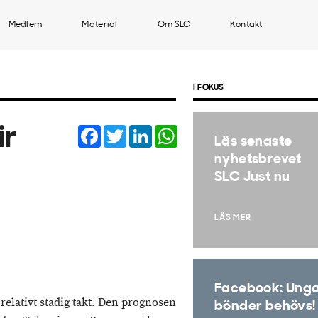
Medlem
Material
Om SLC
Kontakt
I FOKUS
Facebook
Twitter
LinkedIn
WhatsApp
ir
Läs senaste
nyhetsbrevet
SLC Just nu
LÄS MER
Facebook: Ung
 relativt stadig takt. Den prognosen
bönder behövs!