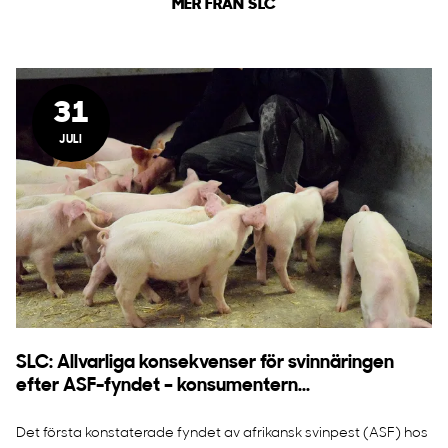
MER FRÅN SLC
31
JULI
SLC: Allvarliga konsekvenser för svinnäringen
efter ASF-fyndet – konsumentern...
Det första konstaterade fyndet av afrikansk svinpest (ASF) hos