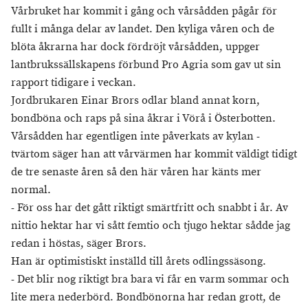
Vårbruket har kommit i gång och vårsådden pågår för
fullt i många delar av landet. Den kyliga våren och de
blöta åkrarna har dock fördröjt vårsådden, uppger
lantbrukssällskapens förbund Pro Agria som gav ut sin
rapport tidigare i veckan.
Jordbrukaren Einar Brors odlar bland annat korn,
bondböna och raps på sina åkrar i Vörå i Österbotten.
Vårsådden har egentligen inte påverkats av kylan -
tvärtom säger han att vårvärmen har kommit väldigt tidigt
de tre senaste åren så den här våren har känts mer
normal.
- För oss har det gått riktigt smärtfritt och snabbt i år. Av
nittio hektar har vi sått femtio och tjugo hektar sådde jag
redan i höstas, säger Brors.
Han är optimistiskt inställd till årets odlingssäsong.
- Det blir nog riktigt bra bara vi får en varm sommar och
lite mera nederbörd. Bondbönorna har redan grott, de