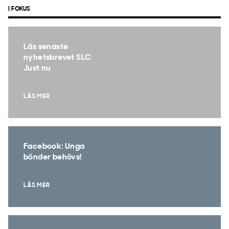
I FOKUS
Läs senaste
nyhetsbrevet SLC
Just nu
LÄS MER
Facebook: Unga
bönder behövs!
LÄS MER