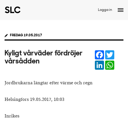
Logga in
FREDAG 19.05.2017
Facebook
Twitter
Kyligt vårväder fördröjer
vårsådden
LinkedIn
Whats
Jordbrukarna längtar efter värme och regn
Helsingfors 19.05.2017, 10:03
Inrikes