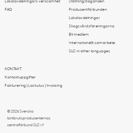
Lokalavdelningars verksamhet
Ställningstaganden
FAQ
Producentförbunden
Lokalavdelningar
Skogsvårdsföreningarna
Bli medlem
Internationellt samarbete
SLC in other languages
KONTAKT
Kontaktuppgifter
Fakturering | Laskutus | Invoicing
© 2026 Svenska
lantbruksproducenternas
centralförbund SLC r.f