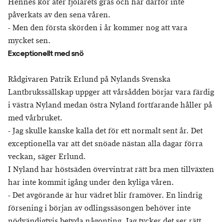
Hennes kor äter fjolårets gräs och har därför inte
påverkats av den sena våren.
- Men den första skörden i år kommer nog att vara
mycket sen.
Exceptionellt med snö
Rådgivaren Patrik Erlund på Nylands Svenska
Lantbrukssällskap uppger att vårsådden börjar vara färdig
i västra Nyland medan östra Nyland fortfarande håller på
med vårbruket.
- Jag skulle kanske kalla det för ett normalt sent år. Det
exceptionella var att det snöade nästan alla dagar förra
veckan, säger Erlund.
I Nyland har höstsäden övervintrat rätt bra men tillväxten
har inte kommit igång under den kyliga våren.
- Det avgörande är hur vädret blir framöver. En lindrig
försening i början av odlingssäsongen behöver inte
nödvändigtvis betyda någonting. Jag tycker det ser rätt