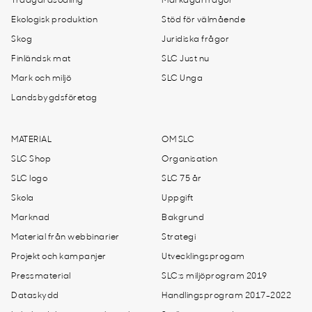
Trädgårdsodling
Markägarfrågor
Ekologisk produktion
Stöd för välmående
Skog
Juridiska frågor
Finländsk mat
SLC Just nu
Mark och miljö
SLC Unga
Landsbygdsföretag
MATERIAL
OM SLC
SLC Shop
Organisation
SLC logo
SLC 75 år
Skola
Uppgift
Marknad
Bakgrund
Material från webbinarier
Strategi
Projekt och kampanjer
Utvecklingsprogam
Pressmaterial
SLC:s miljöprogram 2019
Dataskydd
Handlingsprogram 2017-2022