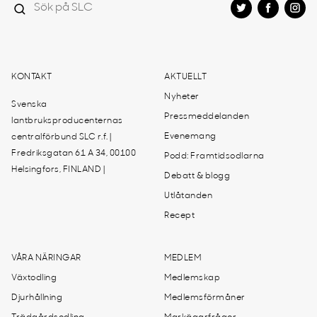
KONTAKT
AKTUELLT
Nyheter
Svenska
Pressmeddelanden
lantbruksproducenternas
Evenemang
centralförbund SLC r.f. |
Fredriksgatan 61 A 34, 00100
Podd: Framtidsodlarna
Helsingfors, FINLAND |
Debatt & blogg
Utlåtanden
Recept
VÅRA NÄRINGAR
MEDLEM
Växtodling
Medlemskap
Djurhållning
Medlemsförmåner