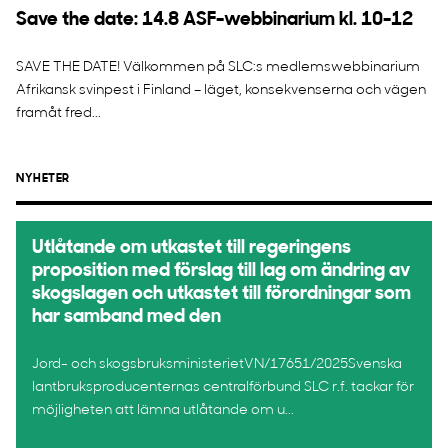
Save the date: 14.8 ASF-webbinarium kl. 10-12
SAVE THE DATE! Välkommen på SLC:s medlemswebbinarium
Afrikansk svinpest i Finland – läget, konsekvenserna och vägen
framåt fred...
NYHETER
Utlåtande om utkastet till regeringens
proposition med förslag till lag om ändring av
skogslagen och utkastet till förordningar som
har samband med den
Jord- och skogsbruksministerietVN/17651/2025Svenska
lantbruksproducenternas centralförbund SLC r.f. tackar för
möjligheten att lämna utlåtande om u...