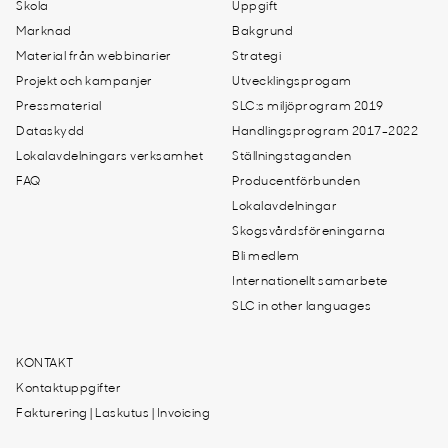
Skola
Uppgift
Marknad
Bakgrund
Material från webbinarier
Strategi
Projekt och kampanjer
Utvecklingsprogam
Pressmaterial
SLC:s miljöprogram 2019
Dataskydd
Handlingsprogram 2017-2022
Lokalavdelningars verksamhet
Ställningstaganden
FAQ
Producentförbunden
Lokalavdelningar
Skogsvårdsföreningarna
Bli medlem
Internationellt samarbete
SLC in other languages
KONTAKT
Kontaktuppgifter
Fakturering | Laskutus | Invoicing