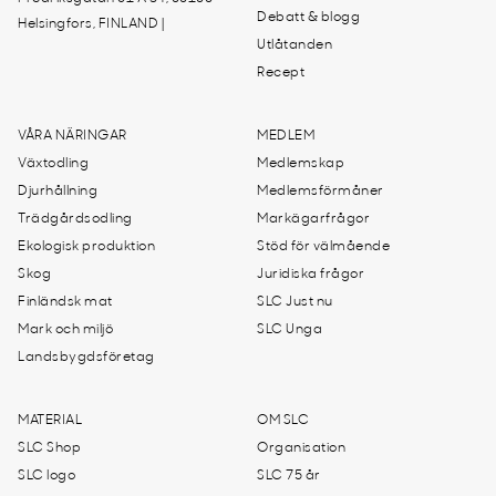
Debatt & blogg
Helsingfors, FINLAND |
Utlåtanden
Recept
VÅRA NÄRINGAR
MEDLEM
Växtodling
Medlemskap
Djurhållning
Medlemsförmåner
Trädgårdsodling
Markägarfrågor
Ekologisk produktion
Stöd för välmående
Skog
Juridiska frågor
Finländsk mat
SLC Just nu
Mark och miljö
SLC Unga
Landsbygdsföretag
MATERIAL
OM SLC
SLC Shop
Organisation
SLC logo
SLC 75 år