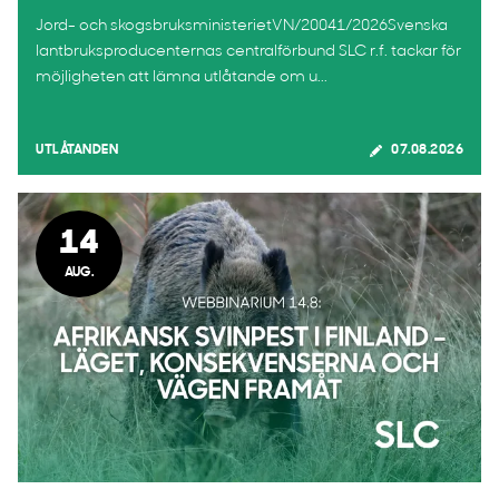
Jord- och skogsbruksministerietVN/20041/2026Svenska
lantbruksproducenternas centralförbund SLC r.f. tackar för
möjligheten att lämna utlåtande om u...
UTLÅTANDEN
07.08.2026
14
AUG.