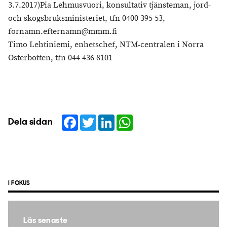
3.7.2017)Pia Lehmusvuori, konsultativ tjänsteman, jord-
och skogsbruksministeriet, tfn 0400 395 53,
fornamn.efternamn@mmm.fi
Timo Lehtiniemi, enhetschef, NTM-centralen i Norra
Österbotten, tfn 044 436 8101
Facebook
Twitter
LinkedIn
WhatsApp
Dela sidan
I FOKUS
Läs senaste