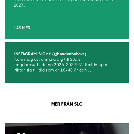
sedan starten år 2001. SLC:s ungdomsutbildning 2026–
2027...
LÄS MER
INSTAGRAM: SLC r.f. (@bondenbehovs)
Kom ihåg att anmäla dig till SLC:s
ungdomsutbildning 2026-2027! 🤩 Utbildningen
riktar sig till dig som är 18–40 år och ...
MER FRÅN SLC