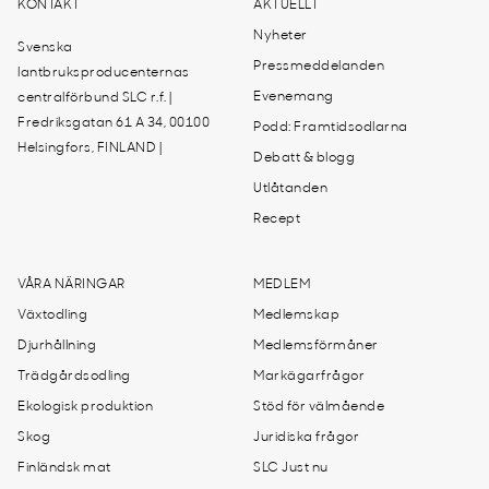
KONTAKT
AKTUELLT
Nyheter
Svenska
Pressmeddelanden
lantbruksproducenternas
Evenemang
centralförbund SLC r.f. |
Fredriksgatan 61 A 34, 00100
Podd: Framtidsodlarna
Helsingfors, FINLAND |
Debatt & blogg
Utlåtanden
Recept
VÅRA NÄRINGAR
MEDLEM
Växtodling
Medlemskap
Djurhållning
Medlemsförmåner
Trädgårdsodling
Markägarfrågor
Ekologisk produktion
Stöd för välmående
Skog
Juridiska frågor
Finländsk mat
SLC Just nu