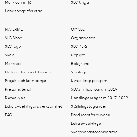
Mark och miljö
SLC Unga
Landsbygdsföretag
MATERIAL
OM SLC
SLC Shop
Organisation
SLC logo
SLC 75 år
Skola
Uppgift
Marknad
Bakgrund
Material från webbinarier
Strategi
Projekt och kampanjer
Utvecklingsprogam
Pressmaterial
SLC:s miljöprogram 2019
Dataskydd
Handlingsprogram 2017-2022
Lokalavdelningars verksamhet
Ställningstaganden
FAQ
Producentförbunden
Lokalavdelningar
Skogsvårdsföreningarna