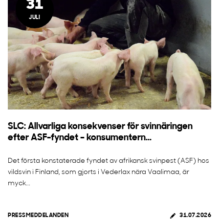
31
JULI
SLC: Allvarliga konsekvenser för svinnäringen
efter ASF-fyndet – konsumentern...
Det första konstaterade fyndet av afrikansk svinpest (ASF) hos
vildsvin i Finland, som gjorts i Vederlax nära Vaalimaa, är
myck...
PRESSMEDDELANDEN
31.07.2026